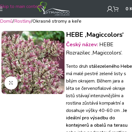
Skip to main content
0
Domů
Rostliny
Okrasné stromy a keře
HEBE ‚Magiccolors‘
Český název:
HEBE
Rozrazilec ‚Magiccolors‘.
Tento druh
stálezeleného Hebe
má malé pestré zelené listy s
bílým okrajem. Během jara a
Klikněte pro zvětšení
léta se červenofialové okraje
listů stávají intenzivnějšími a
rostlina zůstává kompaktní a
dosahuje výšky 40-60 cm .
Je
ideální pro výsadbu do
kontejnerů a obalů na terasu