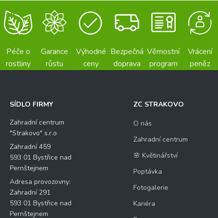
Péče o
Garance
Výhodné
Bezpečná
Věrnostní
Vrácení
rostliny
růstu
ceny
doprava
program
peněz
SÍDLO FIRMY
ZC STRAKOVO
Zahradní centrum
O nás
"Strakovo" s.r.o
Zahradní centrum
Zahradní 459
🌸 Květinářství
593 01 Bystřice nad
Pernštejnem
Poptávka
Adresa provozovny:
Fotogalerie
Zahradní 291
593 01 Bystřice nad
Kariéra
Pernštejnem