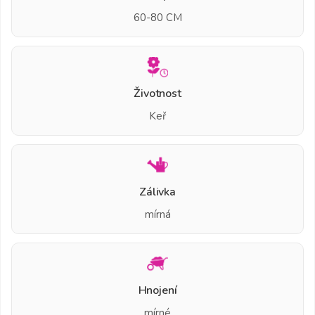
60-80 CM
Životnost
Keř
Zálivka
mírná
Hnojení
mírné