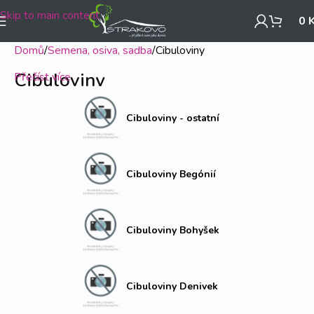
Skip to main content
0
Domů
Semena, osiva, sadba
Cibuloviny
Cibuloviny
Přečíst více
Cibuloviny - ostatní
Cibuloviny Begónií
Cibuloviny Bohyšek
Cibuloviny Denivek