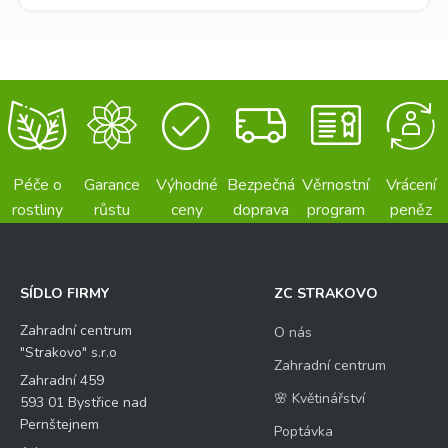
Péče o
Garance
Výhodné
Bezpečná
Věrnostní
Vrácení
rostliny
růstu
ceny
doprava
program
peněz
SÍDLO FIRMY
ZC STRAKOVO
Zahradní centrum
O nás
"Strakovo" s.r.o
Zahradní centrum
Zahradní 459
🌸 Květinářství
593 01 Bystřice nad
Pernštejnem
Poptávka