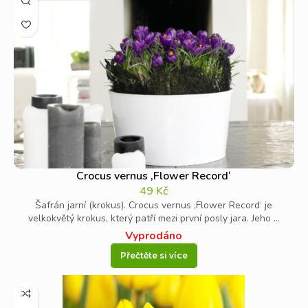
Crocus vernus ‚Flower Record‘
49
Kč
Šafrán jarní (krokus). Crocus vernus ‚Flower Record‘ je
velkokvětý krokus, který patří mezi první posly jara. Jeho ...
Vyprodáno
Přečtěte si více