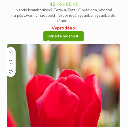
42
Kč
–
55
Kč
Narcis bramboříkový ‚Tete-a-Tete‘. Cibulovina, vhodná
na pěstování v nádobách, skupinová výsadba, výsadba do
záhon...
Vyprodáno
Vyberte možnosti