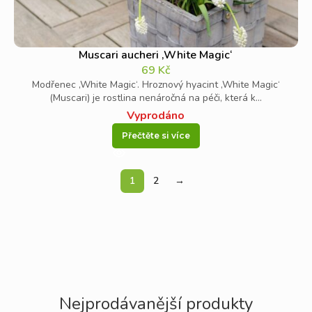
Muscari aucheri ‚White Magic‘
69
Kč
Modřenec ‚White Magic‘. Hroznový hyacint ‚White Magic‘
(Muscari) je rostlina nenáročná na péči, která k...
Vyprodáno
Přečtěte si více
1
2
→
Nejprodávanější produkty