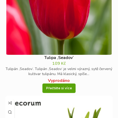
Tulipa ‚Seadov‘
109
Kč
Tulipán ‚Seadov‘. Tulipán ‚Seadov‘ je velmi výrazný, sytě červený
kultivar tulipánu. Má klasický, spíše...
Vyprodáno
Přečtěte si více