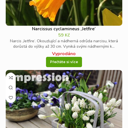
Narcissus cyclamineus ‚Jetfire‘
59
Kč
Narcis ‚Jetfire‘. Okouzlující a nádherná odrůda narcisu, která
dorůstá do výšky až 30 cm. Vyniká svými nádhernými k...
Vyprodáno
Přečtěte si více