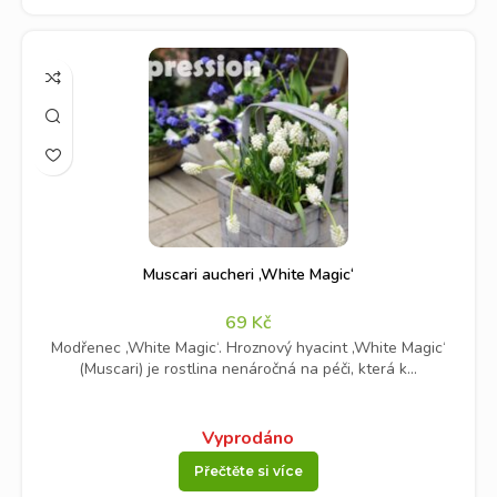
Muscari aucheri ‚White Magic‘
69
Kč
Modřenec ‚White Magic‘. Hroznový hyacint ‚White Magic‘
(Muscari) je rostlina nenáročná na péči, která k...
Vyprodáno
Přečtěte si více