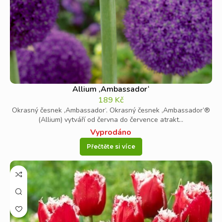
Allium ‚Ambassador‘
189
Kč
Okrasný česnek ‚Ambassador‘. Okrasný česnek ‚Ambassador’®
(Allium) vytváří od června do července atrakt...
Vyprodáno
Přečtěte si více