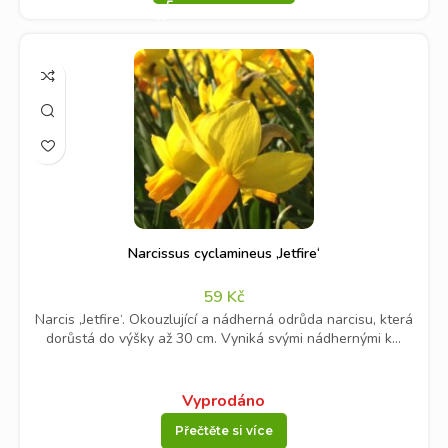
Narcissus cyclamineus ‚Jetfire‘
59
Kč
Narcis ‚Jetfire‘. Okouzlující a nádherná odrůda narcisu, která
dorůstá do výšky až 30 cm. Vyniká svými nádhernými k...
Vyprodáno
Přečtěte si více