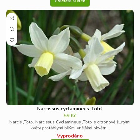
Přečtěte si více
Narcissus cyclamineus ‚Toto‘
59
Kč
Narcis ‚Toto‘. Narcissus Cyclamineus ‚Toto‘ s citronově žlutými
květy protáhlými bílými vnějšími okvětn...
Vyprodáno