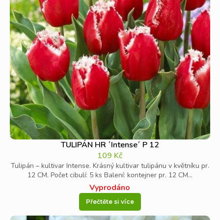
TULIPÁN HR ´Intense´ P 12
109
Kč
Tulipán – kultivar Intense. Krásný kultivar tulipánu v květníku pr.
12 CM. Počet cibulí: 5 ks Balení: kontejner pr. 12 CM...
Vyprodáno
Přečtěte si více