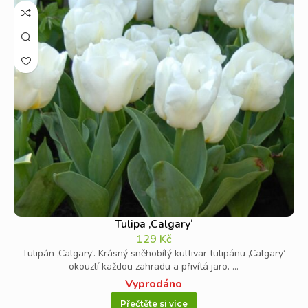
Tulipa ‚Calgary‘
129
Kč
Tulipán ‚Calgary‘. Krásný sněhobílý kultivar tulipánu ‚Calgary‘
okouzlí každou zahradu a přivítá jaro. ...
Vyprodáno
Přečtěte si více