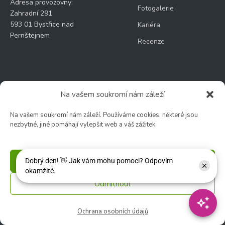
Adresa provozovny:
Fotogalerie
Zahradní 291
593 01 Bystřice nad
Kariéra
Pernštejnem
Recenze
Na vašem soukromí nám záleží
E-SHOP
OSTATNÍ
Na vašem soukromí nám záleží. Používáme cookies, některé jsou
nezbytné, jiné pomáhají vylepšit web a váš zážitek.
Produkty
Kontakt
Obchodní podmínky
Můj účet
Odstoupení od kupní
Dárkové poukazy
Příjmout
smlouvy
Rady a tipy
Odmítnout
Nejčastější dotazy (FAQ)
Novinky
Reklamace
Ochrana osobních údajů
Doprava, platba a balné