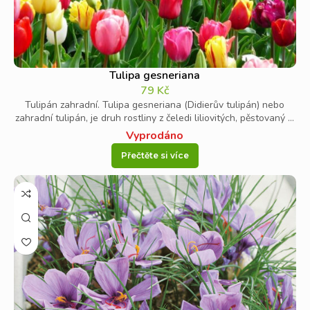
Tulipa gesneriana
79
Kč
Tulipán zahradní. Tulipa gesneriana (Didierův tulipán) nebo
zahradní tulipán, je druh rostliny z čeledi liliovitých, pěstovaný ...
Vyprodáno
Přečtěte si více