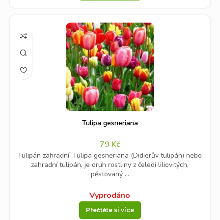
Tulipa gesneriana
79
Kč
Tulipán zahradní. Tulipa gesneriana (Didierův tulipán) nebo
zahradní tulipán, je druh rostliny z čeledi liliovitých,
pěstovaný ...
Vyprodáno
Přečtěte si více