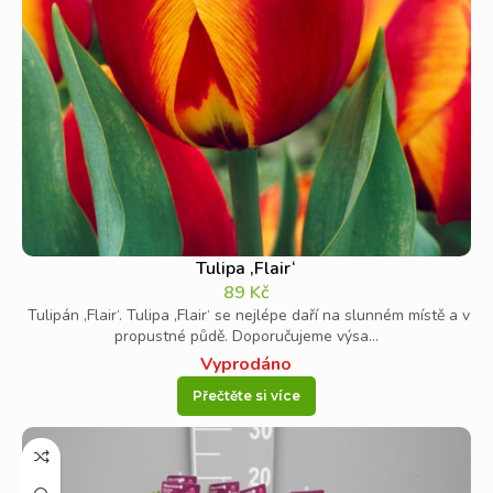
Tulipa ‚Flair‘
89
Kč
Tulipán ‚Flair‘. Tulipa ‚Flair‘ se nejlépe daří na slunném místě a v
propustné půdě. Doporučujeme výsa...
Vyprodáno
Přečtěte si více