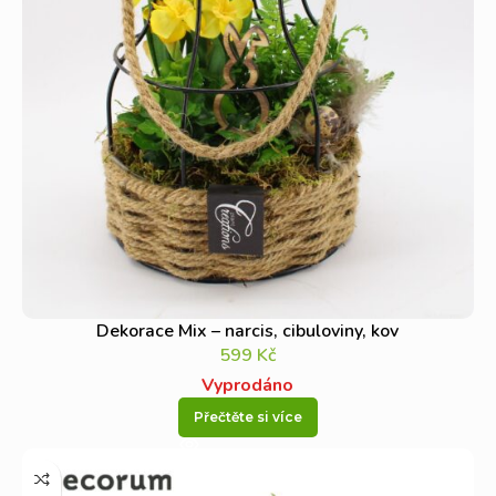
Dekorace Mix – narcis, cibuloviny, kov
599
Kč
Vyprodáno
Přečtěte si více