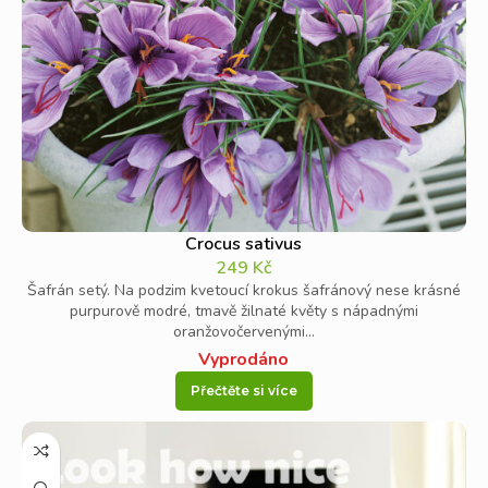
Crocus sativus
249
Kč
Šafrán setý. Na podzim kvetoucí krokus šafránový nese krásné
purpurově modré, tmavě žilnaté květy s nápadnými
oranžovočervenými...
Vyprodáno
Přečtěte si více