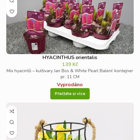
HYACINTHUS orientalis
139
Kč
Mix hyacintů – kultivary Jan Bos & White Pearl Balení: kontejner
pr. 11 CM
Vyprodáno
Přečtěte si více