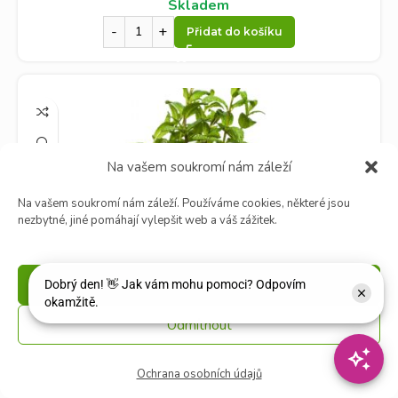
Skladem
Přidat do košíku
Na vašem soukromí nám záleží
Na vašem soukromí nám záleží. Používáme cookies, některé jsou
nezbytné, jiné pomáhají vylepšit web a váš zážitek.
BYLINKY Mentha Mojito P 14 – máta Mojito
Příjmout
119
Kč
Odmítnout
Tato máta je díky nízkému obsahu mentolu ideální pro známé
a velmi oblíbené koktejly „Mochito“, protože díky čerstv...
Ochrana osobních údajů