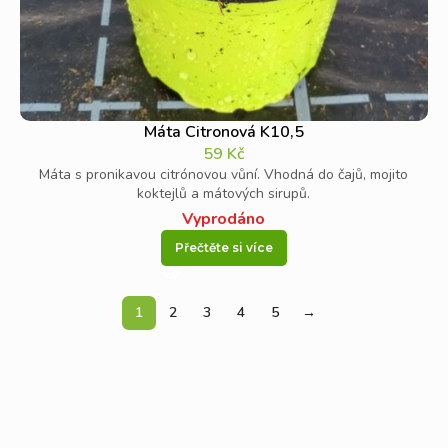
Máta Citronová K10,5
59
Kč
Máta s pronikavou citrónovou vůní. Vhodná do čajů, mojito
koktejlů a mátových sirupů.
Vyprodáno
Přečtěte si více
1
2
3
4
5
→