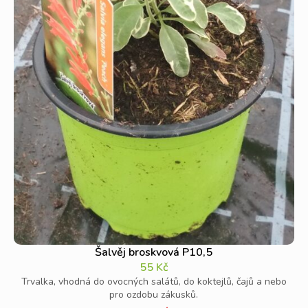
Šalvěj broskvová P10,5
55
Kč
Trvalka, vhodná do ovocných salátů, do koktejlů, čajů a nebo
pro ozdobu zákusků.