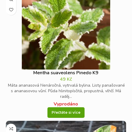
Mentha suaveolens Pinedo K9
49
Kč
Máta ananasová Nenáročná, vytrvalá bylina. Listy panašované
s ananasovou vůní. Půda hlinitopísčitá, propustná, vlhčí. Má
raděj...
Vyprodáno
Přečtěte si více