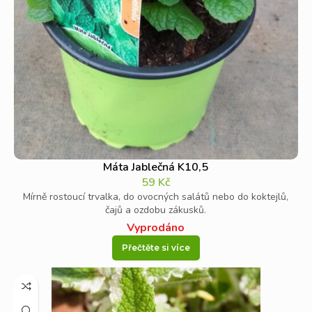
Máta Jablečná K10,5
59
Kč
Mírně rostoucí trvalka, do ovocných salátů nebo do koktejlů,
čajů a ozdobu zákusků.
Vyprodáno
Přečtěte si více