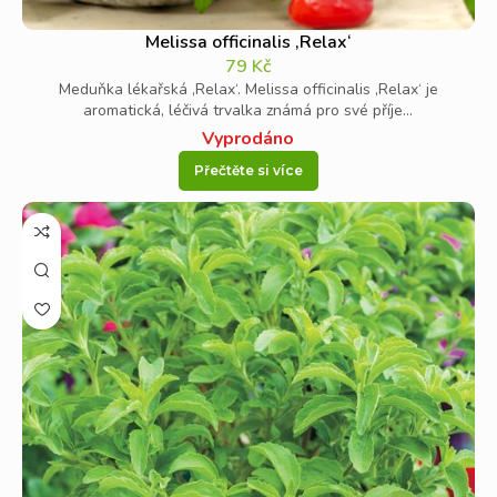
Melissa officinalis ‚Relax‘
79
Kč
Meduňka lékařská ‚Relax‘. Melissa officinalis ‚Relax‘ je
aromatická, léčivá trvalka známá pro své příje...
Vyprodáno
Přečtěte si více