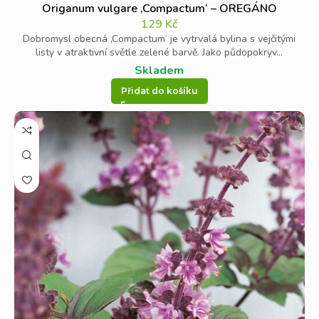
Origanum vulgare ‚Compactum‘ – OREGÁNO
129
Kč
Dobromysl obecná ‚Compactum‘ je vytrvalá bylina s vejčitými
listy v atraktivní světle zelené barvě. Jako půdopokryv...
Skladem
Přidat do košíku