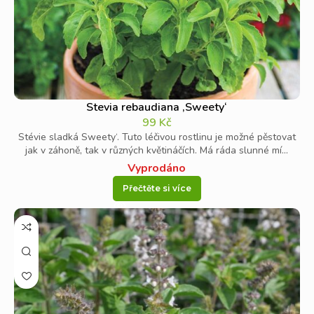
Stevia rebaudiana ‚Sweety‘
99
Kč
Stévie sladká Sweety‘. Tuto léčivou rostlinu je možné pěstovat
jak v záhoně, tak v různých květináčích. Má ráda slunné mí...
Vyprodáno
Přečtěte si více