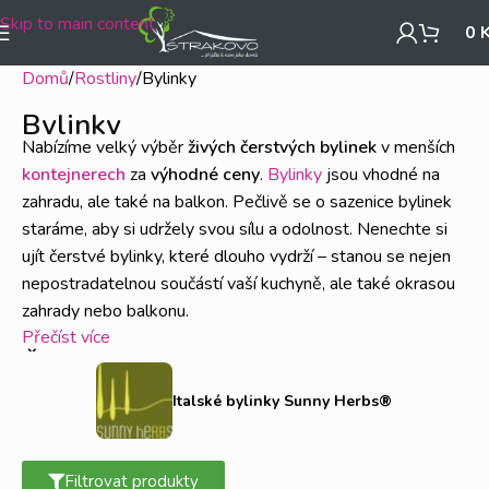
Skip to main content
0
Domů
Rostliny
Bylinky
Bylinky
Nabízíme velký výběr
živých
čerstvých
bylinek
v menších
kontejnerech
za
výhodné ceny
.
Bylinky
jsou vhodné na
zahradu, ale také na balkon. Pečlivě se o sazenice bylinek
staráme, aby si udržely svou sílu a odolnost. Nenechte si
ujít čerstvé bylinky, které dlouho vydrží – stanou se nejen
nepostradatelnou součástí vaší kuchyně, ale také okrasou
zahrady nebo balkonu.
Přečíst více
Čerstvé a živé bylinky
Italské bylinky Sunny Herbs®
Opravdová přírodní síla se ukrývá v živých bylinkách
,
nikoli v těch sušených a jinak zpracovaných. Čerstvé bylinky
mají navíc své kouzlo – kdykoli budete vařit, můžete si
Filtrovat produkty