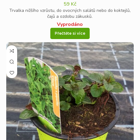
59
Kč
Trvalka nižšího vzrůstu, do ovocných salátů nebo do koktejlů,
čajů a ozdobu zákusků.
Vyprodáno
Přečtěte si více