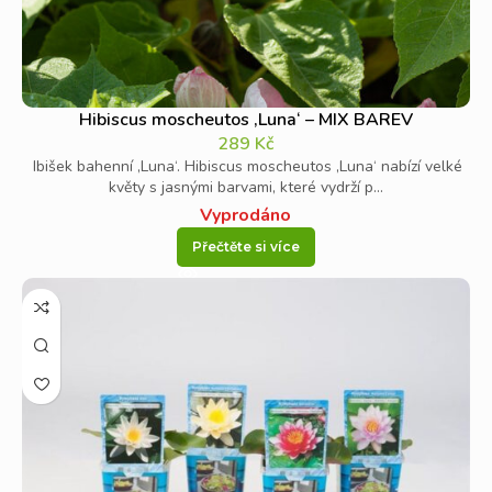
Hibiscus moscheutos ‚Luna‘ – MIX BAREV
289
Kč
Ibišek bahenní ‚Luna‘. Hibiscus moscheutos ‚Luna‘ nabízí velké
květy s jasnými barvami, které vydrží p...
Vyprodáno
Přečtěte si více