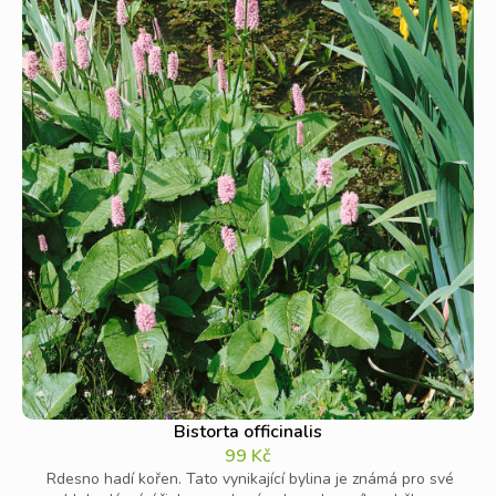
Bistorta officinalis
99
Kč
Rdesno hadí kořen. Tato vynikající bylina je známá pro své