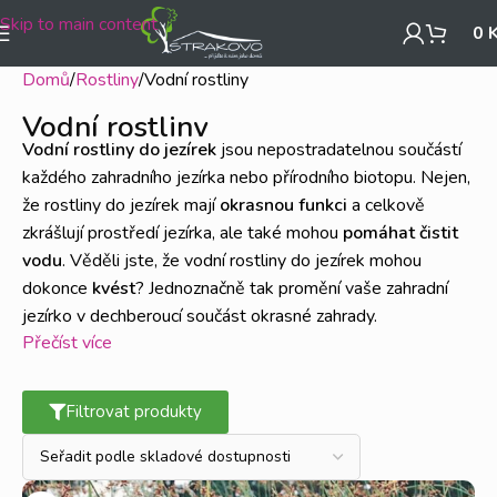
Skip to main content
0
Domů
Rostliny
Vodní rostliny
Vodní rostliny
Vodní rostliny do jezírek
jsou nepostradatelnou součástí
každého zahradního jezírka nebo přírodního biotopu. Nejen,
že rostliny do jezírek mají
okrasnou funkci
a celkově
zkrášlují prostředí jezírka, ale také mohou
pomáhat čistit
vodu
. Věděli jste, že vodní rostliny do jezírek mohou
dokonce
kvést
? Jednoznačně tak promění vaše zahradní
jezírko v dechberoucí součást okrasné zahrady.
Přečíst více
Rostliny do jezírka vás zbaví řas
Filtrovat produkty
Vodní řasy jsou častým problémem zahradních jezírek, ale
také biotopů nebo dalších vodních nádrží. Řasy často
vznikají kvůli příliš vysoké hodnotě dusičnanů ve vodě.