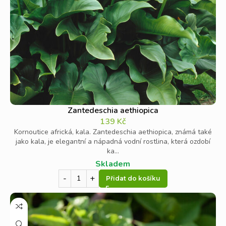
Zantedeschia aethiopica
139
Kč
Kornoutice africká, kala. Zantedeschia aethiopica, známá také
jako kala, je elegantní a nápadná vodní rostlina, která ozdobí
ka...
Skladem
Přidat do košíku