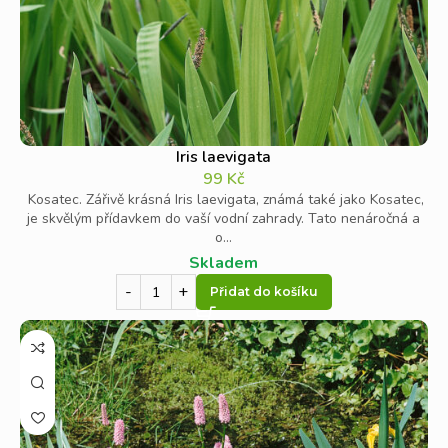
Iris laevigata
99
Kč
Kosatec. Zářivě krásná Iris laevigata, známá také jako Kosatec,
je skvělým přídavkem do vaší vodní zahrady. Tato nenáročná a
o...
Skladem
Přidat do košíku