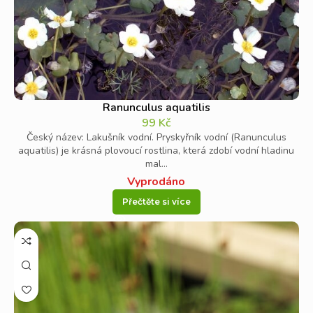
Ranunculus aquatilis
99
Kč
Český název: Lakušník vodní. Pryskyřník vodní (Ranunculus
aquatilis) je krásná plovoucí rostlina, která zdobí vodní hladinu
mal...
Vyprodáno
Přečtěte si více