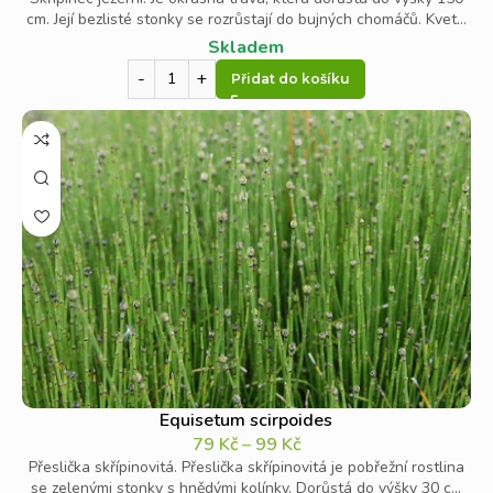
rostliny do jezírek jsou zcela ponořené. Jinou kategorií jsou
cm. Její bezlisté stonky se rozrůstají do bujných chomáčů. Kvet...
plovoucí rostliny do jezírka
, potom samozřejmě ještě
Skladem
stojí za zmínku
různé vodní traviny
, které mají často
Přidat do košíku
dekorativní funkci.
Equisetum scirpoides
79
Kč
–
99
Kč
Přeslička skřípinovitá. Přeslička skřípinovitá je pobřežní rostlina
se zelenými stonky s hnědými kolínky. Dorůstá do výšky 30 c...