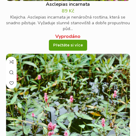
Asclepias incarnata
89
Kč
Klejicha. Asclepias incarnata je nenáročná rostlina, která se
snadno pěstuje. Vyžaduje slunné stanoviště a dobře propustnou
půd...
Vyprodáno
Přečtěte si více