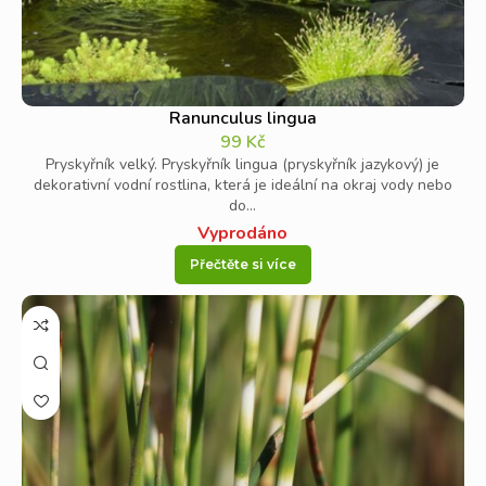
Ranunculus lingua
99
Kč
Pryskyřník velký. Pryskyřník lingua (pryskyřník jazykový) je
dekorativní vodní rostlina, která je ideální na okraj vody nebo
do...
Vyprodáno
Přečtěte si více