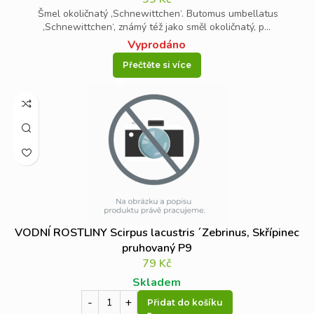
Šmel okoličnatý ‚Schnewittchen‘. Butomus umbellatus
‚Schnewittchen‘, známý též jako směl okoličnatý, p...
Vyprodáno
Přečtěte si více
VODNÍ ROSTLINY Scirpus lacustris ´Zebrinus, Skřípinec
pruhovaný P9
79
Kč
Skladem
Přidat do košíku