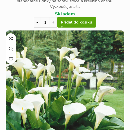
blahodárné účinky na zdraví srdce a krevního oběhu.
Vyzkoušejte síl...
Skladem
Přidat do košíku