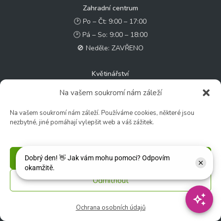
Zahradní centrum
🕑 Po – Čt: 9:00 – 17:00
🕑 Pá – So: 9:00 – 18:00
🚫 Neděle: ZAVŘENO
Květinářství
🕑 Ut – Pá: 9:00 - 12:00 │ 13:00 - 17:00
Na vašem soukromí nám záleží
🕑 So: 9:00 – 15:00
Na vašem soukromí nám záleží. Používáme cookies, některé jsou
🚫 Ne - Po: ZAVŘENO
nezbytné, jiné pomáhají vylepšit web a váš zážitek.
Rychlý kontakt:
✉️ e-shop@zcstrakovo.cz
Příjmout
Odmítnout
Sledujte nás:
Ochrana osobních údajů