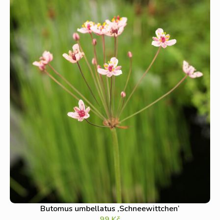
Butomus umbellatus ‚Schneewittchen‘
99
Kč