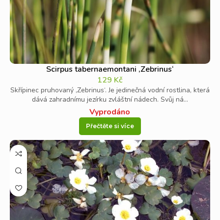
Scirpus tabernaemontani ‚Zebrinus‘
129
Kč
Skřípinec pruhovaný ‚Zebrinus‘. Je jedinečná vodní rostlina, která
dává zahradnímu jezírku zvláštní nádech. Svůj ná...
Vyprodáno
Přečtěte si více