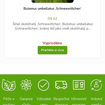
Butomus umbellatus ‚Schneewittchen‘
99
Kč
Šmel okoličnatý ‚Schnewittchen‘. Butomus umbellatus
‚Schnewittchen‘, známý též jako směl okoličnatý, p...
Vyprodáno
Přečtěte si více
Péče o
Garance
Výhodné
Bezpečná
Věrnostní
Vrácení
rostliny
růstu
ceny
doprava
program
peněz