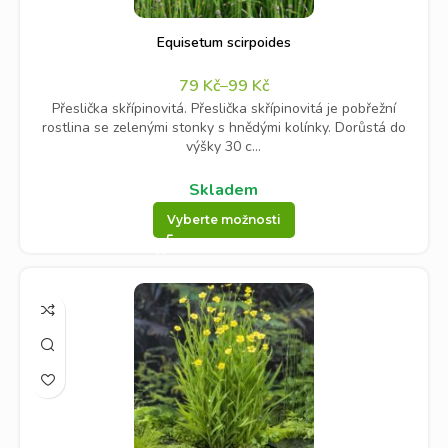
Equisetum scirpoides
79
Kč
–
99
Kč
Přeslička skřípinovitá. Přeslička skřípinovitá je pobřežní
rostlina se zelenými stonky s hnědými kolínky. Dorůstá do
výšky 30 c...
Skladem
Vyberte možnosti