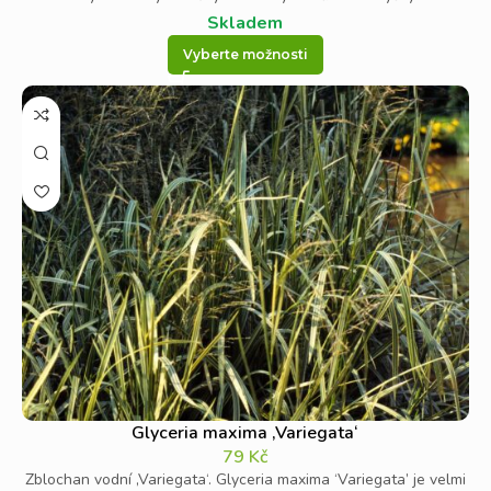
Skladem
Vyberte možnosti
Glyceria maxima ‚Variegata‘
79
Kč
Zblochan vodní ‚Variegata‘. Glyceria maxima ‘Variegata’ je velmi