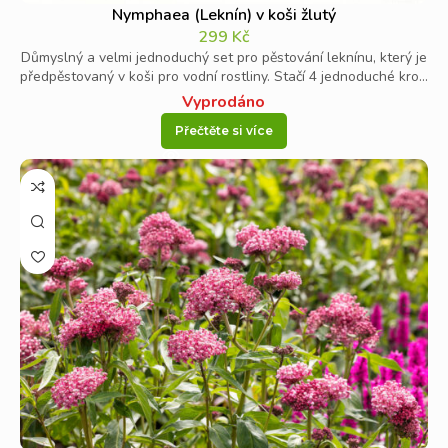
Nymphaea (Leknín) v koši žlutý
299
Kč
Důmyslný a velmi jednoduchý set pro pěstování leknínu, který je
předpěstovaný v koši pro vodní rostliny. Stačí 4 jednoduché kro...
Vyprodáno
Přečtěte si více