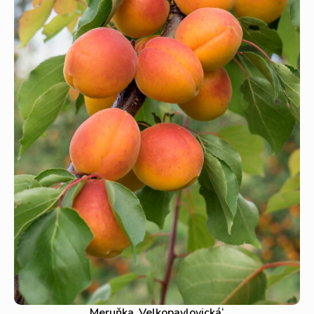
Meruňka ‚Velkopavlovická‘