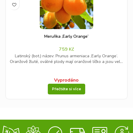
Meruňka ‚Early Orange‘
759
Kč
Latinský (bot.) název: Prunus armeniaca ‚Early Orange‘.
Oranžově žluté, oválné plody mají oranžové líčko a jsou vel...
Vyprodáno
Přečtěte si více