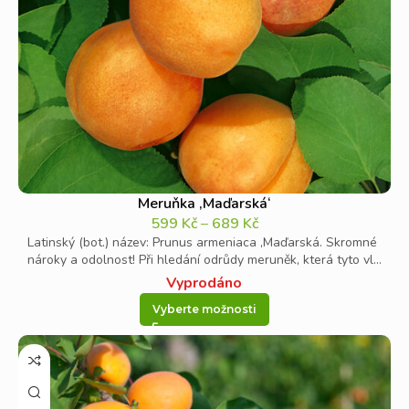
Meruňka ‚Maďarská‘
599
Kč
–
689
Kč
Latinský (bot.) název: Prunus armeniaca ‚Maďarská. Skromné ​​
nároky a odolnost! Při hledání odrůdy meruněk, která tyto vl...
Vyprodáno
Vyberte možnosti