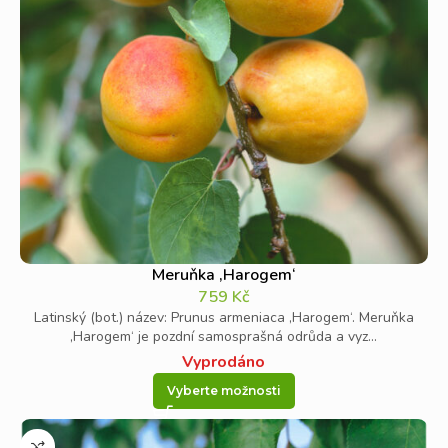
Meruňka ‚Harogem‘
759
Kč
Latinský (bot.) název: Prunus armeniaca ‚Harogem‘. Meruňka
‚Harogem‘ je pozdní samosprašná odrůda a vyz...
Vyprodáno
Vyberte možnosti