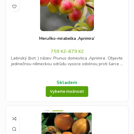
Meruňko-mirabelka ‚Aprimira‘
759
Kč
–
879
Kč
Latinský (bot. ) název: Prunus domestica ‚Aprimira‘. Objevte
jedinečnou německou odrůdu vysoce odolnou proti šarce ...
Skladem
Vyberte možnosti