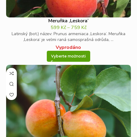
Meruňka ‚Leskora‘
599
Kč
–
759
Kč
Latinský (bot.) název: Prunus armeniaca ‚Leskora‘. Meruňka
‚Leskora‘ je velmi raná samosprašná odrůda, ...
Vyprodáno
Vyberte možnosti