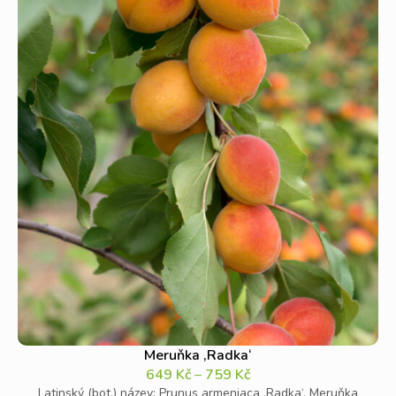
Meruňka ‚Radka‘
649
Kč
–
759
Kč
Latinský (bot.) název: Prunus armeniaca ‚Radka‘. Meruňka