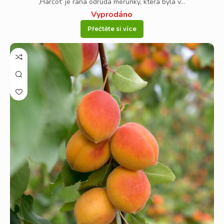
‚Harcot‘ je raná odrůda meruňky, která byla v...
Vyprodáno
Přečtěte si více