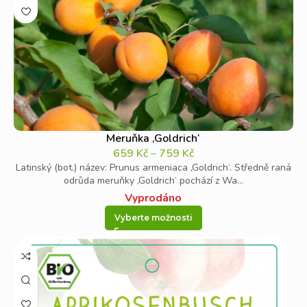
Meruňka ‚Goldrich‘
659
Kč
–
759
Kč
Latinský (bot.) název: Prunus armeniaca ‚Goldrich‘. Středně raná
odrůda meruňky ‚Goldrich‘ pochází z Wa...
Vyprodáno
Vyberte možnosti