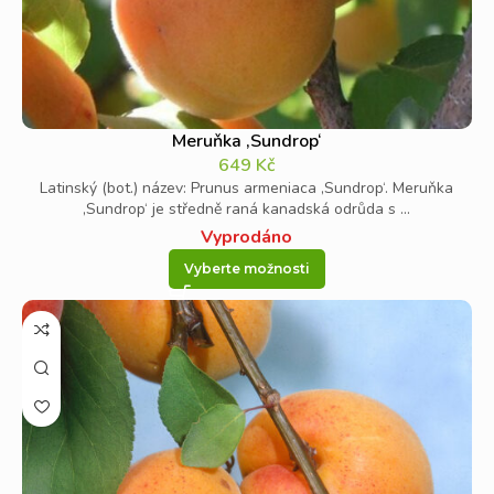
Meruňka ‚Sundrop‘
649
Kč
Latinský (bot.) název: Prunus armeniaca ‚Sundrop‘. Meruňka
‚Sundrop‘ je středně raná kanadská odrůda s ...
Vyprodáno
Vyberte možnosti