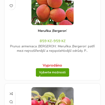
Meruňka ‚Bergeron‘
859
Kč
–
959
Kč
Prunus armeniaca ‚BERGERON‘. Meruňka ‚Bergeron‘ patří
mezi nejrozšířenější a nejspolehlivější odrůdy. P...
Vyprodáno
Vyberte možnosti