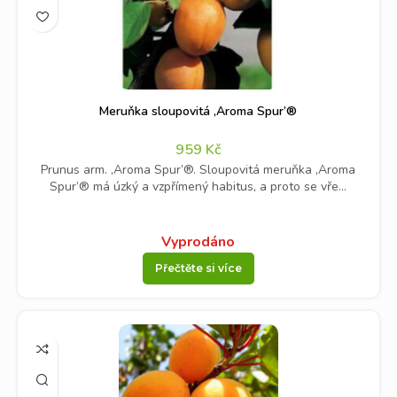
Meruňka sloupovitá ‚Aroma Spur’®
959
Kč
Prunus arm. ‚Aroma Spur’®. Sloupovitá meruňka ‚Aroma
Spur’® má úzký a vzpřímený habitus, a proto se vře...
Vyprodáno
Přečtěte si více