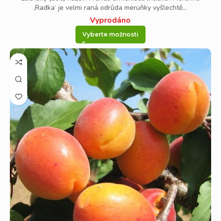
‚Radka‘ je velmi raná odrůda meruňky vyšlechtě...
Vyprodáno
Vyberte možnosti