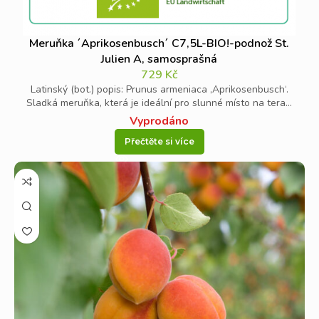
Meruňka ´Aprikosenbusch´ C7,5L-BIO!-podnož St.
Julien A, samosprašná
729
Kč
Latinský (bot.) popis: Prunus armeniaca ‚Aprikosenbusch‘.
Sladká meruňka, která je ideální pro slunné místo na tera...
Vyprodáno
Přečtěte si více