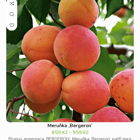
Meruňka ‚Bergeron‘
859
Kč
–
959
Kč
Prunus armeniaca ‚BERGERON‘. Meruňka ‚Bergeron‘ patří mezi