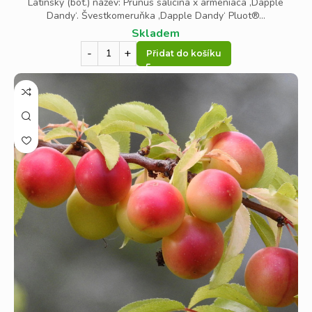
Latinský (bot.) název: Prunus salicina x armeniaca ‚Dapple
můžete sázet mimo zimní měsíce po celý rok.
Dandy‘. Švestkomeruňka ‚Dapple Dandy‘ Pluot®...
Skladem
Více informací k výběru, výsadbě a péči
ovocných
Přidat do košíku
stromů
naleznete
zde.