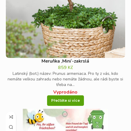
Meruňka ‚Mini‘-zakrslá
859
Kč
Latinský (bot.) název: Prunus armeniaca. Pro ty z vás, kdo
nemáte velkou zahradu nebo nemáte žádnou, ale rádi byste si
třeba na...
Vyprodáno
Přečtěte si více