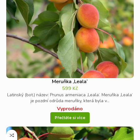
Meruňka ‚Leala‘
599
Kč
Latinský (bot.) název: Prunus armeniaca ‚Leala‘. Meruňka ‚Leala‘
je pozdní odrůda meruňky, která byla v...
Vyprodáno
Přečtěte si více