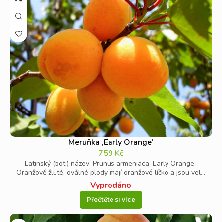
Meruňka ‚Early Orange‘
759
Kč
Latinský (bot.) název: Prunus armeniaca ‚Early Orange‘.
Oranžově žluté, oválné plody mají oranžové líčko a jsou vel...
Vyprodáno
Přečtěte si více