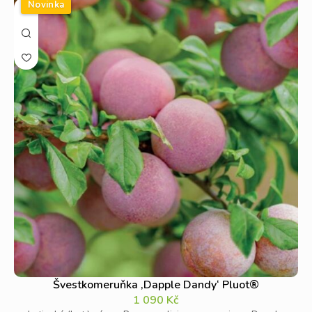
Novinka
jako je například sodík, draslík, kyselina listová, kobalt,
fluor a další. Kromě toho mají meruňky nízký obsah kalorií
(zhruba 48 kcal na 100 g), takže si je můžete dopřát i
pokud si zrovna
hlídáte váhu. Navíc se dají dobře zpracovat
do marmelád, buchet nebo zavařenin.
Nenáročné pěstování meruněk
Objevte
hned několik druhů
meruněk. Většina z nich je
nenáročná na pěstování.
Vhodná
umístění jsou
slunná
místa, polostín nedoporučujeme.
Žádoucí
je mírná, ale
pravidelná zálivka, aby
byla zem
neustále lehce vlhká (ale
nesmí být podmáčená).
Dle (výběru) odrůdy meruněk se
můžete těšit
na plody, které mohou
být takové, jaké je
známe, větší, chlupaté nebo lysé.
Každopádně vždy jsou
sladké a šťavnaté, takže
si na nich rozhodně pochutnáte.
Švestkomeruňka ‚Dapple Dandy‘ Pluot®
1 090
Kč
Nabízíme pouze kontejnerované
stromky meruněk,
tudíž