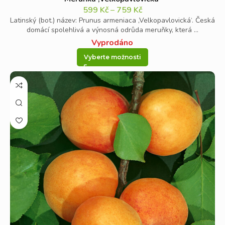
599
Kč
–
759
Kč
Latinský (bot.) název: Prunus armeniaca ‚Velkopavlovická‘. Česká
domácí spolehlivá a výnosná odrůda meruňky, která ...
Vyprodáno
Vyberte možnosti