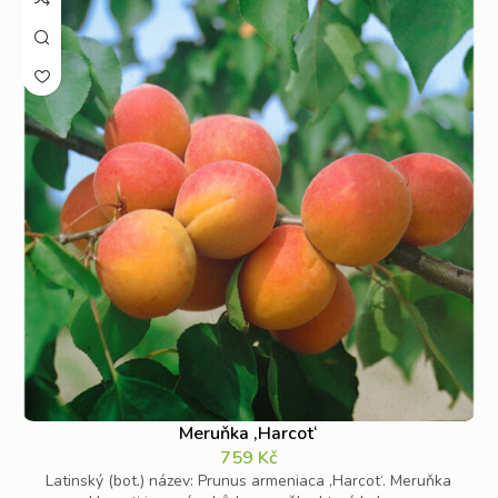
Meruňka ‚Harcot‘
759
Kč
Latinský (bot.) název: Prunus armeniaca ‚Harcot‘. Meruňka