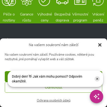
Péče o
Garance
Výhodné
Bezpečná
Věrnostní
Vrácení
rostliny
růstu
ceny
doprava
program
peněz
SÍDLO FIRMY
ZC STRAKOVO
Na vašem soukromí nám záleží
Zahradní centrum
O nás
"Strakovo" s.r.o
Na vašem soukromí nám záleží. Používáme cookies, některé jsou
Zahradní centrum
nezbytné, jiné pomáhají vylepšit web a váš zážitek.
Zahradní 459
🌸 Květinářství
593 01 Bystřice nad
Pernštejnem
Poptávka
Příjmout
Adresa provozovny:
Fotogalerie
Zahradní 291
Odmítnout
593 01 Bystřice nad
Kariéra
Pernštejnem
Recenze
Ochrana osobních údajů