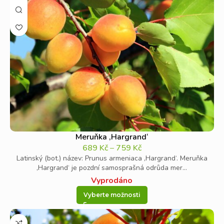
Meruňka ‚Hargrand‘
689
Kč
–
759
Kč
Latinský (bot.) název: Prunus armeniaca ‚Hargrand‘. Meruňka
‚Hargrand‘ je pozdní samosprašná odrůda mer...
Vyprodáno
Vyberte možnosti