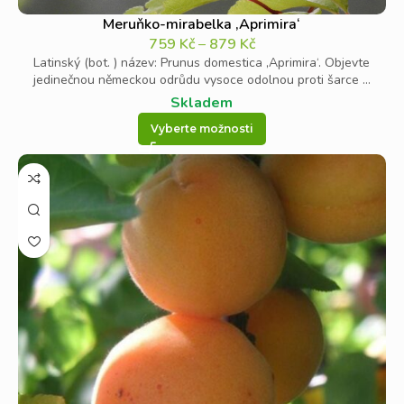
Meruňko-mirabelka ‚Aprimira‘
759
Kč
–
879
Kč
Latinský (bot. ) název: Prunus domestica ‚Aprimira‘. Objevte
jedinečnou německou odrůdu vysoce odolnou proti šarce ...
Skladem
Vyberte možnosti