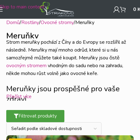
Skip to main content
0
Domů
Rostliny
Ovocné stromy
Meruňky
Meruňky
Strom meruňky
pochází z Číny
a do Evropy se rozšířil až
následně. Meruňky mají mnoho odrůd, které si u nás
samozřejmě můžete také koupit. Meruňky jsou čistě
ovocným stromem
vhodným do sadu nebo na zahradu,
někde mohou růst volně jako ovocné keře.
Meruňky jsou prospěšné pro vaše
Přečíst více
zdraví
Meruňky obsahují vysoký podíl vitamínů, minerálů a dalších
Filtrovat produkty
prospěšných látek pro naše tělo.
Pokud hledáte ovoce,
které vám dodá potřebné množství vitamínů, potom jsou
to právě meruňky. Obsahují vitamín A, B, C a další prvky,