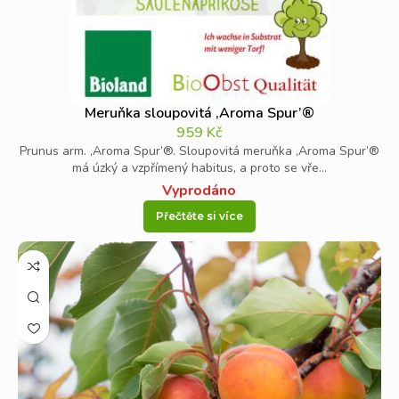
Meruňka sloupovitá ‚Aroma Spur’®
959
Kč
Prunus arm. ‚Aroma Spur’®. Sloupovitá meruňka ‚Aroma Spur’®
má úzký a vzpřímený habitus, a proto se vře...
Vyprodáno
Přečtěte si více