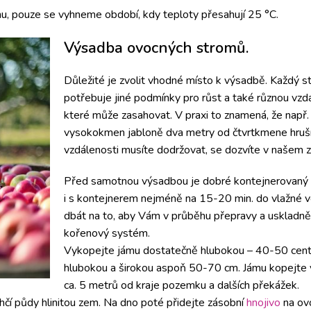
, pouze se vyhneme období, kdy teploty přesahují 25 °C.
Výsadba ovocných stromů.
Důležité je zvolit vhodné místo k výsadbě. Každý s
potřebuje jiné podmínky pro růst a také různou vzd
které může zasahovat. V praxi to znamená, že např.
vysokokmen jabloně dva metry od čtvrtkmene hruš
vzdálenosti musíte dodržovat, se dozvíte v našem z
Před samotnou výsadbou je dobré kontejnerovaný 
i s kontejnerem nejméně na 15-20 min. do vlažné v
dbát na to, aby Vám v průběhu přepravy a uskladně
kořenový systém.
Vykopejte jámu dostatečně hlubokou – 40-50 cen
hlubokou a širokou aspoň 50-70 cm. Jámu kopejte 
ca. 5 metrů od kraje pozemku a dalších překážek.
ehčí půdy hlinitou zem. Na dno poté přidejte zásobní
hnojivo
na ov