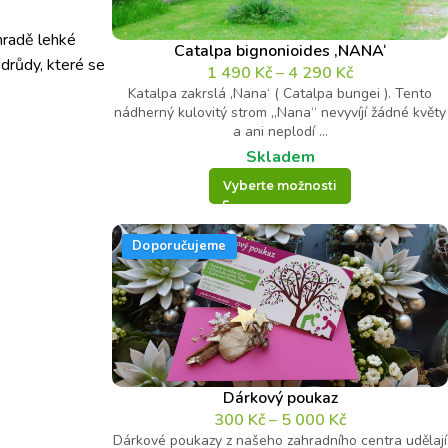
hradě lehké
Catalpa bignonioides ‚NANA‘
drůdy, které se
1 490
Kč
–
4 290
Kč
Katalpa zakrslá ‚Nana‘ ( Catalpa bungei ). Tento
nádherný kulovitý strom „Nana“ nevyvíjí žádné květy
a ani neplodí ...
Skladem
Vyberte možnosti
Doporučujeme
Dárkový poukaz
300
Kč
–
5 000
Kč
Dárkové poukazy z našeho zahradního centra udělají