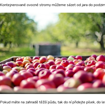
Kontejnerované ovocné stromy můžeme sázet od jara do podzimu
Pokud máte na zahradě těžší půdu, tak do ní přidejte písek, do l