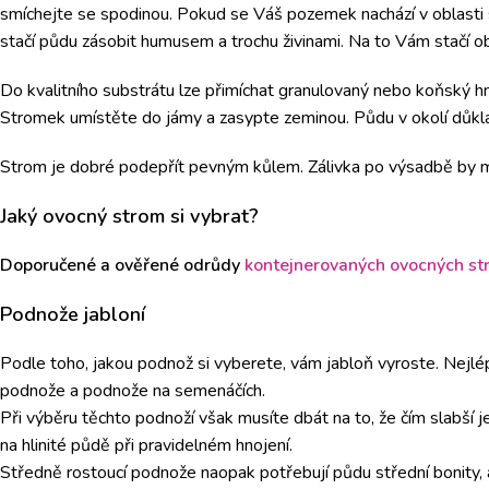
smíchejte se spodinou. Pokud se Váš pozemek nachází v oblasti s
stačí půdu zásobit humusem a trochu živinami. Na to Vám stačí ob
Do kvalitního substrátu lze přimíchat granulovaný nebo koňský hnů
Stromek umístěte do jámy a zasypte zeminou. Půdu v okolí důkla
Strom je dobré podepřít pevným kůlem. Zálivka po výsadbě by měl
Jaký ovocný strom si vybrat?
Doporučené a ověřené odrůdy
kontejnerovaných ovocných s
Podnože jabloní
Podle toho, jakou podnož si vyberete, vám jabloň vyroste. Nejlép
podnože a podnože na semenáčích.
Při výběru těchto podnoží však musíte dbát na to, že čím slabší 
na hlinité půdě při pravidelném hnojení.
Středně rostoucí podnože naopak potřebují půdu střední bonity, 