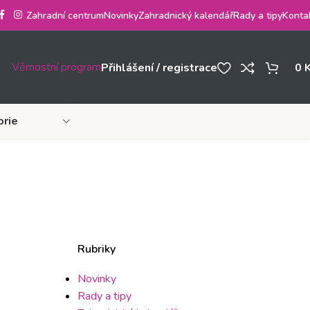
Zahradní centrum
Novinky
Zahradnický kalendář
Rady a tipy
Konta
Věrnostní program
Přihlášení / registrace
0
orie
Rubriky
Novinky
Rady a tipy