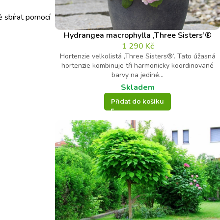
ě sbírat pomocí
Hydrangea macrophylla ‚Three Sisters’®
1 290
Kč
Hortenzie velkolistá ‚Three Sisters®‘. Tato úžasná
hortenzie kombinuje tři harmonicky koordinované
barvy na jediné...
Skladem
Přidat do košíku