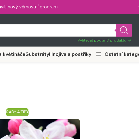
vili nový
věrnostní program
.
Vyhledat podle ID produktu
a květináče
Substráty
Hnojiva a postřiky
Ostatní kateg
RADY A TIPY