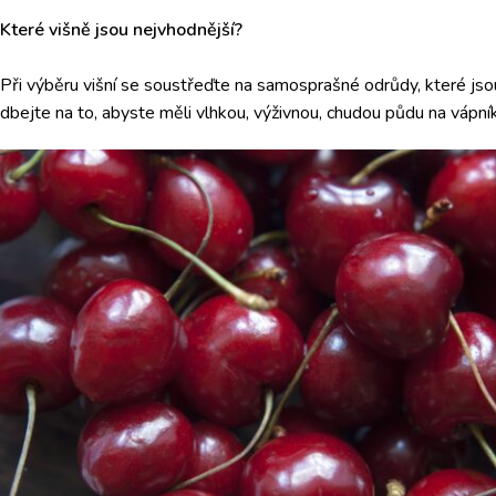
Které višně jsou nejvhodnější?
Při výběru višní se soustřeďte na samosprašné odrůdy, které jso
dbejte na to, abyste měli vlhkou, výživnou, chudou půdu na vápní