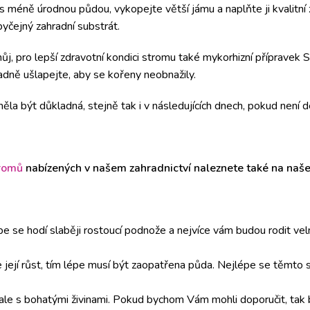
 méně úrodnou půdou, vykopejte větší jámu a naplňte ji kvalitní 
yčejný zahradní substrát.
j, pro lepší zdravotní kondici stromu také mykorhizní přípravek S
dně ušlapejte, aby se kořeny neobnažily.
a být důkladná, stejně tak i v následujících dnech, pokud není d
tromů
nabízených v našem zahradnictví naleznete také na na
e se hodí slaběji rostoucí podnože a nejvíce vám budou rodit vel
je její růst, tím lépe musí být zaopatřena půda. Nejlépe se těmto
ale s bohatými živinami. Pokud bychom Vám mohli doporučit, tak 