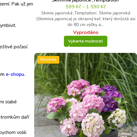
Skimmia japonica ‚Temptation‘
zemí. Pak už jen
599
Kč
–
1 590
Kč
Skimie japonská ‚Temptation‘. Skimie japonská
(Skimmia japonica) je okrasný keř, který dorůstá asi
do 80 cm výšky a...
ymbivit.
Vyprodáno
Vyberte možnosti
eštivé počasí.
Novinka
šem
e-shopu.
mi slabé
 stromkům daří
bychom volili