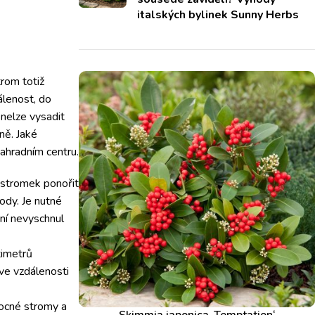
italských bylinek Sunny Herbs
trom totiž
álenost, do
 nelze vysadit
ně. Jaké
ahradním centru.
stromek ponořit
ody. Je nutné
ní nevyschnul
timetrů
ve vzdálenosti
ocné stromy a