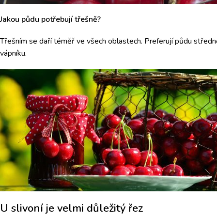
Jakou půdu potřebují třešně?
Třešním se daří téměř ve všech oblastech. Preferují půdu středně
vápníku.
U slivoní je velmi důležitý řez