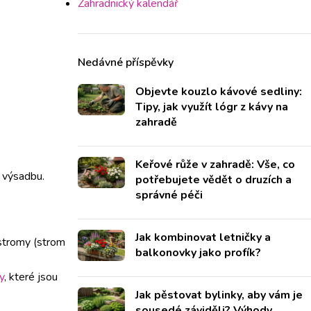
Zahradnický kalendář
Nedávné příspěvky
Objevte kouzlo kávové sedliny:
Tipy, jak využít lógr z kávy na
zahradě
Keřové růže v zahradě: Vše, co
a výsadbu.
potřebujete vědět o druzích a
správné péči
Jak kombinovat letničky a
 stromy (strom
balkonovky jako profík?
y
, které jsou
Jak pěstovat bylinky, aby vám je
sousedé záviděli? Výhody