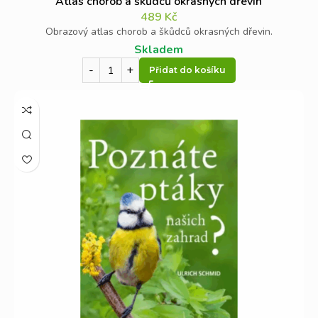
Atlas chorob a škůdců okrasných dřevin
489
Kč
Obrazový atlas chorob a škůdců okrasných dřevin.
Skladem
Přidat do košíku