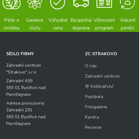
Péče o
Garance
Výhodné
Bezpečná
Věrnostní
Vrácení
rostliny
růstu
ceny
doprava
program
peněz
SÍDLO FIRMY
ZC STRAKOVO
Zahradní centrum
O nás
"Strakovo" s.r.o
Zahradní centrum
Zahradní 459
🌸 Květinářství
593 01 Bystřice nad
Pernštejnem
Poptávka
Adresa provozovny:
Fotogalerie
Zahradní 291
593 01 Bystřice nad
Kariéra
Pernštejnem
Recenze