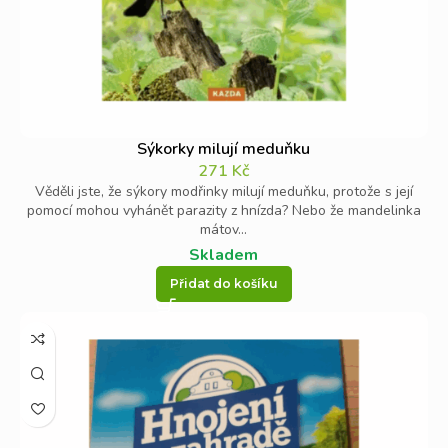
Sýkorky milují meduňku
271
Kč
Věděli jste, že sýkory modřinky milují meduňku, protože s její
pomocí mohou vyhánět parazity z hnízda? Nebo že mandelinka
mátov...
Skladem
Přidat do košíku