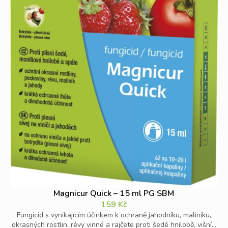
Magnicur Quick – 15 ml PG SBM
159
Kč
Fungicid s vynikajícím účinkem k ochraně jahodníku, maliníku,
okrasných rostlin, révy vinné a rajčete proti šedé hnilobě, višní...