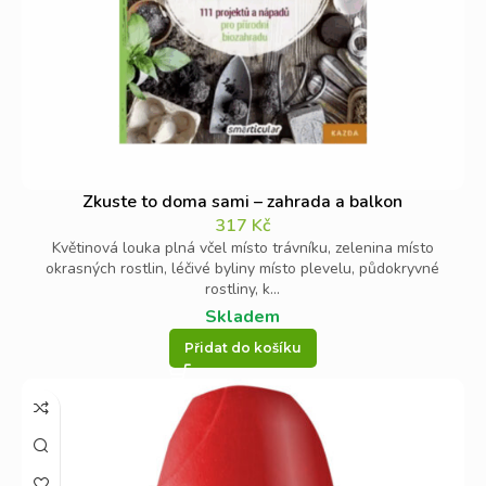
rozkvětem, tedy určitě ne v zimě.
Účinné hnojivo na zahradu a trávník
Jarní hnojivo
je dnes samozřejmostí a dopřáváte ho
rostlinám i trávníku ještě před začátkem období vegetace.
Nezáleží ani tak na tom, jestli využijete jako jarní hnojivo
organické hnojivo
nebo umělé. Rostlinám a stromům je to
Zkuste to doma sami – zahrada a balkon
celkem jedno.
Organická hnojiva
do půdy dostanou i živé
317
Kč
organismy,
umělá
minerální hnojiva
zase plně pokrývají
Květinová louka plná včel místo trávníku, zelenina místo
okrasných rostlin, léčivé byliny místo plevelu, půdokryvné
potřeby určitých rostlin, pro které jsou vyrobeny – typicky
rostliny, k...
například jako hnojivo na růže, hnojivo na jahody a
Skladem
podobně.
Přidat do košíku
Hnojivo na zahradu patří také na
podzim
Podzimní hnojivo
určitě nepodceňujte. Přestože na