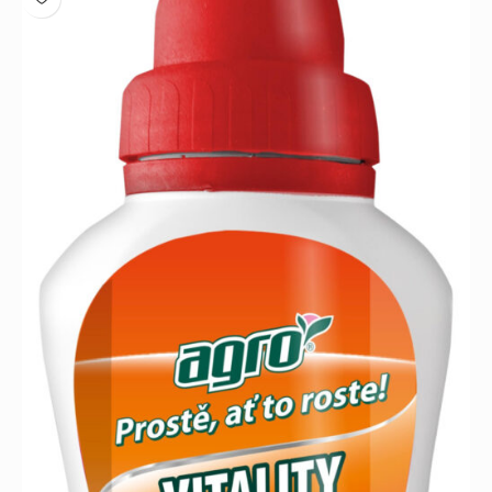
podzim se rostliny chystají k období klidu, je výhodné
použít některý druh podzimního hnojiva. Je dobré udržovat
půdu stále
dobře zásobenou živinami
, a to nám zaručí
právě podzimní hnojivo. Pro pohodlnou aplikaci hnojiva
doporučujeme přizpůsobený aplikátor
hnojiv
. Jednoduše do
aplikátoru hnojiv vysypete vodorozpustná hnojiva a
připravíte si je pro postřik.