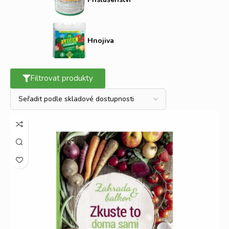
němu bohaté sklizně a především se budete těšit ze
zdravých plodů.
Postřiky na ovocné stromy a rostliny
napomáhají ovocným stromům
odolávat škůdcům
a
Hnojiva
bojovat s nimi. Jarní postřik ovocných stromů
doporučujeme aplikovat za suchého a nevětrného počasí
v rozmezí od 7 do 10 °C. Pamatujte, že by měl na dřevině
Filtrovat produkty
vydržet alespoň 2 až 3 hodiny, aby byl účinný.
Nevíte si rady, jak se starat o ovocné stromky?
Doporučujeme si přečíst náš detailní článek
výběr, péče
a výsadba ovocných stromů
, kde se dozvíte vše
podstatné.
Provádíte zimní
postřik ovocných stromů
? Zejména
někteří zahrádkáři stále na zimu stříkají jabloně a jiné
ovocné stromy. Ovšem nenechte se mýlit, protože zimním
postřikem ovocných stromů ničeho nedosáhnete. Postřik
ovocných stromů je totiž vhodné dělat pouze před