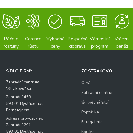
Péče o
Garance
Výhodné
Bezpečná
Věrnostní
Vrácení
rostliny
růstu
ceny
doprava
program
peněz
SÍDLO FIRMY
ZC STRAKOVO
Zahradní centrum
O nás
"Strakovo" s.r.o
Zahradní centrum
Zahradní 459
🌸 Květinářství
593 01 Bystřice nad
Pernštejnem
Poptávka
Adresa provozovny:
Fotogalerie
Zahradní 291
593 01 Bystřice nad
Kariéra