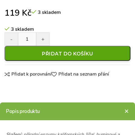
119
Kč
3 skladem
3 skladem
PŘIDAT DO KOŠÍKU
Přidat k porovnání
Přidat na seznam přání
Popis produktu
Složení:
přírodní enzymy kalifornských žížal, huminové a