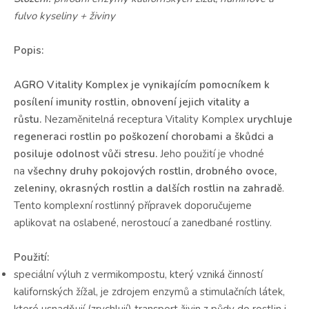
fulvo kyseliny + živiny
Popis:
AGRO Vitality Komplex je vynikajícím pomocníkem k
posílení imunity rostlin, obnovení jejich vitality a
růstu.
Nezaměnitelná receptura Vitality Komplex
urychluje
regeneraci rostlin po poškození chorobami a škůdci a
posiluje odolnost vůči stresu
.
Jeho použití je vhodné
na
všechny druhy pokojových rostlin, drobného ovoce,
zeleniny, okrasných rostlin a dalších rostlin na zahradě
.
Tento komplexní rostlinný přípravek doporučujeme
aplikovat na oslabené, nerostoucí a zanedbané rostliny.
Použití:
speciální výluh z vermikompostu, který vzniká činností
kalifornských žížal, je zdrojem enzymů a stimulačních látek,
které usnadňují (zrychlují) transport živin z půdy do rostlin i