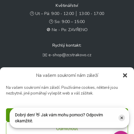
Květinářství
🕑 Ut – Pá: 9:00 - 12:00 │ 13:00 - 17:00
🕑 So: 9:00 – 15:00
🚫 Ne - Po: ZAVŘENO
Rychlý kontakt:
✉️ e-shop@zcstrakovo.cz
Sledujte nás:
Na vašem soukromí nám záleží
Na vašem soukromí nám záleží. Používáme cookies, některé jsou
nezbytné, jiné pomáhají vylepšit web a váš zážitek.
Příjmout
Odmítnout