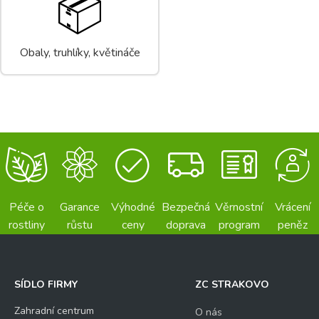
📦
Obaly, truhlíky, květináče
Péče o
Garance
Výhodné
Bezpečná
Věrnostní
Vrácení
rostliny
růstu
ceny
doprava
program
peněz
SÍDLO FIRMY
ZC STRAKOVO
Zahradní centrum
O nás