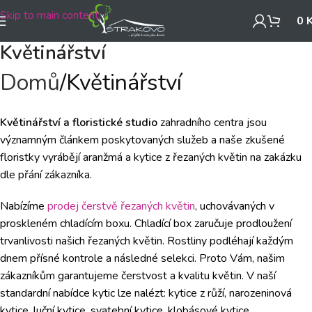
Skip to main content
0
Květinářství
Domů
Květinářství
Květinářství a floristické studio
zahradního centra jsou
významným článkem poskytovaných služeb a naše zkušené
floristky vyrábějí aranžmá a kytice z řezaných květin na zakázku
dle přání zákazníka.
Nabízíme
prodej čerstvě řezaných květin
, uchovávaných v
proskleném chladícím boxu. Chladící box zaručuje prodloužení
trvanlivosti našich řezaných květin. Rostliny podléhají každým
dnem přísné kontrole a následné selekci. Proto Vám, našim
zákazníkům garantujeme čerstvost a kvalitu květin. V naší
standardní nabídce kytic lze nalézt: kytice z růží, narozeninová
kytice, luční kytice, svatební kytice, klobásové kytice,