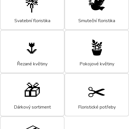
💐
🕊️
Svatební floristika
Smuteční floristika
🌷
🪴
Řezané květiny
Pokojové květiny
🎁
✂️
Dárkový sortiment
Floristické potřeby