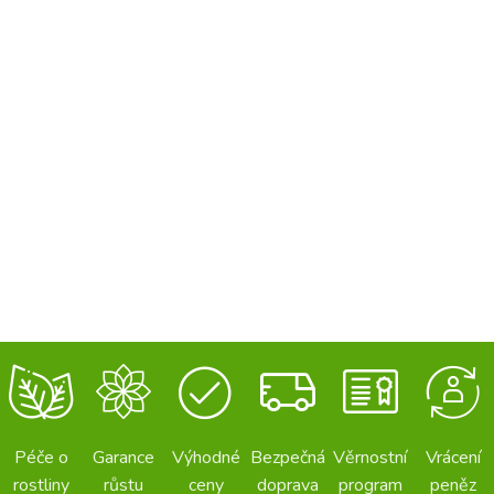
Péče o
Garance
Výhodné
Bezpečná
Věrnostní
Vrácení
rostliny
růstu
ceny
doprava
program
peněz