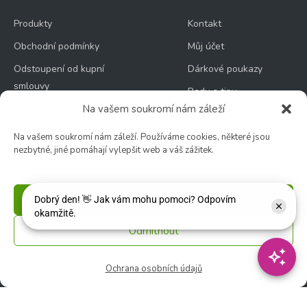
Produkty
Kontakt
Obchodní podmínky
Můj účet
Odstoupení od kupní
Dárkové poukazy
smlouvy
Rady a tipy
Nejčastější dotazy (FAQ)
Na vašem soukromí nám záleží
Novinky
Reklamace
Na vašem soukromí nám záleží. Používáme cookies, některé jsou
nezbytné, jiné pomáhají vylepšit web a váš zážitek.
Doprava, platba a balné
Ochrana osobních
údajů
Příjmout
Zásady používání
Odmítnout
souborů cookie
Ochrana osobních údajů