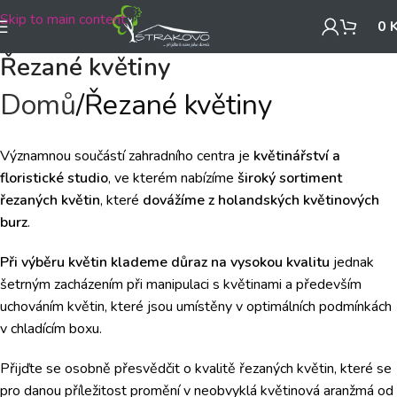
Skip to main content
0
Řezané květiny
Domů
Řezané květiny
Významnou součástí zahradního centra je
květinářství a
floristické studio
, ve kterém nabízíme
široký sortiment
řezaných květin
, které
dovážíme z holandských květinových
burz
.
Při výběru květin klademe důraz na vysokou kvalitu
jednak
šetrným zacházením při manipulaci s květinami a především
uchováním květin, které jsou umístěny v optimálních podmínkách
v chladícím boxu.
Přijďte se osobně přesvědčit o kvalitě řezaných květin, které se
pro danou příležitost promění v neobvyklá květinová aranžmá od