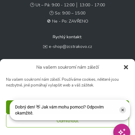
🕑 Ut – Pá: 9:00 - 12:00 │ 13:00 - 17:00
🕑 So: 9:00 – 15:00
🚫 Ne - Po: ZAVŘENO
Rychlý kontakt:
✉️ e-shop@zcstrakovo.cz
Sledujte nás:
Na vašem soukromí nám záleží
Na vašem soukromí nám záleží. Používáme cookies, některé jsou
nezbytné, jiné pomáhají vylepšit web a váš zážitek.
Příjmout
Odmítnout
© 2026 Zahradní centrum "Strakovo" s.r.o. – Všechna práva vyhrazena. |