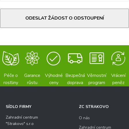
ODESLAT ŽÁDOST O ODSTOUPENÍ
Péče o
Garance
Výhodné
Bezpečná
Věrnostní
Vrácení
rostliny
růstu
ceny
doprava
program
peněz
SÍDLO FIRMY
ZC STRAKOVO
Zahradní centrum
O nás
"Strakovo" s.r.o
Zahradní centrum