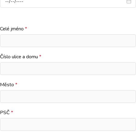
Celé jméno
*
Číslo ulice a domu
*
Město
*
PSČ
*