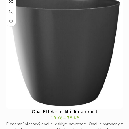
Obal ELLA – lesklá flitr antracit
19
Kč
–
79
Kč
Elegantní plastový obal s lesklým povrchem. Obal je vyrobený z