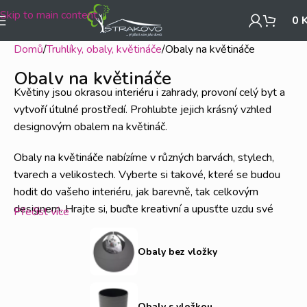
Skip to main content
0
Domů
Truhlíky, obaly, květináče
Obaly na květináče
Obaly na květináče
Květiny jsou okrasou interiéru i zahrady, provoní celý byt a
vytvoří útulné prostředí. Prohlubte jejich krásný vzhled
designovým obalem na květináč.
Obaly na květináče nabízíme v různých barvách, stylech,
tvarech a velikostech. Vyberte si takové, které se budou
hodit do vašeho interiéru, jak barevně, tak celkovým
designem. Hrajte si, buďte kreativní a upusťte uzdu své
Přečíst více
fantazii!
Obaly bez vložky
Pro pěstování bylinek doporučujeme plastové obaly na
květináč s integrovaným zavlažovacím systémem a
odměrkou vody. Jsou moderní, designové, plní svůj účel a
Obaly s vložkou