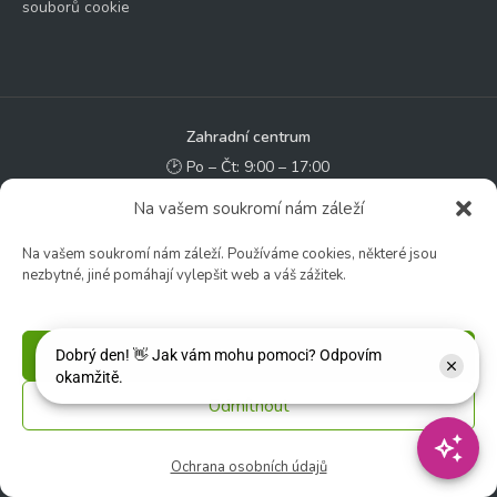
souborů cookie
Zahradní centrum
🕑 Po – Čt: 9:00 – 17:00
🕑 Pá – So: 9:00 – 18:00
Na vašem soukromí nám záleží
🚫 Neděle: ZAVŘENO
Na vašem soukromí nám záleží. Používáme cookies, některé jsou
nezbytné, jiné pomáhají vylepšit web a váš zážitek.
Květinářství
🕑 Ut – Pá: 9:00 - 12:00 │ 13:00 - 17:00
🕑 So: 9:00 – 15:00
Příjmout
🚫 Ne - Po: ZAVŘENO
Odmítnout
Rychlý kontakt:
✉️ e-shop@zcstrakovo.cz
Ochrana osobních údajů