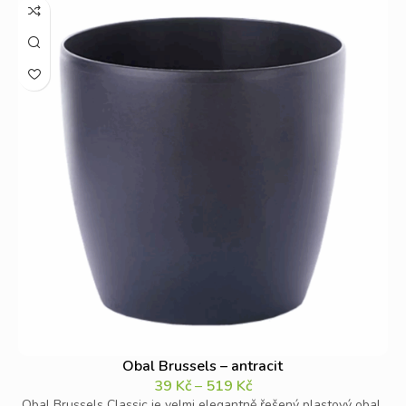
Obal Brussels – antracit
39
Kč
–
519
Kč
Obal Brussels Classic je velmi elegantně řešený plastový obal.