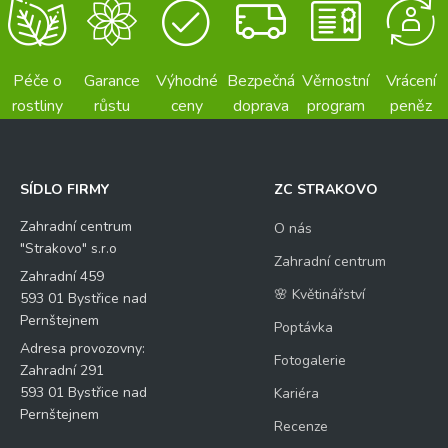
Péče o
Garance
Výhodné
Bezpečná
Věrnostní
Vrácení
rostliny
růstu
ceny
doprava
program
peněz
SÍDLO FIRMY
ZC STRAKOVO
Zahradní centrum
O nás
"Strakovo" s.r.o
Zahradní centrum
Zahradní 459
🌸 Květinářství
593 01 Bystřice nad
Pernštejnem
Poptávka
Adresa provozovny:
Fotogalerie
Zahradní 291
593 01 Bystřice nad
Kariéra
Pernštejnem
Recenze