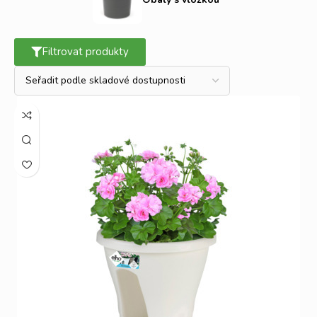
máte jistotu že, když je zapomenete zalít, vůbec nic se
nestane. Krásné, praktické a pohodlné! I takové může být
drobné zahradničení!
Filtrovat produkty
V naší nabídce naleznete také
obaly bez vložky
a
s
vložkou
, stačí si jen vybrat ty hodící se pro vaše účely.