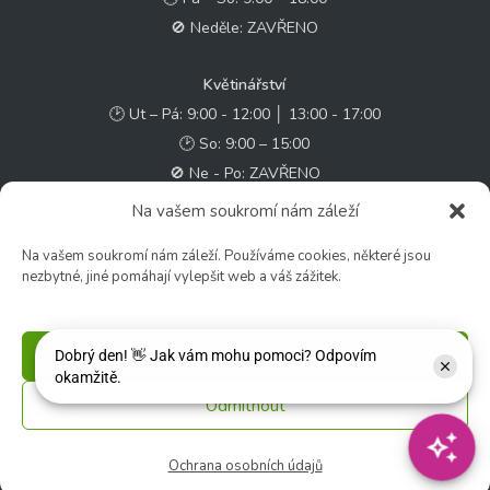
🚫 Neděle: ZAVŘENO
Květinářství
🕑 Ut – Pá: 9:00 - 12:00 │ 13:00 - 17:00
🕑 So: 9:00 – 15:00
🚫 Ne - Po: ZAVŘENO
Na vašem soukromí nám záleží
Rychlý kontakt:
Na vašem soukromí nám záleží. Používáme cookies, některé jsou
✉️ e-shop@zcstrakovo.cz
nezbytné, jiné pomáhají vylepšit web a váš zážitek.
Sledujte nás:
Příjmout
Odmítnout
© 2026 Zahradní centrum "Strakovo" s.r.o. – Všechna práva vyhrazena. |
Vytvořilo
inetio s. r. o.
Ochrana osobních údajů