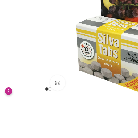
Klikněte pro zvětšení
?