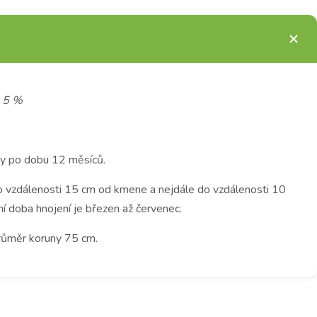
) 5 %
ůdy po dobu 12 měsíců.
do vzdálenosti 15 cm od kmene a nejdále do vzdálenosti 10
í doba hnojení je březen až červenec.
průměr koruny 75 cm.