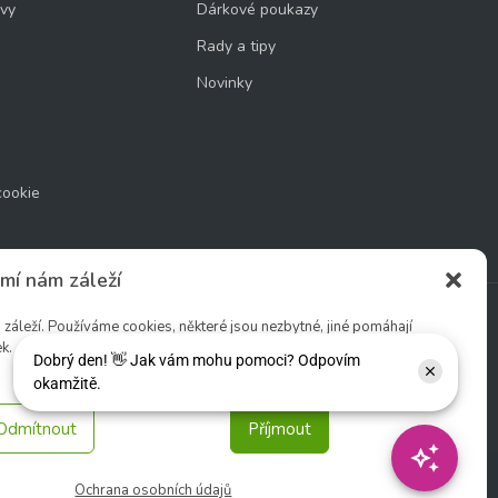
uvy
Dárkové poukazy
Rady a tipy
Novinky
cookie
mí nám záleží
áleží. Používáme cookies, některé jsou nezbytné, jiné pomáhají
k.
Sledujte nás:
Odmítnout
Příjmout
Ochrana osobních údajů
tio s. r. o.