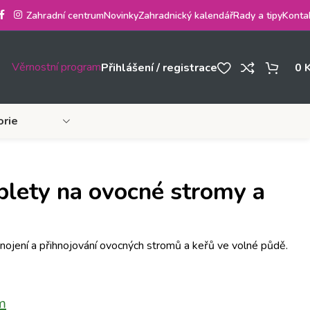
Zahradní centrum
Novinky
Zahradnický kalendář
Rady a tipy
Konta
Věrnostní program
Přihlášení / registrace
0
orie
blety na ovocné stromy a
 hnojení a přihnojování ovocných stromů a keřů ve volné půdě.
m