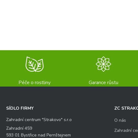
Péče o rostliny
Garance růstu
SÍDLO FIRMY
ZC STRAK
Zahradní centrum "Strakovo" s.r.o
O nás
Zahradní 459
Zahradní ce
593 01 Bystřice nad Pernštejnem