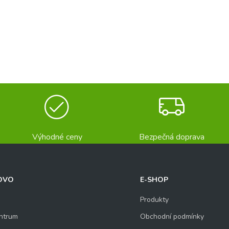
Výhodné ceny
Bezpečná doprava
OVO
E-SHOP
Produkty
ntrum
Obchodní podmínky