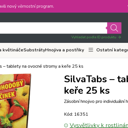
vili nový
věrnostní program
.
Vyhledat podle ID produktu
a květináče
Substráty
Hnojiva a postřiky
Ostatní kateg
s – tablety na ovocné stromy a keře 25 ks
SilvaTabs – ta
keře 25 ks
Zásobní hnojivo pro individuální
Kód: 16351
Vysvětlivky k rostliná