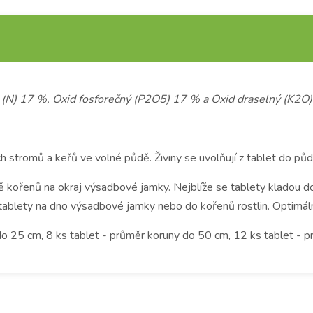
 (N) 17 %, Oxid fosforečný (P2O5) 17 % a Oxid draselný (K2O
ých stromů a keřů ve volné půdě. Živiny se uvolňují z tablet do p
ně kořenů na okraj výsadbové jamky. Nejblíže se tablety kladou 
tablety na dno výsadbové jamky nebo do kořenů rostlin. Optimáln
do 25 cm, 8 ks tablet - průměr koruny do 50 cm, 12 ks tablet - 