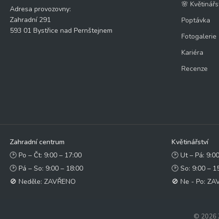
🌸 Květinářs
Adresa provozovny:
Zahradní 291
Poptávka
593 01 Bystřice nad Pernštejnem
Fotogalerie
Kariéra
Recenze
Zahradní centrum
Květinářství
🕑 Po – Čt: 9:00 – 17:00
🕑 Ut – Pá: 9:0
🕑 Pá – So: 9:00 – 18:00
🕑 So: 9:00 – 1
🚫 Neděle: ZAVŘENO
🚫 Ne - Po: Z
© 2026 Z