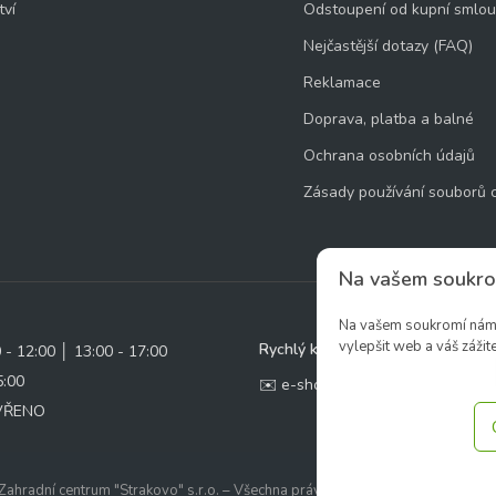
tví
Odstoupení od kupní smlo
Nejčastější dotazy (FAQ)
Reklamace
Doprava, platba a balné
Ochrana osobních údajů
Zásady používání souborů 
Na vašem soukro
Na vašem soukromí nám z
vylepšit web a váš zážite
Rychlý kontakt:
0 - 12:00 │ 13:00 - 17:00
5:00
✉️ e-shop@zcstrakovo.cz
AVŘENO
ahradní centrum "Strakovo" s.r.o. – Všechna práva vyhrazena. | Vytvořilo
ine