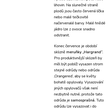
lihovin.
Na slunečné straně
plodů jsou často červená líčka
nebo malé tečkovité
načervenalé barvy.
Malé hnědé
jádro lze z ovoce snadno
odstranit.
Konec července je období
sklizně
meruňky „Hargrand“.
Pro produktivnější sklizeň by
měl být poblíž vysazen strom
stejné odrůdy nebo odrůda
‚Orangered‘, aby se květy
bohatě opylovaly.
Vysazování
jiných opylovačů však není
nezbytně nutné, protože tato
odrůda je
samosprašná.
Tuto
odrůdu lze vysazovat i do