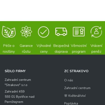
Péče o
Garance
Výhodné
Bezpečná
Věrnostní
Vrácení
rostliny
růstu
ceny
doprava
program
peněz
SÍDLO FIRMY
ZC STRAKOVO
Zahradní centrum
O nás
"Strakovo" s.r.o
Zahradní centrum
Zahradní 459
🌸 Květinářství
593 01 Bystřice nad
Pernštejnem
Poptávka