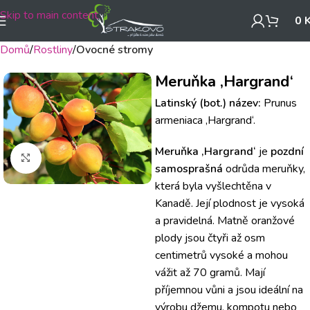
Skip to main content
0
Domů
Rostliny
Ovocné stromy
Meruňka ‚Hargrand‘
Latinský (bot.) název:
Prunus
armeniaca ‚Hargrand‘.
Meruňka ‚Hargrand‘
je
pozdní
Klikněte pro zvětšení
samosprašná
odrůda meruňky,
která byla vyšlechtěna v
Kanadě. Její plodnost je vysoká
a pravidelná.
Matně oranžové
plody jsou čtyři až osm
centimetrů vysoké a mohou
vážit až 70 gramů.
Mají
příjemnou vůni a jsou ideální na
výrobu džemu, kompotu nebo