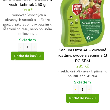
vosk- kelímek 150 g
99
Kč
K roubování ovocných a
okrasných stromů a keřů, lze
použit i jako stromový balzám k
ošetření po řezu, nebo po jiném
poškození. ...
Skladem
Sanium Ultra AL – okrasné
rostliny, ovoce a zelenina 1l
Přidat do košíku
PG SBM
289
Kč
Insekticidní přípravek k přímému
použítí. Kód: 45704
Skladem
Přidat do košíku