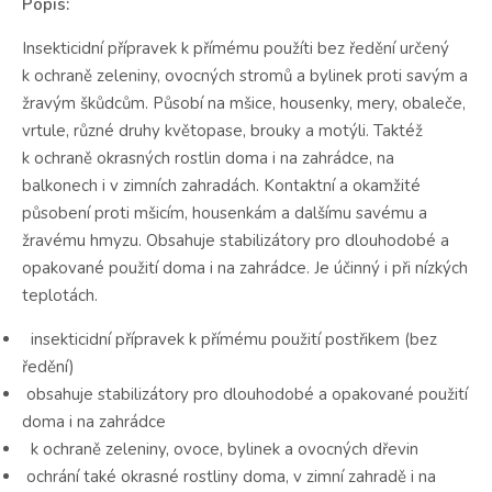
Popis:
Insekticidní přípravek k přímému použíti bez ředění určený
k ochraně zeleniny, ovocných stromů a bylinek proti savým a
žravým škůdcům. Působí na mšice, housenky, mery, obaleče,
vrtule, různé druhy květopase, brouky a motýli. Taktéž
k ochraně okrasných rostlin doma i na zahrádce, na
balkonech i v zimních zahradách. Kontaktní a okamžité
působení proti mšicím, housenkám a dalšímu savému a
žravému hmyzu. Obsahuje stabilizátory pro dlouhodobé a
opakované použití doma i na zahrádce. Je účinný i při nízkých
teplotách.
insekticidní přípravek k přímému použití postřikem (bez
ředění)
obsahuje stabilizátory pro dlouhodobé a opakované použití
doma i na zahrádce
k ochraně zeleniny, ovoce, bylinek a ovocných dřevin
ochrání také okrasné rostliny doma, v zimní zahradě i na