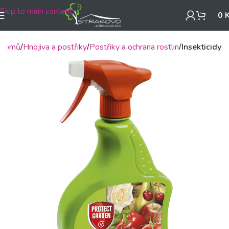
Skip to main content
0
Domů
Hnojiva a postřiky
Postřiky a ochrana rostlin
Insekticidy