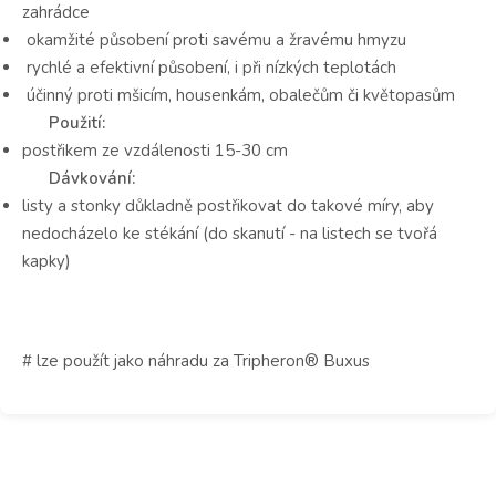
zahrádce
okamžité působení proti savému a žravému hmyzu
rychlé a efektivní působení, i při nízkých teplotách
účinný proti mšicím, housenkám, obalečům či květopasům
Použití:
postřikem ze vzdálenosti 15-30 cm
Dávkování:
listy a stonky důkladně postřikovat do takové míry, aby
nedocházelo ke stékání (do skanutí - na listech se tvořá
kapky)
# lze použít jako náhradu za Tripheron® Buxus