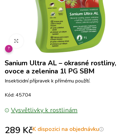
Klikněte pro zvětšení
?
Sanium Ultra AL – okrasné rostliny,
ovoce a zelenina 1l PG SBM
Insekticidní přípravek k přímému použítí.
Kód: 45704
Vysvětlivky k rostlinám
289
Kč
K dispozici na objednávku