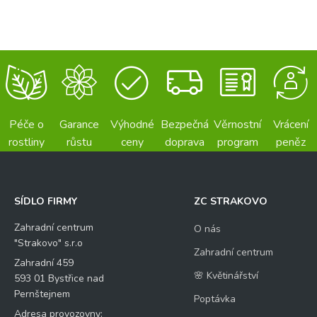
Péče o
Garance
Výhodné
Bezpečná
Věrnostní
Vrácení
rostliny
růstu
ceny
doprava
program
peněz
SÍDLO FIRMY
ZC STRAKOVO
Zahradní centrum
O nás
"Strakovo" s.r.o
Zahradní centrum
Zahradní 459
🌸 Květinářství
593 01 Bystřice nad
Pernštejnem
Poptávka
Adresa provozovny: