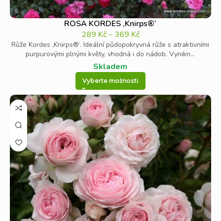
ROSA KORDES ‚Knirps®‘
289
Kč
–
369
Kč
Růže Kordes ‚Knirps®‘. Ideální půdopokryvná růže s atraktivními
purpurovými plnými květy, vhodná i do nádob. Vynikn...
Skladem
Vyberte možnosti