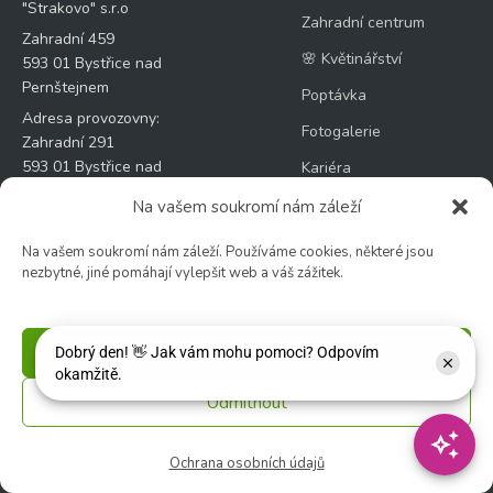
"Strakovo" s.r.o
Zahradní centrum
Zahradní 459
🌸 Květinářství
593 01 Bystřice nad
Pernštejnem
Poptávka
Adresa provozovny:
Fotogalerie
Zahradní 291
593 01 Bystřice nad
Kariéra
Pernštejnem
Recenze
Na vašem soukromí nám záleží
Na vašem soukromí nám záleží. Používáme cookies, některé jsou
nezbytné, jiné pomáhají vylepšit web a váš zážitek.
E-SHOP
OSTATNÍ
Příjmout
Produkty
Kontakt
Odmítnout
Obchodní podmínky
Můj účet
Odstoupení od kupní
Dárkové poukazy
Ochrana osobních údajů
smlouvy