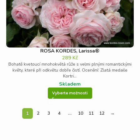
ROSA KORDES, Larissa®
289
Kč
Bohatě kvetoucí mnohokvětá růže s velmi plnými romantickými
květy, které při odkvětu dobře čistí. Ocenění: Zlatá medaile
Kortri...
Skladem
Vyberte možnosti
1
2
3
4
…
10
11
12
→