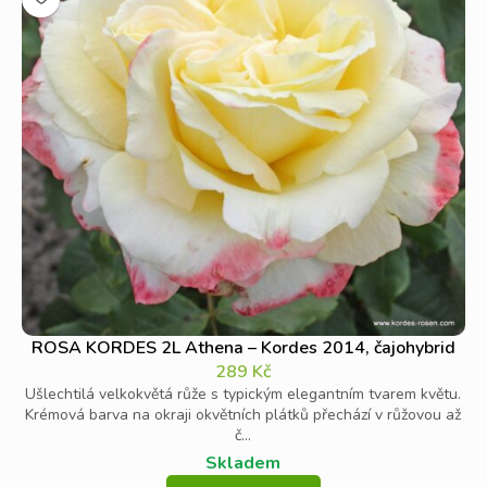
ROSA KORDES 2L Athena – Kordes 2014, čajohybrid
289
Kč
Ušlechtilá velkokvětá růže s typickým elegantním tvarem květu.
Krémová barva na okraji okvětních plátků přechází v růžovou až
č...
Skladem