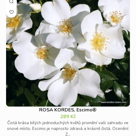
ROSA KORDES, Escimo®
289
Kč
Čistá krása bílých jednoduchých květů promění vaši zahradu ve
snové místo. Escimo je naprosto zdravá a krásně čistá. Ocenění:
Z...