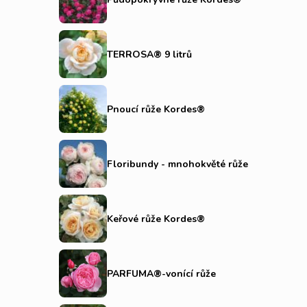
patří samozřejmě
pnoucí růže Kordes
, které je vhodné
pěstovat na menší zahradě.
TERROSA® 9 litrů
Pnoucí růže Kordes®
Floribundy - mnohokvěté růže
Keřové růže Kordes®
PARFUMA®-vonící růže