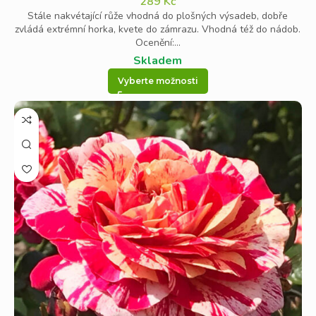
289
Kč
Stále nakvétající růže vhodná do plošných výsadeb, dobře
zvládá extrémní horka, kvete do zámrazu. Vhodná též do nádob.
Ocenění:...
Skladem
Vyberte možnosti