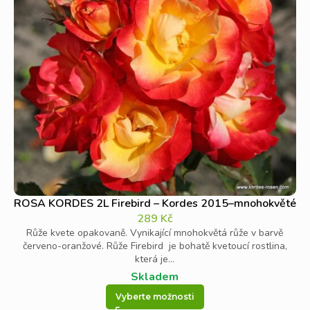
ROSA KORDES 2L Firebird – Kordes 2015–mnohokvěté
289
Kč
Růže kvete opakovaně. Vynikající mnohokvětá růže v barvě
červeno-oranžové. Růže Firebird je bohatě kvetoucí rostlina,
která je...
Skladem
Vyberte možnosti