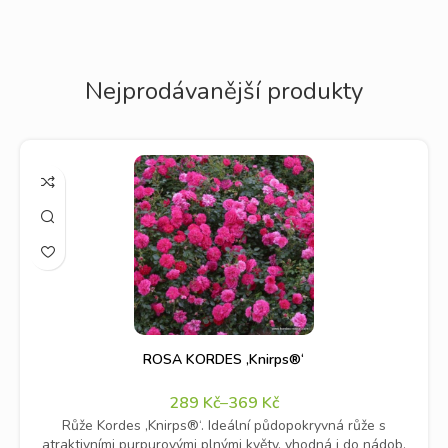
Nejprodávanější produkty
ROSA KORDES ‚Knirps®‘
289
Kč
–
369
Kč
Růže Kordes ‚Knirps®‘. Ideální půdopokryvná růže s
atraktivními purpurovými plnými květy, vhodná i do nádob.