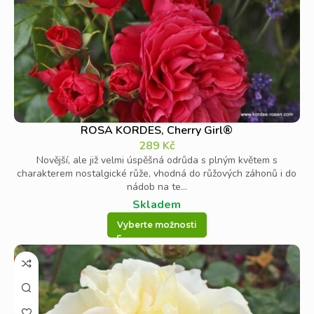
ROSA KORDES, Cherry Girl®
289
Kč
Novější, ale již velmi úspěšná odrůda s plným květem s
charakterem nostalgické růže, vhodná do růžových záhonů i do
nádob na te...
Skladem
Vyberte možnosti