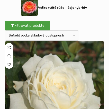
Velkokvěté růže - čajohybridy
Filtrovat produkty