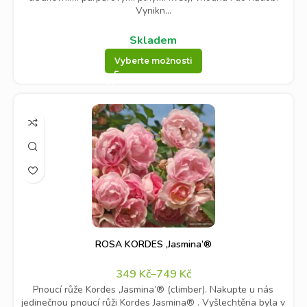
Vynikn...
Skladem
Vyberte možnosti
ROSA KORDES ‚Jasmina’®
349
Kč
–
749
Kč
Pnoucí růže Kordes ‚Jasmina’® (climber). Nakupte u nás
jedinečnou pnoucí růži Kordes Jasmina® . Vyšlechtěna byla v