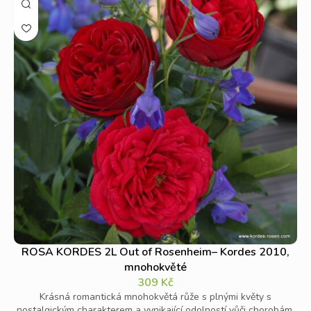
ROSA KORDES 2L Out of Rosenheim– Kordes 2010,
mnohokvěté
309
Kč
Krásná romantická mnohokvětá růže s plnými květy s
nostalgickým charakterem a vynikající odolností vůči chorobám.