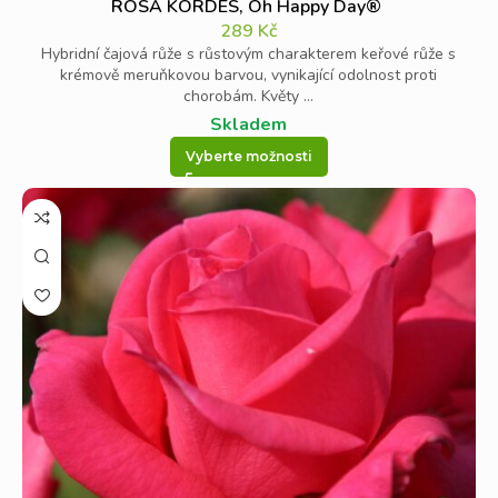
ROSA KORDES, Oh Happy Day®
289
Kč
Hybridní čajová růže s růstovým charakterem keřové růže s
krémově meruňkovou barvou, vynikající odolnost proti
chorobám. Květy ...
Skladem
Vyberte možnosti