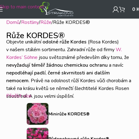
Skip to main content
0
Domů
Rostliny
Růže
Růže KORDES®
Růže KORDES®
Objevte unikátní
odolné růže Kordes
(Rosa Kordes)
v našem stálém sortimentu. Zahradní růže od firmy
W.
Kordes‘ Söhne
jsou světoznámé především díky tomu, že
nevyžadují téměř žádnou chemickou ochranu
a navíc
nepodléhají padlí
,
černé skvrnitosti ani dalším
nemocem
. Právě na odolnost růží Kordes vůči chorobám a
také na krásu květů se němečtí šlechtitelé Kordes Rosen
Přečíst více
soustředí. A jsou velmi úspěšní.
V nabídce naleznete
velkokvěté růže Kordes
, které jsou
Minirůže KORDES®
ideální na pěstování v menších skupinkách, kde dokonale
vyniknou. Nesmí zde chybět ani malé keřové růže, známé
jako
půdopokryvné růže Kordes
. Mezi velké oblíbence
Půdopokryvné růže Kordes®