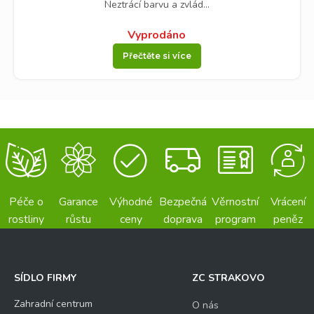
Neztrácí barvu a zvlád...
Vyprodáno
Přečtěte si více
Péče o
Garance
Výhodné
Bezpečná
Věrnostní
Vrácení
rostliny
růstu
ceny
doprava
program
peněz
SÍDLO FIRMY
ZC STRAKOVO
Zahradní centrum
O nás