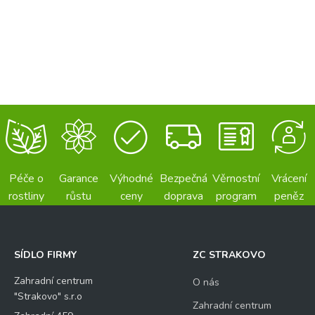
Péče o
Garance
Výhodné
Bezpečná
Věrnostní
Vrácení
rostliny
růstu
ceny
doprava
program
peněz
SÍDLO FIRMY
ZC STRAKOVO
Zahradní centrum
O nás
"Strakovo" s.r.o
Zahradní centrum