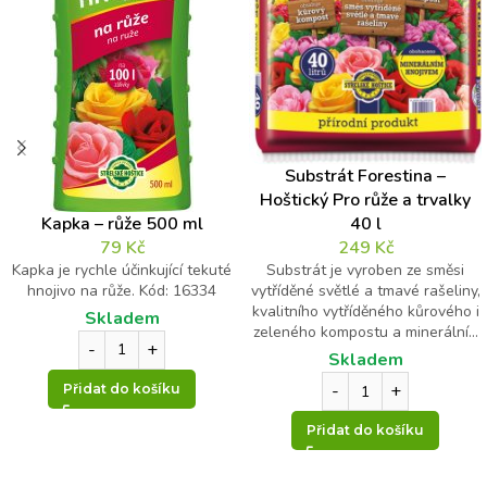
Kontrolní otázka
*
J
m
Substrát Forestina –
é
Hoštický Pro růže a trvalky
10
n
Kapka – růže 500 ml
40 l
o
*
79
Kč
249
Kč
*
8
Kapka je rychle účinkující tekuté
*
Substrát je vyroben ze směsi
hnojivo na růže. Kód: 16334
vytříděné světlé a tmavé rašeliny,
=
kvalitního vytříděného kůrového i
Skladem
zeleného kompostu a minerální...
Skladem
Přidat do košíku
Přidat do košíku
Odeslat