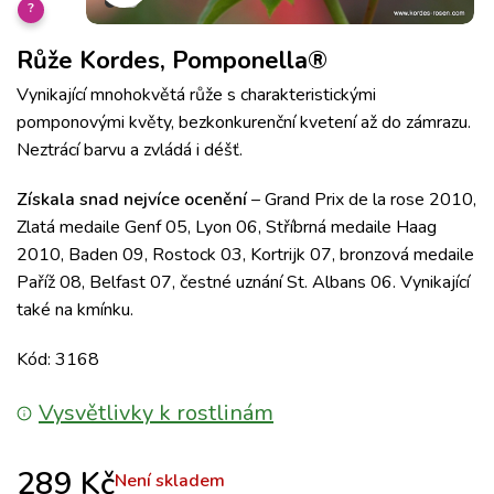
?
Růže Kordes, Pomponella®
Vynikající mnohokvětá růže s charakteristickými
pomponovými květy, bezkonkurenční kvetení až do zámrazu.
Neztrácí barvu a zvládá i déšť.
Získala snad nejvíce ocenění
– Grand Prix de la rose 2010,
Zlatá medaile Genf 05, Lyon 06, Stříbrná medaile Haag
2010, Baden 09, Rostock 03, Kortrijk 07, bronzová medaile
Paříž 08, Belfast 07, čestné uznání St. Albans 06. Vynikající
také na kmínku.
Kód: 3168
Vysvětlivky k rostlinám
289
Kč
Není skladem