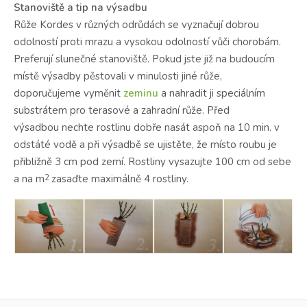
Stanoviště a tip na výsadbu
Růže Kordes v různých odrůdách se vyznačují dobrou
odolností proti mrazu a vysokou odolností vůči chorobám.
Preferují slunečné stanoviště.
Pokud jste již na budoucím
místě výsadby pěstovali v minulosti jiné růže,
doporučujeme vyměnit
zeminu
a nahradit ji speciálním
substrátem pro terasové a zahradní růže.
Před
výsadbou nechte rostlinu dobře nasát aspoň na 10 min. v
odstáté vodě a při výsadbě se ujistěte, že místo roubu je
přibližně 3 cm pod zemí. Rostliny vysazujte 100 cm od sebe
a na m
zasaďte maximálně 4 rostliny.
2