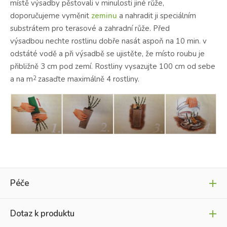
místě výsadby pěstovali v minulosti jiné růže,
doporučujeme vyměnit
zeminu
a nahradit ji speciálním
substrátem pro terasové a zahradní růže.
Před
výsadbou nechte rostlinu dobře nasát aspoň na 10 min. v
odstáté vodě a při výsadbě se ujistěte, že místo roubu je
přibližně 3 cm pod zemí. Rostliny vysazujte 100 cm od sebe
a na m
zasaďte maximálně 4 rostliny.
2
Péče
Dotaz k produktu
Optimální umístění růží zabraňuje nemocem.
V extrémních