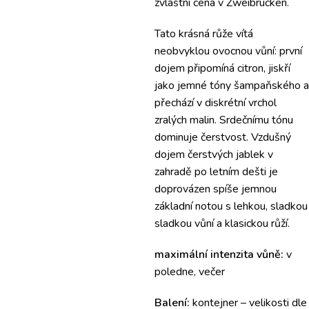
zvláštní cena v Zweibrücken.
Tato krásná růže vítá
neobvyklou ovocnou vůní: první
dojem připomíná citron, jiskří
jako jemné tóny šampaňského a
přechází v diskrétní vrchol
zralých malin. Srdečnímu tónu
dominuje čerstvost. Vzdušný
dojem čerstvých jablek v
zahradě po letním dešti je
doprovázen spíše jemnou
základní notou s lehkou, sladkou
sladkou vůní a klasickou růží.
maximální intenzita vůně:
v
poledne, večer
Balení:
kontejner – velikosti dle