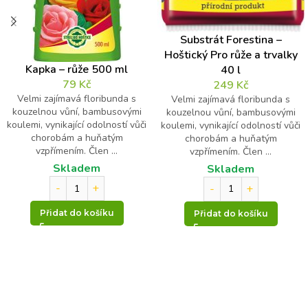
z
Kontrolní otázka
*
k
a
Substrát Forestina –
Hoštický Pro růže a trvalky
15
Kapka – růže 500 ml
40 l
*
79
Kč
249
Kč
10
Velmi zajímavá floribunda s
Velmi zajímavá floribunda s
kouzelnou vůní, bambusovými
kouzelnou vůní, bambusovými
=
koulemi, vynikající odolností vůči
koulemi, vynikající odolností vůči
chorobám a huňatým
chorobám a huňatým
vzpřímením. Člen ...
vzpřímením. Člen ...
Skladem
Skladem
Přidat do košíku
Přidat do košíku
Odeslat