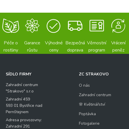
Péče o
Garance
Výhodné
Bezpečná
Věrnostní
Vrácení
rostliny
růstu
ceny
doprava
program
peněz
SÍDLO FIRMY
ZC STRAKOVO
Zahradní centrum
O nás
"Strakovo" s.r.o
Zahradní centrum
Zahradní 459
🌸 Květinářství
593 01 Bystřice nad
Pernštejnem
Poptávka
Adresa provozovny:
Fotogalerie
Zahradní 291