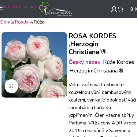
Skip to main content
0
Domů
Rostliny
Růže
ROSA KORDES
‚Herzogin
Christiana’®
Český název:
Růže Kordes
‚Herzogin Christiana’®.
Velmi zajímavá floribunda s
Klikněte pro zvětšení
kouzelnou vůní, bambusovými
koulemi, vynikající odolností vůči
chorobám a huňatým
vzpřímením. Člen vzácné sbírky
Parfuma. Vítěz ceny ADR v roce
2015, cena vůně v Saverne a