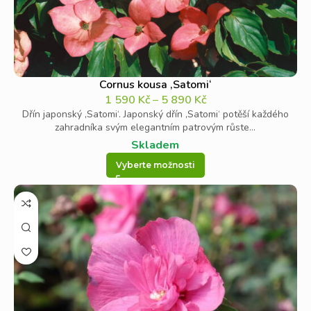
Cornus kousa ‚Satomi‘
1 590
Kč
–
5 890
Kč
Dřín japonský ‚Satomi‘. Japonský dřín ‚Satomi‘ potěší každého
zahradníka svým elegantním patrovým růste...
Skladem
Vyberte možnosti