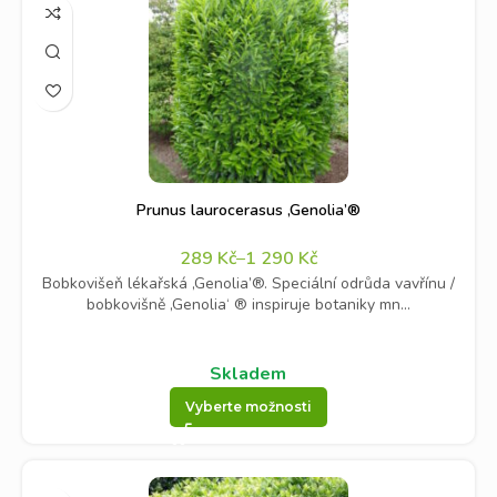
Prunus laurocerasus ‚Genolia’®
289
Kč
–
1 290
Kč
Bobkovišeň lékařská ‚Genolia’®. Speciální odrůda vavřínu /
bobkovišně ‚Genolia‘ ® inspiruje botaniky mn...
Skladem
Vyberte možnosti