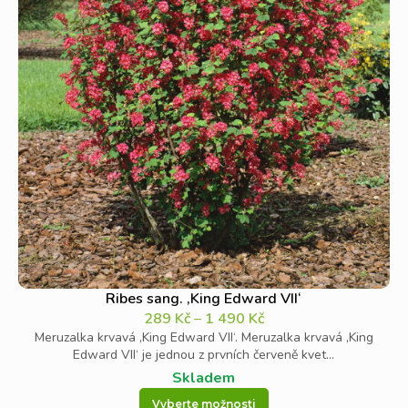
Ribes sang. ‚King Edward VII‘
289
Kč
–
1 490
Kč
Meruzalka krvavá ‚King Edward VII‘. Meruzalka krvavá ‚King
Edward VII‘ je jednou z prvních červeně kvet...
Skladem
Vyberte možnosti