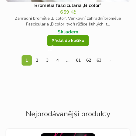
Bromelia fascicularia ‚Bicolor‘
659
Kč
Zahradní bromélie ‚Bicolor‘. Venkovní zahradní bromélie
Fascicularia ‚Bicolor‘ tvoří růžice štíhlých, t...
Skladem
Přidat do košíku
1
2
3
4
…
61
62
63
→
Nejprodávanější produkty