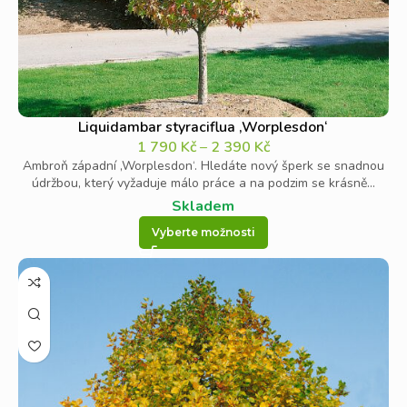
Liquidambar styraciflua ‚Worplesdon‘
1 790
Kč
–
2 390
Kč
Ambroň západní ‚Worplesdon‘. Hledáte nový šperk se snadnou
údržbou, který vyžaduje málo práce a na podzim se krásně...
Skladem
Vyberte možnosti