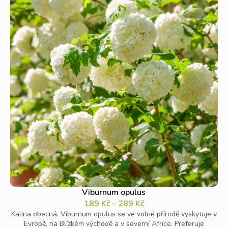
Viburnum opulus
189
Kč
–
289
Kč
Kalina obecná. Viburnum opulus se ve volné přírodě vyskytuje v
Evropě, na Blízkém východě a v severní Africe. Preferuje