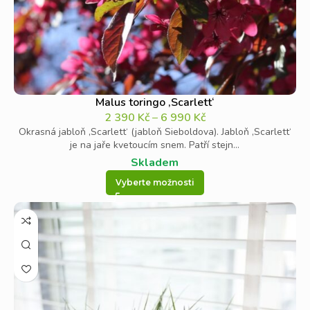
Malus toringo ‚Scarlett‘
2 390
Kč
–
6 990
Kč
Okrasná jabloň ‚Scarlett‘ (jabloň Sieboldova). Jabloň ‚Scarlett‘
je na jaře kvetoucím snem. Patří stejn...
Skladem
Vyberte možnosti