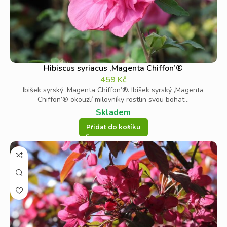
Hibiscus syriacus ‚Magenta Chiffon’®
459
Kč
Ibišek syrský ‚Magenta Chiffon’®. Ibišek syrský ‚Magenta
Chiffon’® okouzlí milovníky rostlin svou bohat...
Skladem
Přidat do košíku