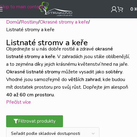
Skip to main content
0
Domů
Rostliny
Okrasné stromy a keře
Listnaté stromy a keře
Listnaté stromy a keře
Objednejte si u nás dobře rostlé a zdravé
okrasné
listnaté stromy a keře
. V zahradách jsou stále oblíbenější,
a to zejména díky jejich krásnému květenství hned na jaře.
Okrasné listnaté stromy
můžete vysadit jako
solitéry
.
Vhodné jsou samozřejmě do
větších zahrad
, kde budou
mít dostatek prostoru pro svůj růst. Dopřejte jim alespoň
40 až 60 cm prostoru
.
Přečíst více
Listnaté keře
Filtrovat produkty
Okrasné keře listnaté
se hodí do každé zahrady.
Vybarvěte si zahradu s kombinacemi listnatých keřů a