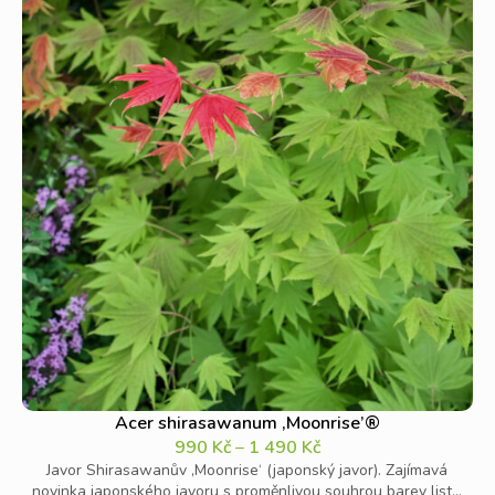
Acer shirasawanum ‚Moonrise’®
990
Kč
–
1 490
Kč
Javor Shirasawanův ‚Moonrise‘ (japonský javor). Zajímavá
novinka japonského javoru s proměnlivou souhrou barev list...