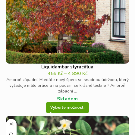
Liquidambar styraciflua
459
Kč
–
4 890
Kč
Ambroň západní. Hledáte nový šperk se snadnou údržbou, který
vyžaduje málo práce a na podzim se krásně leskne ? Ambroň
západní ...
Skladem
Vyberte možnosti