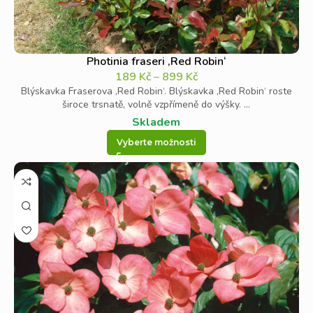
Photinia fraseri ‚Red Robin‘
189
Kč
–
899
Kč
Blýskavka Fraserova ‚Red Robin‘. Blýskavka ‚Red Robin‘ roste
široce trsnatě, volně vzpřímeně do výšky. ...
Skladem
Vyberte možnosti