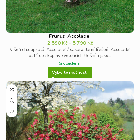
Prunus ‚Accolade‘
2 590
Kč
–
5 790
Kč
Višeň chloupkatá ‚Accolade‘ / sakura. Jarní třešeň ‚Accolade‘
patří do skupiny kvetoucích třešní a jako...
Skladem
Vyberte možnosti