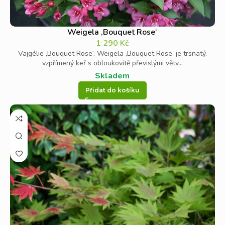
Weigela ‚Bouquet Rose‘
1 290
Kč
Vajgélie ‚Bouquet Rose‘. Weigela ‚Bouquet Rose‘ je trsnatý,
vzpřímený keř s obloukovitě převislými větv...
Skladem
Přidat do košíku