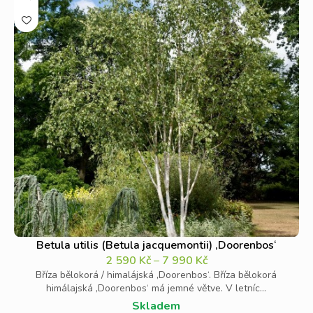
Betula utilis (Betula jacquemontii) ‚Doorenbos‘
2 590
Kč
–
7 990
Kč
Bříza bělokorá / himalájská ‚Doorenbos‘. Bříza bělokorá
himálajská ‚Doorenbos‘ má jemné větve. V letníc...
Skladem