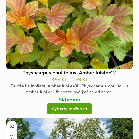
Physocarpus opulifolius ‚Amber Jubilee’®
359
Kč
–
459
Kč
Tavola kalinolistá ‚Amber Jubilee’®. Physocarpus opulifolius
‚Amber Jubilee‘ ® dostal své jméno od samo...
Skladem
Vyberte možnosti