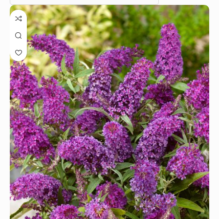
užívejte si
perfektní vzhled zahrady
. Pro správný růst
nezapomínejte pravidelně
přihnojovat
, ať jsou co
nejkrásnější.
Pokud hledáte
nenáročné
a
dekorativní druhy
,
doporučujeme například
Kolkwitzia amabilis 20–30 K15
,
dále také
Kolkwitzia amabilis Pink Cloud
, která zaujme
jemně růžovým květem
, nebo kompaktnější odrůdu
Kolkwitzia amabilis Maradco 20–30 K2,5
.
Jaké okrasné listnaté stromy zvolit?
Velmi záleží na tom, jak
vzrostlé listnaté stromy
do
zahrady hledáte. Oblíbené jsou
rododendrony
, díky
nízkému vzrůstu
od přibližně 70 cm do 100 cm. Nezabírají
příliš místa, jsou proto
vhodné i do menších zahrad
. Větší
už jsou například
hortenzie
, které dorůstají až 150 cm.
Můžete je ale
zastřihávat
.