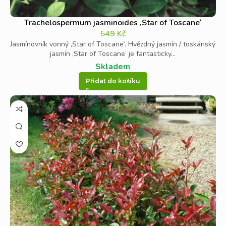
Trachelospermum jasminoides ‚Star of Toscane‘
549
Kč
Jasmínovník vonný ‚Star of Toscane‘. Hvězdný jasmín / toskánský
jasmín ‚Star of Toscane‘ je fantasticky...
Skladem
Přidat do košíku