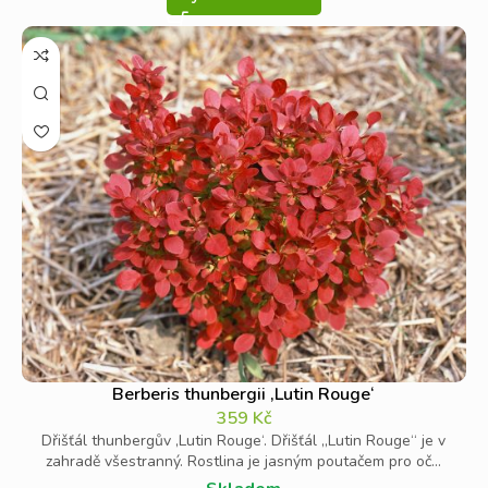
Berberis thunbergii ‚Lutin Rouge‘
359
Kč
Dřišťál thunbergův ‚Lutin Rouge‘. Dřišťál „Lutin Rouge“ je v
zahradě všestranný. Rostlina je jasným poutačem pro oč...