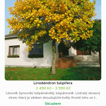
Liriodendron tulipifera
2 490
Kč
–
3 990
Kč
Liliovník (lyriovník) tulipánokvětý, tulipánovník. Listnatý okrasný
strom, který je zdoben okouzlujícími květy. Kromě toho se t...
Skladem