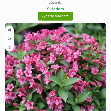
vápenit...
Skladem
Vyberte možnosti