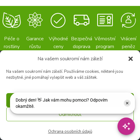
Péče o
Garance
Výhodné
Bezpečná
Věrnostní
Vrácení
rostliny
růstu
ceny
doprava
program
peněz
Na vašem soukromí nám záleží
Na vašem soukromí nám záleží. Používáme cookies, některé jsou
SÍDLO FIRMY
ZC STRAKOVO
nezbytné, jiné pomáhají vylepšit web a váš zážitek.
Zahradní centrum
O nás
"Strakovo" s.r.o
Zahradní centrum
Zahradní 459
Příjmout
🌸 Květinářství
593 01 Bystřice nad
Pernštejnem
Odmítnout
Poptávka
Adresa provozovny:
Fotogalerie
Zahradní 291
Ochrana osobních údajů
593 01 Bystřice nad
Kariéra