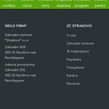
rostliny
růstu
ceny
doprava
program
peněz
SÍDLO FIRMY
ZC STRAKOVO
Zahradní centrum
O nás
"Strakovo" s.r.o
Zahradní centrum
Zahradní 459
🌸 Květinářství
593 01 Bystřice nad
Pernštejnem
Poptávka
Adresa provozovny:
Fotogalerie
Zahradní 291
593 01 Bystřice nad
Kariéra
Pernštejnem
Recenze