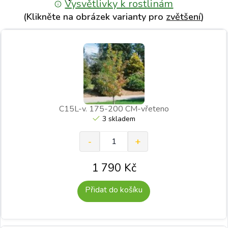
Vysvětlivky k rostlinám
(Klikněte na obrázek varianty pro
zvětšení
)
C15L-v. 175-200 CM-vřeteno
3 skladem
1 790
Kč
Přidat do košíku