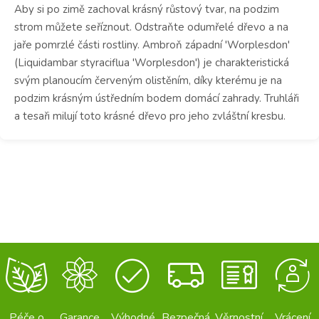
Aby si po zimě zachoval krásný růstový tvar, na podzim
strom můžete seříznout. Odstraňte
odumřelé dřevo a n
a
jaře pomrzlé části rostliny. Ambroň západní
'Worplesdon'
(Liquidambar styraciflua 'Worplesdon') je charakteristická
svým planoucím červeným olistěním, díky kterému je na
podzim krásným ústředním bodem domácí zahrady.
Truhláři
a tesaři milují toto krásné dřevo pro jeho zvláštní kresbu.
Péče o
Garance
Výhodné
Bezpečná
Věrnostní
Vrácení