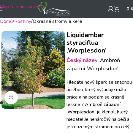
Skip to main content
0
Domů
Rostliny
Okrasné stromy a keře
Liquidambar
styraciflua
‚Worplesdon‘
Český název:
Ambroň
západní ‚Worplesdon‘.
Hledáte nový šperk se snadnou
údržbou, který vyžaduje málo
práce a na podzim se krásně
Klikněte pro zvětšení
leskne ?
Ambroň západní
‚Worplesdon‘
je klenot, který
hledáte!
Je nenáročný na péči a
je kouzelným stromem po celý