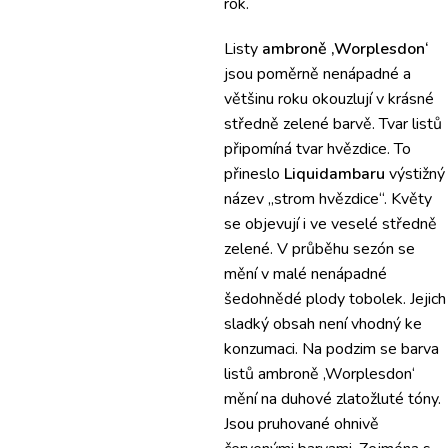
rok.
Listy
ambroně ‚Worplesdon‘
jsou poměrně nenápadné a
většinu roku okouzlují v krásné
středně zelené barvě.
Tvar listů
připomíná tvar hvězdice.
To
přineslo
Liquidambaru
výstižný
název „strom hvězdice“.
Květy
se objevují i ​​ve veselé středně
zelené.
V průběhu sezón se
mění v malé nenápadné
šedohnědé plody tobolek.
Jejich
sladký obsah není vhodný ke
konzumaci.
Na podzim se barva
listů ambroně ‚Worplesdon‘
mění na duhové zlatožluté tóny.
Jsou pruhované ohnivě