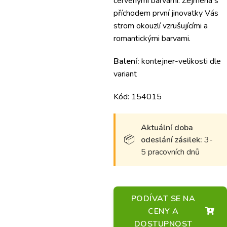
červenými barvami.
Zejména s
příchodem první jinovatky Vás
strom okouzlí vzrušujícími a
romantickými barvami.
Balení:
kontejner-velikosti dle
variant
Kód: 154015
Aktuální doba
odeslání zásilek:
3-
5 pracovních dnů
PODÍVAT SE NA
CENY A
DOSTUPNOST