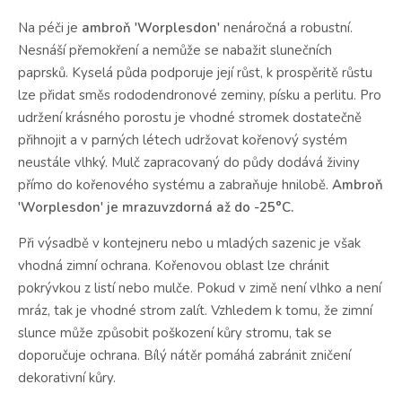
Na péči je
ambroň 'Worplesdon'
nenáročná a robustní.
Nesnáší přemokření a nemůže se nabažit slunečních
paprsků.
Kyselá půda podporuje její růst, k prospěritě růstu
lze přidat směs rododendronové zeminy, písku a perlitu.
Pro
udržení krásného porostu je vhodné stromek dostatečně
přihnojit a v parných létech udržovat kořenový systém
neustále vlhký.
Mulč zapracovaný do půdy dodává živiny
přímo do kořenového systému a zabraňuje hnilobě.
Ambroň
'Worplesdon' je mrazuvzdorná až do -25°C.
Při výsadbě v kontejneru nebo u mladých sazenic je však
vhodná zimní ochrana.
Ko
řenovou oblast lze chránit
pokrývkou z listí nebo mulče.
Pokud v zimě není vlhko a není
mráz, tak je vhodné strom zalít.
Vzhledem k tomu, že zimní
slunce může způsobit poškození kůry stromu, tak se
doporučuje ochrana.
Bílý nátěr pomáhá zabránit zničení
dekorativní kůry.