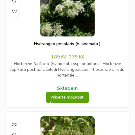
Hydrangea petiolaris (h. anomala )
189
Kč
–
379
Kč
Hortenzie řapíkatá (h.anomala ssp. petiolaris). Hortenzie
řapíkatá pochází z čeledi Hydrangeaceae – hortenzie a rodu
hortenzie....
Skladem
Vyberte možnosti