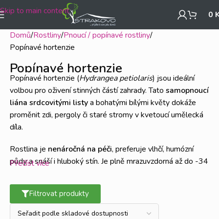
Skip to main content
0
Domů
Rostliny
Pnoucí / popínavé rostliny
Popínavé hortenzie
Popínavé hortenzie
Popínavé hortenzie (
Hydrangea petiolaris
) jsou ideální
volbou pro oživení stinných částí zahrady.
Tato
samopnoucí
liána srdcovitými listy
a bohatými bílými květy dokáže
proměnit zdi, pergoly či staré stromy v kvetoucí umělecká
díla.
Rostlina je
nenáročná na péči
, preferuje vlhčí, humózní
půdy a snáší i hluboký stín.
Je plně mrazuvzdorná až do -34
Přečíst více
°C, což ji činí vhodnou pro většinu klimatických podmínek.
V
prvních letech roste pomaleji, ale s časem dosahuje výšky
Filtrovat produkty
až 12 metrů a šířky 8 metrů
, vytvářejíc hustý zelený
porost.
​