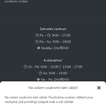
souborů cookie
Zahradní centrum
🕑 Po – Čt: 9:00 – 17:00
🕑 Pá – So: 9:00 – 18:00
🚫 Neděle: ZAVŘENO
Květinářství
🕑 Ut – Pá: 9:00 - 12:00 │ 13:00 - 17:00
🕑 So: 9:00 – 15:00
🚫 Ne - Po: ZAVŘENO
Na vašem soukromí nám záleží
Rychlý kontakt:
Na vašem soukromí nám záleží. Používáme cookies, některé jsou
✉️ e-shop@zcstrakovo.cz
nezbytné, jiné pomáhají vylepšit web a váš zážitek.