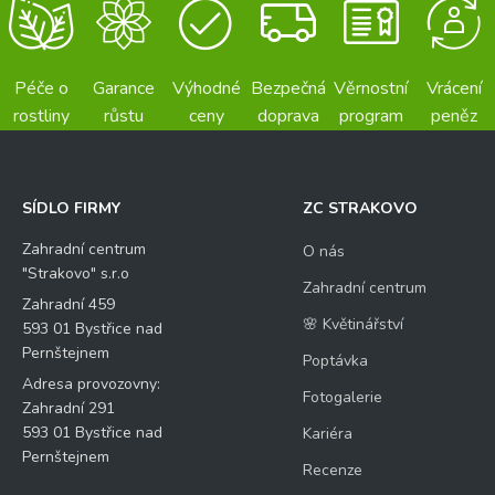
Péče o
Garance
Výhodné
Bezpečná
Věrnostní
Vrácení
rostliny
růstu
ceny
doprava
program
peněz
SÍDLO FIRMY
ZC STRAKOVO
Zahradní centrum
O nás
"Strakovo" s.r.o
Zahradní centrum
Zahradní 459
🌸 Květinářství
593 01 Bystřice nad
Pernštejnem
Poptávka
Adresa provozovny:
Fotogalerie
Zahradní 291
593 01 Bystřice nad
Kariéra
Pernštejnem
Recenze