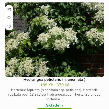
Popínavé hortenzie kvetou od června do srpna, přičemž
jejich květy
přitahují motýly a další opylovače
.
Na podzim
se listy zbarvují do máslově žluté, což přidává další vizuální
zážitek
Hydrangea petiolaris (h. anomala )
189
Kč
–
379
Kč
Hortenzie řapíkatá (h.anomala ssp. petiolaris). Hortenzie
řapíkatá pochází z čeledi Hydrangeaceae – hortenzie a rodu
hortenzie....
Skladem