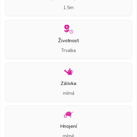
1.5m
Životnost
Trvalka
Zálivka
mírná
Hnojení
mírné