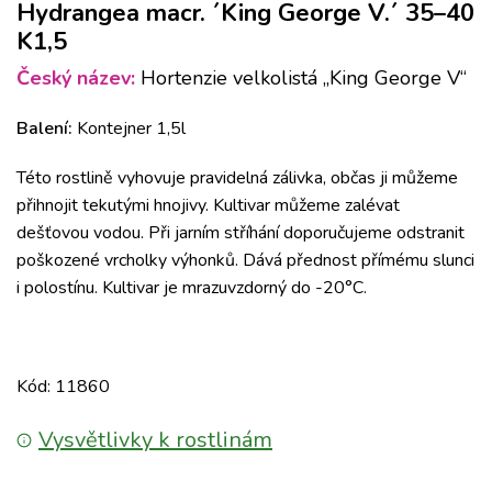
Hydrangea macr. ´King George V.´ 35–40
K1,5
Český název:
Hortenzie velkolistá „King George V“
Balení:
Kontejner 1,5l
Této rostlině vyhovuje pravidelná zálivka, občas ji můžeme
přihnojit tekutými hnojivy. Kultivar můžeme zalévat
dešťovou vodou. Při jarním stříhání doporučujeme odstranit
poškozené vrcholky výhonků. Dává přednost přímému slunci
i polostínu. Kultivar je mrazuvzdorný do -20°C.
Kód: 11860
Vysvětlivky k rostlinám