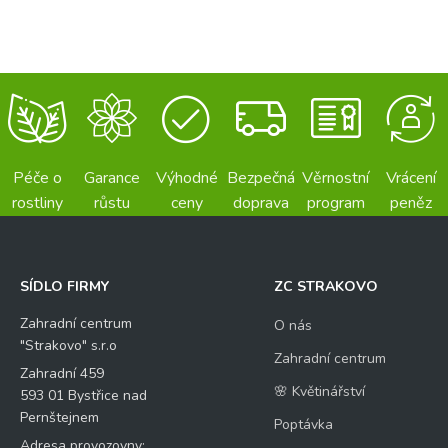
Péče o
Garance
Výhodné
Bezpečná
Věrnostní
Vrácení
rostliny
růstu
ceny
doprava
program
peněz
SÍDLO FIRMY
ZC STRAKOVO
Zahradní centrum
O nás
"Strakovo" s.r.o
Zahradní centrum
Zahradní 459
🌸 Květinářství
593 01 Bystřice nad
Pernštejnem
Poptávka
Adresa provozovny: