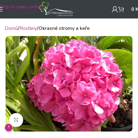
Skip to main content
0
Domů
Rostliny
Okrasné stromy a keře
Klikněte pro zvětšení
?