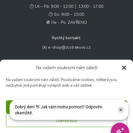
🕑 Ut – Pá: 9:00 - 12:00 │ 13:00 - 17:00
🕑 So: 9:00 – 15:00
🚫 Ne - Po: ZAVŘENO
Rychlý kontakt:
✉️ e-shop@zcstrakovo.cz
Sledujte nás:
Na vašem soukromí nám záleží
Na vašem soukromí nám záleží. Používáme cookies, některé jsou
nezbytné, jiné pomáhají vylepšit web a váš zážitek.
Příjmout
Odmítnout
© 2026 Zahradní centrum "Strakovo" s.r.o. – Všechna práva vyhrazena. |