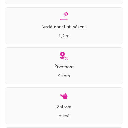
Vzdálenost při sázení
1,2 m
Životnost
Strom
Zálivka
mírná