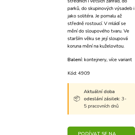
středních i větších zahrad, do
parků, do skupinových výsadeb i
jako solitéra. Je pomalu až
středně rostoucí. V mládí se
mění do sloupového tvaru. Ve
starším věku se její sloupová
koruna mění na kuželovitou.
Balení:
kontejnery
,
více variant
Kód: 4909
Aktuální doba
odeslání zásilek:
3-
5 pracovních dnů
PODÍVAT SE NA