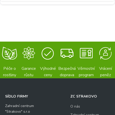
Péče o
Garance
Výhodné
Bezpečná
Věrnostní
Vrácení
rostliny
růstu
ceny
doprava
program
peněz
SÍDLO FIRMY
ZC STRAKOVO
Zahradní centrum
O nás
"Strakovo" s.r.o
Zahradní centrum