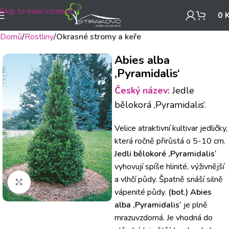
Skip to main content
0
Domů
Rostliny
Okrasné stromy a keře
Abies alba
‚Pyramidalis‘
Český název:
Jedle
bělokorá ‚Pyramidalis‘.
Velice atraktivní kultivar jedličky,
která ročně přirůstá o 5-10 cm.
Jedli bělokoré ‚Pyramidalis‘
vyhovují spíše hlinité, výživnější
a vlhčí půdy. Špatně snáší silně
Klikněte pro zvětšení
vápenité půdy.
(bot.) Abies
alba ‚Pyramidalis‘
je plně
mrazuvzdorná. Je vhodná do