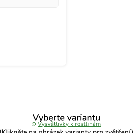
Vyberte variantu
Vysvětlivky k rostlinám
(Klikněte na obrázek varianty pro
zvětšení