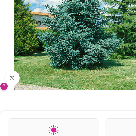
Klikněte pro zvětšení
?