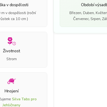
ška v dospělosti
Období výsad
 m v dospělosti (roční
Březen, Duben, Květen
růstek ca 10 cm )
Červenec, Srpen, Září
Životnost
Strom
Hnojení
čujeme
Silva Tabs pro
Jehličnany