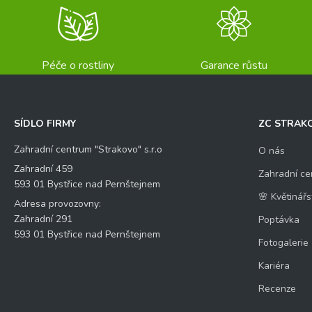
Péče o rostliny
Garance růstu
SÍDLO FIRMY
ZC STRAK
Zahradní centrum "Strakovo" s.r.o
O nás
Zahradní 459
Zahradní ce
593 01 Bystřice nad Pernštejnem
🌸 Květinářs
Adresa provozovny:
Zahradní 291
Poptávka
593 01 Bystřice nad Pernštejnem
Fotogalerie
Kariéra
Recenze