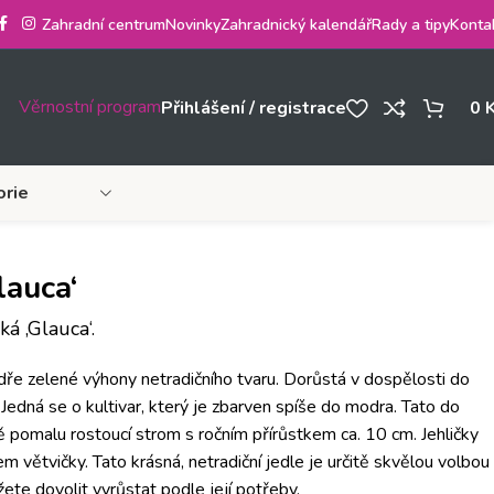
Zahradní centrum
Novinky
Zahradnický kalendář
Rady a tipy
Konta
Věrnostní program
Přihlášení / registrace
0
orie
lauca‘
á ‚Glauca‘.
ře zelené výhony netradičního tvaru. Dorůstá v dospělosti do
Jedná se o kultivar, který je zbarven spíše do modra. Tato do
vě pomalu rostoucí strom s ročním přírůstkem ca. 10 cm. Jehličky
em větvičky. Tato krásná, netradiční jedle je určitě skvělou volbou
ete dovolit vyrůstat podle její potřeby.