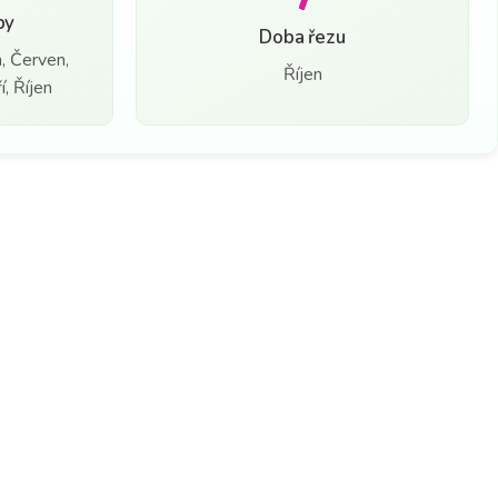
by
Doba řezu
, Červen,
Říjen
, Říjen