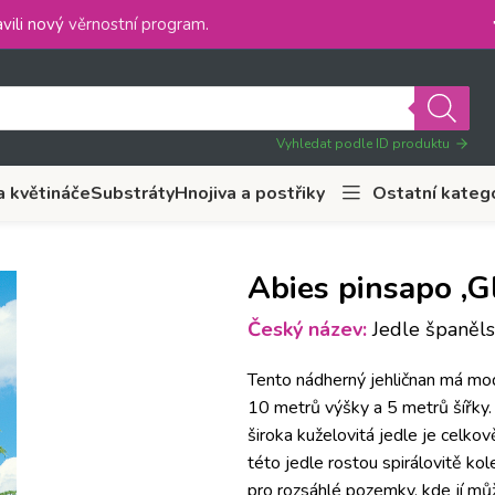
vili nový
věrnostní program
.
Vyhledat podle ID produktu
a květináče
Substráty
Hnojiva a postřiky
Ostatní kateg
Abies pinsapo ‚G
Český název:
Jedle španělsk
Tento nádherný jehličnan má mod
10 metrů výšky a 5 metrů šířky. 
široka kuželovitá jedle je celko
této jedle rostou spirálovitě kol
pro rozsáhlé pozemky, kde jí můž