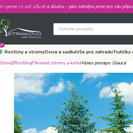
Skip to main content
ěkujeme za vaši přízeň a důvěru – jako odměnu jsme pro vás připra
OP
Rostliny a stromy
Osiva a sadba
Vše pro zahradu
Truhlíky 
Domů
Rostliny
Okrasné stromy a keře
Abies pinsapo ‚Glauca‘