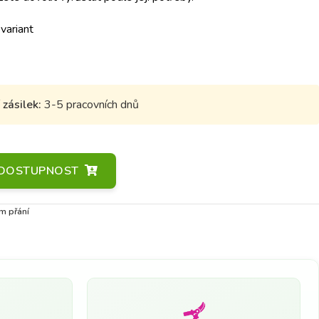
 variant
zásilek:
3-5 pracovních dnů
A DOSTUPNOST
m přání