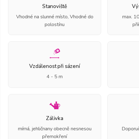
Stanoviště
Vý
Vhodné na slunné místo, Vhodné do
max. 10
polostínu
pří
Vzdálenost při sázení
4 - 5 m
Zálivka
mírná, jehličnany obecně nesnesou
Doporu
přemokření