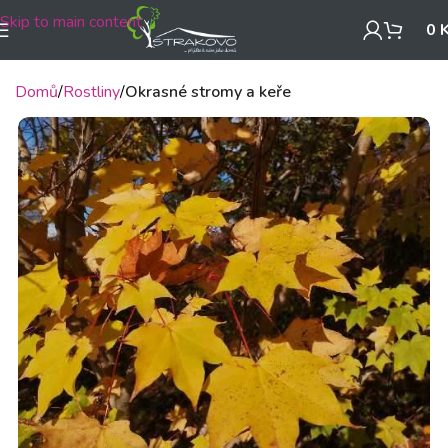
Skip to main content
0
Domů
Rostliny
Okrasné stromy a keře