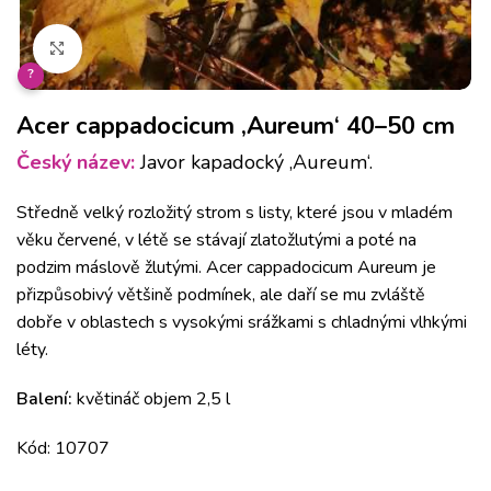
Klikněte pro zvětšení
?
Acer cappadocicum ‚Aureum‘ 40–50 cm
Český název:
Javor kapadocký ‚Aureum‘.
Středně velký rozložitý strom s listy, které jsou v mladém
věku červené, v létě se stávají zlatožlutými a poté na
podzim máslově žlutými.
Acer cappadocicum Aureum je
přizpůsobivý většině podmínek, ale daří se mu zvláště
dobře v oblastech s vysokými srážkami s chladnými vlhkými
léty.
Balení:
květináč objem 2,5 l
Kód: 10707