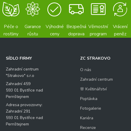
Péče o
Garance
Výhodné
Bezpečná
Věrnostní
Vrácení
rostliny
růstu
ceny
doprava
program
peněz
SÍDLO FIRMY
ZC STRAKOVO
Zahradní centrum
O nás
"Strakovo" s.r.o
Zahradní centrum
Zahradní 459
🌸 Květinářství
593 01 Bystřice nad
Pernštejnem
Poptávka
Adresa provozovny:
Fotogalerie
Zahradní 291
593 01 Bystřice nad
Kariéra
Pernštejnem
Recenze