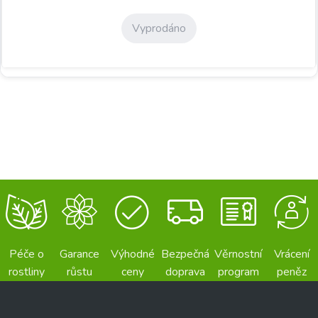
Vyprodáno
Péče o
Garance
Výhodné
Bezpečná
Věrnostní
Vrácení
rostliny
růstu
ceny
doprava
program
peněz