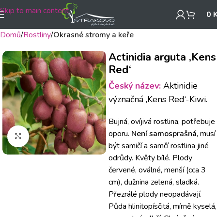
Skip to main content
0
Domů
Rostliny
Okrasné stromy a keře
Actinidia arguta ‚Kens
Red‘
Český název:
Aktinidie
význačná ‚Kens Red‘-Kiwi.
Bujná, ovíjivá rostlina, potřebuje
oporu.
Není samosprašná
, musí
Klikněte pro zvětšení
být samičí a samčí rostlina jiné
odrůdy. Květy bílé. Plody
červené, oválné, menší (cca 3
cm), dužnina zelená, sladká.
Přezrálé plody neopadávají.
Půda hlinitopísčitá, mírně kyselá,