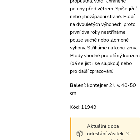
propustná, vlhčí. Chráněné
polohy před větrem. Spíše jižní
nebo jihozápadní straně. Plodí
na dvouletých výhonech, proto
první dva roky nestříháme,
pouze suché nebo zlomené
výhony. Stříháme na konci zimy.
Plody vhodné pro přímý konzum
(dá se jíst i se slupkou) nebo
pro další zpracování.
Balení:
kontejner 2 l, v. 40-50
cm
Kód: 11949
Aktuální doba
odeslání zásilek:
3-