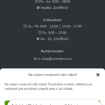
🕑 Pá – So: 9:00 – 18:00
🚫 Neděle: ZAVŘENO
Květinářství
🕑 Ut – Pá: 9:00 - 12:00 │ 13:00 - 17:00
🕑 So: 9:00 – 15:00
🚫 Ne - Po: ZAVŘENO
Rychlý kontakt:
✉️ e-shop@zcstrakovo.cz
Sledujte nás:
Na vašem soukromí nám záleží
Na vašem soukromí nám záleží. Používáme cookies, některé jsou
nezbytné, jiné pomáhají vylepšit web a váš zážitek.