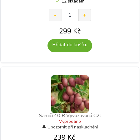
12 skladem
299
Kč
Přidat do košíku
Samičí 40 R Vyvazovaná C2l
Vyprodáno
239
Kč