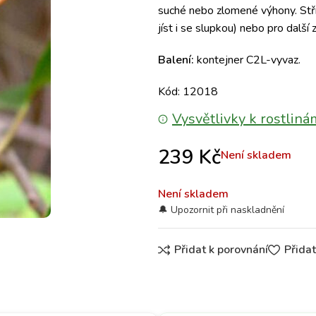
suché nebo zlomené výhony. Stř
jíst i se slupkou) nebo pro další 
Balení:
kontejner C2L-vyvaz.
Kód: 12018
Vysvětlivky k rostliná
239
Kč
Není skladem
Není skladem
Přidat k porovnání
Přida