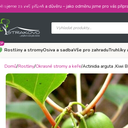
Skip to main content
ěkujeme za vaši přízeň a důvěru – jako odměnu jsme pro vás připra
OP
Rostliny a stromy
Osiva a sadba
Vše pro zahradu
Truhlíky 
Domů
Rostliny
Okrasné stromy a keře
Actinidia arguta ‚Kiwi