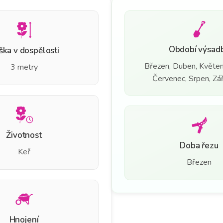
Období výsad
ška v dospělosti
Březen, Duben, Květen
3 metry
Červenec, Srpen, Září
Životnost
Doba řezu
Keř
Březen
Hnojení