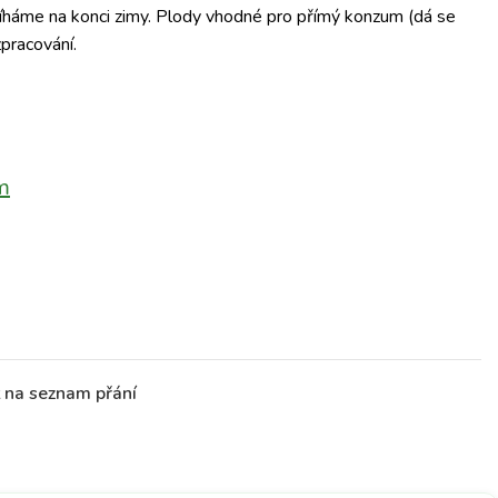
íháme na konci zimy. Plody vhodné pro přímý konzum (dá se
zpracování.
m
t na seznam přání