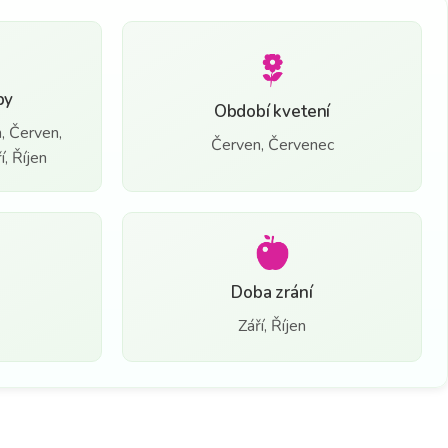
by
Období kvetení
, Červen,
Červen, Červenec
, Říjen
Doba zrání
Září, Říjen