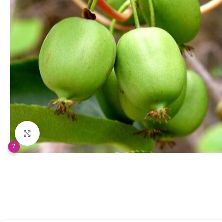
Klikněte pro zvětšení
?