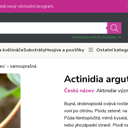
vili nový
věrnostní program
.
Vyhledat podle ID produktu
a květináče
Substráty
Hnojiva a postřiky
Ostatní kateg
 Bes‘ – samosprašná
Actinidia argu
Český název:
Aktinidie význ
Bujná, drobnoplodá ovíjivá rostl
voní po citrónu. Plody zelené, na
Půda hlinitopísčitá, mírně kyselá
nebo jihozápadní straně. Plodí n