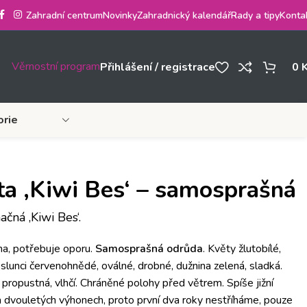
Zahradní centrum
Novinky
Zahradnický kalendář
Rady a tipy
Konta
Věrnostní program
Přihlášení / registrace
0
orie
ta ‚Kiwi Bes‘ – samosprašná
ačná ‚Kiwi Bes‘.
ina, potřebuje oporu.
Samosprašná odrůda
. Květy žlutobílé,
 slunci červenohnědé, oválné, drobné, dužnina zelená, sladká.
, propustná, vlhčí. Chráněné polohy před větrem. Spíše jižní
a dvouletých výhonech, proto první dva roky nestříháme, pouze