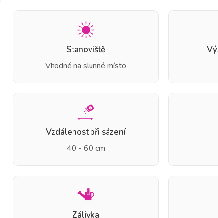
Stanoviště
Vý
Vhodné na slunné místo
Vzdálenost při sázení
40 - 60 cm
Zálivka