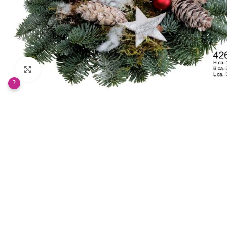
Klikněte pro zvětšení
?