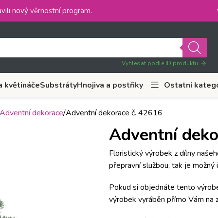
vili nový
věrnostní program
.
Vyhledat podle ID produktu
a květináče
Substráty
Hnojiva a postřiky
Ostatní kateg
Adventní dekorace
Adventní dekorace č. 42616
Adventní deko
Floristický výrobek z dílny naše
přepravní službou, tak je možný 
Pokud si objednáte tento výrobe
výrobek vyráběn přímo Vám na z