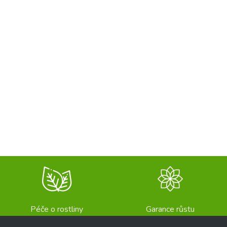
Péče o rostliny
Garance růstu