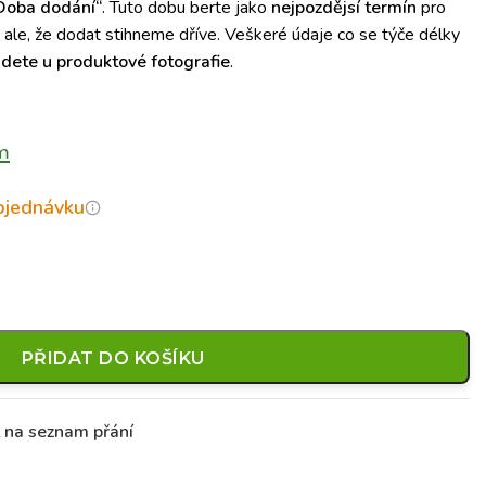
Doba dodání“
. Tuto dobu berte jako
nejpozdějsí termín
pro
le, že dodat stihneme dříve. Veškeré údaje co se týče délky
jdete u produktové fotografie
.
m
objednávku
PŘIDAT DO KOŠÍKU
t na seznam přání