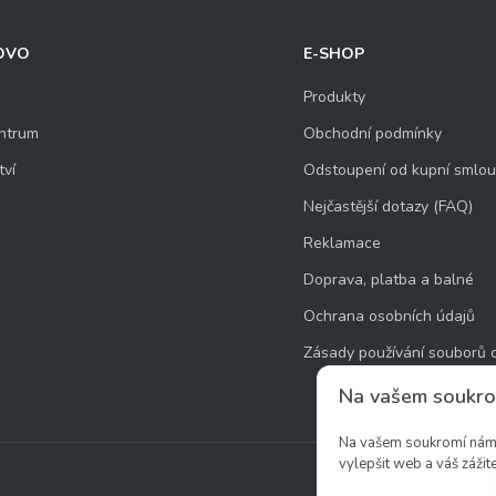
OVO
E-SHOP
Produkty
ntrum
Obchodní podmínky
tví
Odstoupení od kupní smlo
Nejčastější dotazy (FAQ)
Reklamace
Doprava, platba a balné
Ochrana osobních údajů
Zásady používání souborů 
Na vašem soukro
Na vašem soukromí nám z
vylepšit web a váš zážite