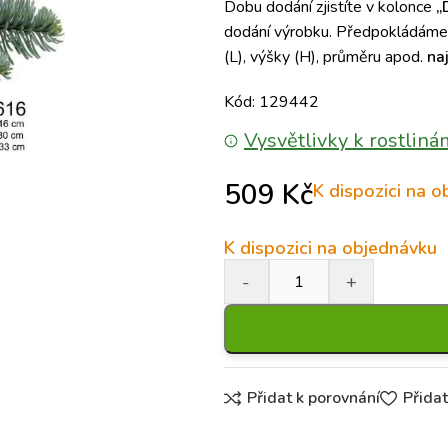
Dobu dodání zjistíte v kolonce
„
dodání výrobku. Předpokládáme a
(L), výšky (H), průměru apod.
na
Kód: 129442
Vysvětlivky k rostliná
509
Kč
K dispozici na 
K dispozici na objednávku
Přidat k porovnání
Přida