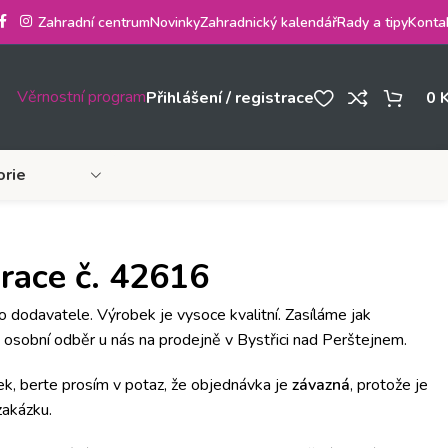
Zahradní centrum
Novinky
Zahradnický kalendář
Rady a tipy
Konta
Věrnostní program
Přihlášení / registrace
0
orie
race č. 42616
ho dodavatele. Výrobek je vysoce kvalitní. Zasíláme jak
i osobní odběr u nás na prodejně v Bystřici nad Perštejnem.
k, berte prosím v potaz, že objednávka je
závazná
, protože je
akázku.