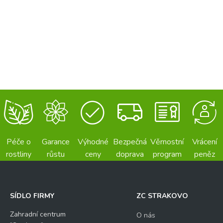
Péče o
Garance
Výhodné
Bezpečná
Věrnostní
Vrácení
rostliny
růstu
ceny
doprava
program
peněz
SÍDLO FIRMY
ZC STRAKOVO
Zahradní centrum
O nás