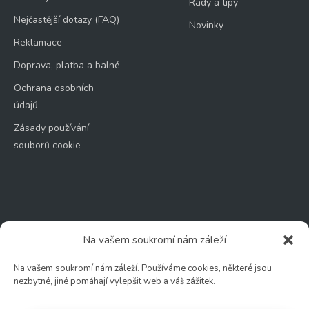
Rady a tipy
Nejčastější dotazy (FAQ)
Novinky
Reklamace
Doprava, platba a balné
Ochrana osobních
údajů
Zásady používání
souborů cookie
Zahradní centrum
Na vašem soukromí nám záleží
🕑 Po – Čt: 9:00 – 17:00
🕑 Pá – So: 9:00 – 18:00
Na vašem soukromí nám záleží. Používáme cookies, některé jsou
nezbytné, jiné pomáhají vylepšit web a váš zážitek.
🚫 Neděle: ZAVŘENO