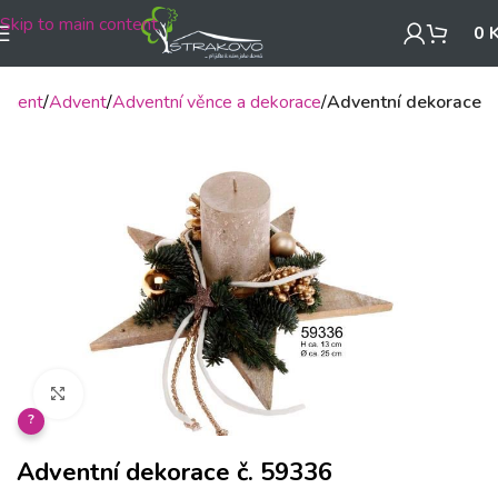
Skip to main content
0
timent
Advent
Adventní věnce a dekorace
Adventní dekorace
Klikněte pro zvětšení
?
Adventní dekorace č. 59336