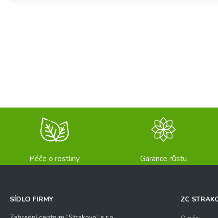
Péče o rostliny
Garance růstu
SÍDLO FIRMY
ZC STRAK
Zahradní centrum "Strakovo" s.r.o