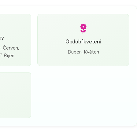
by
Období kvetení
, Červen,
Duben, Květen
, Říjen