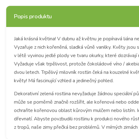
Popis produktu
Jaká krásná květina! V dubnu až květnu je popínavá liána n
Vyzařuje z nich kořeněná, sladká vůně vanilky. Květy jsou
v létě vyvinou jedlé plody ve tvaru okurky, které dozráva
Vyžaduje však trpělivost, protože čokoládové víno / akebia
dvou letech. Trpělivý milovník rostlin čeká na kouzelné kvě
květy! Má fascinující vzhled a jedinečný pohled.
Dekorativní zelená rostlina nevyžaduje žádnou speciální pů
může se poměrně značně rozšířit, ale kořenová nebo odden
ochraňte kořenovou oblast kůrovým mulčem nebo listím. Id
dřevnatí. Abyste povzbudili rostlinu k produkci nového růs
z tropů, naše zimy přečká bez problémů. V mírných zimách j