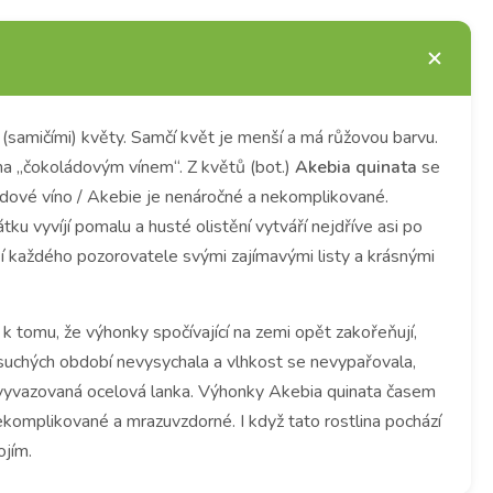
 (samičími) květy. Samčí květ je menší a má růžovou barvu.
ána „čokoládovým vínem“. Z květů (bot.)
Akebia quinata
se
ládové víno / Akebie je nenáročné a nekomplikované.
u vyvíjí pomalu a husté olistění vytváří nejdříve asi po
těší každého pozorovatele svými zajímavými listy a krásnými
 k tomu, že výhonky spočívající na zemi opět zakořeňují,
suchých období nevysychala a vlhkost se nevypařovala,
o vyvazovaná ocelová lanka. Výhonky Akebia quinata časem
nekomplikované a mrazuvzdorné. I když tato rostlina pochází
ojím.