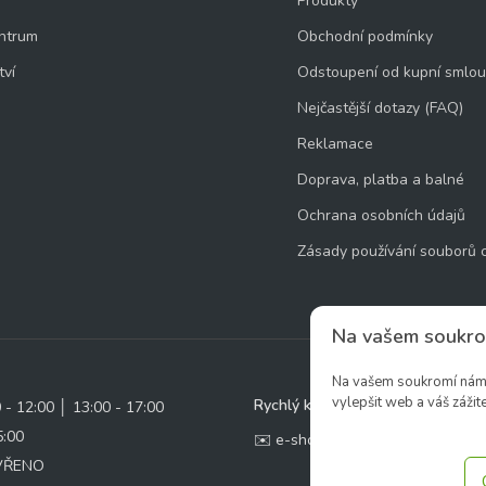
Produkty
ntrum
Obchodní podmínky
tví
Odstoupení od kupní smlo
Nejčastější dotazy (FAQ)
Reklamace
Doprava, platba a balné
Ochrana osobních údajů
Zásady používání souborů 
Na vašem soukro
Na vašem soukromí nám z
vylepšit web a váš zážite
Rychlý kontakt:
0 - 12:00 │ 13:00 - 17:00
5:00
✉️ e-shop@zcstrakovo.cz
AVŘENO