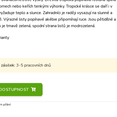
omech nebo keřích tenkými výhonky. Tropické krásce se daří i v
yžaduje teplo a slunce. Zahradníci je raději vysazují na slunné a
 Výrazné listy popínavé akébie připomínají ruce. Jsou pětidílné a
tů je tmavě zelená, spodní strana listů je modrozelená.
rianty
zásilek:
3-5 pracovních dnů
A DOSTUPNOST
m přání