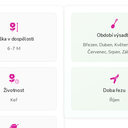
Období výsad
ška v dospělosti
Březen, Duben, Květen
6-7 M
Červenec, Srpen, Září
Životnost
Doba řezu
Keř
Říjen