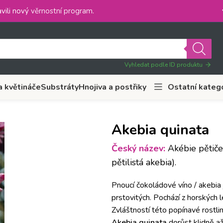
vili nový
věrnostní program
.
Vyhledat podle ID produktu
a květináče
Substráty
Hnojiva a postřiky
Ostatní kateg
Akebia quinata
Český název:
Akébie pětičet
pětilistá akebia).
Pnoucí čokoládové víno / akebia j
prstovitých. Pochází z horských l
Zvláštností této popínavé rostli
Akebia quinata
dorůst klidně až