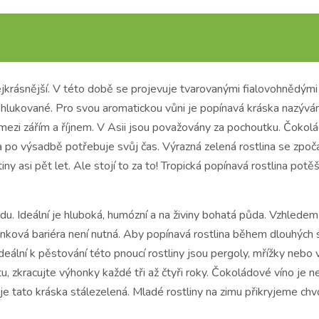
ejkrásnější. V této době se projevuje tvarovanými fialovohnědými
 shlukované. Pro svou aromatickou vůni je popínavá kráska nazýv
jí mezi zářím a říjnem. V Asii jsou považovány za pochoutku. Čoko
 po výsadbě potřebuje svůj čas. Výrazná zelená rostlina se zpočátk
tiny asi pět let. Ale stojí to za to! Tropická popínavá rostlina po
du. Ideální je hluboká, humózní a na živiny bohatá půda. Vzhledem
ková bariéra není nutná. Aby popínavá rostlina během dlouhých 
eální k pěstování této pnoucí rostliny jsou pergoly, mřížky neb
tu, zkracujte výhonky každé tři až čtyři roky. Čokoládové víno je 
e tato kráska stálezelená. Mladé rostliny na zimu přikryjeme chv