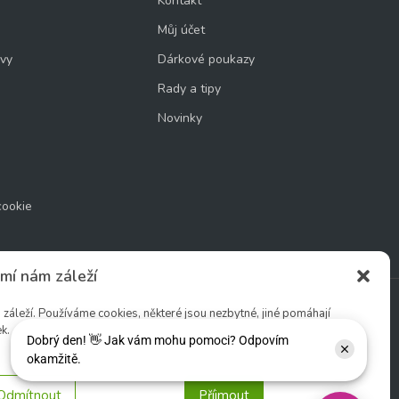
Kontakt
Můj účet
uvy
Dárkové poukazy
Rady a tipy
Novinky
cookie
mí nám záleží
áleží. Používáme cookies, některé jsou nezbytné, jiné pomáhají
k.
Sledujte nás:
Odmítnout
Příjmout