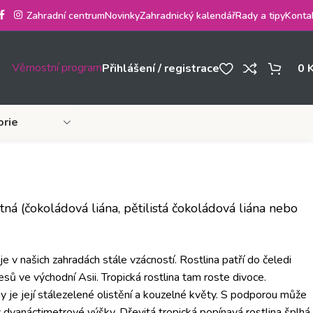
Zahradní centrum
Novinky
Zahradnický kalendář
Rady a tipy
Konta
Věrnostní program
Přihlášení / registrace
0
orie
ná (čokoládová liána, pětilistá čokoládová liána nebo
e v našich zahradách stále vzácností. Rostlina patří do čeledi
esů ve východní Asii. Tropická rostlina tam roste divoce.
ny je její stálezelené olistění a kouzelné květy. S podporou může
 dvanáctimetrové výšky. Dřevitá tropická popínavá rostlina šplhá