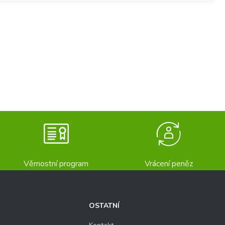
Věrnostní program
Vrácení peněz
OSTATNÍ