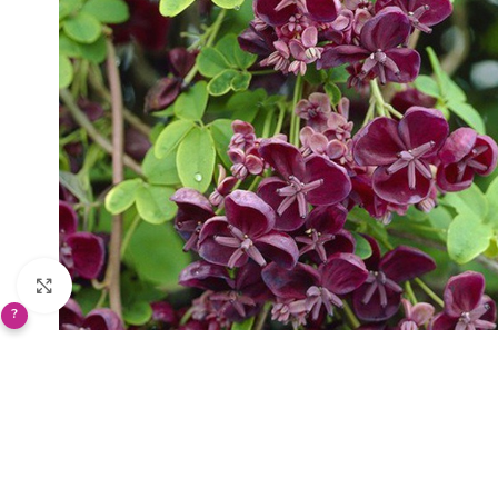
Klikněte pro zvětšení
?