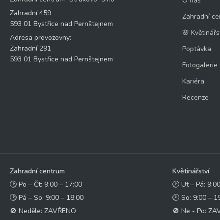
O nás
Zahradní 459
Zahradní ce
593 01 Bystřice nad Pernštejnem
🌸 Květinářs
Adresa provozovny:
Zahradní 291
Poptávka
593 01 Bystřice nad Pernštejnem
Fotogalerie
Kariéra
Recenze
Zahradní centrum
Květinářství
🕑 Po – Čt: 9:00 – 17:00
🕑 Ut – Pá: 9:0
🕑 Pá – So: 9:00 – 18:00
🕑 So: 9:00 – 1
🚫 Neděle: ZAVŘENO
🚫 Ne - Po: Z