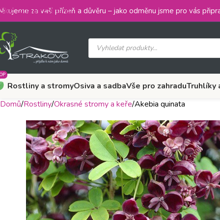
Skip to main content
ěkujeme za vaši přízeň a důvěru – jako odměnu jsme pro vás připra
OP
Rostliny a stromy
Osiva a sadba
Vše pro zahradu
Truhlíky 
Domů
Rostliny
Okrasné stromy a keře
Akebia quinata