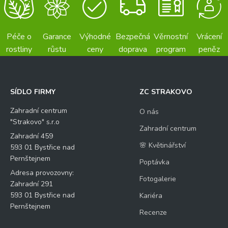
Péče o
Garance
Výhodné
Bezpečná
Věrnostní
Vrácení
rostliny
růstu
ceny
doprava
program
peněz
SÍDLO FIRMY
ZC STRAKOVO
Zahradní centrum
O nás
"Strakovo" s.r.o
Zahradní centrum
Zahradní 459
🌸 Květinářství
593 01 Bystřice nad
Pernštejnem
Poptávka
Adresa provozovny:
Fotogalerie
Zahradní 291
593 01 Bystřice nad
Kariéra
Pernštejnem
Recenze