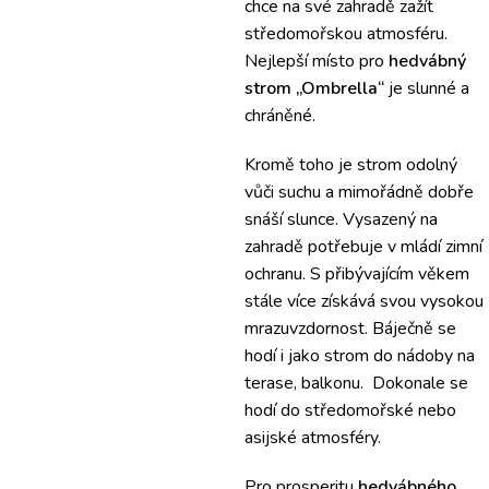
chce na své zahradě zažít
středomořskou atmosféru.
Nejlepší místo pro
hedvábný
strom
„Ombrella“
je slunné a
chráněné.
Kromě toho je strom odolný
vůči suchu a mimořádně dobře
snáší slunce. Vysazený na
zahradě potřebuje v mládí zimní
ochranu. S přibývajícím věkem
stále více získává svou vysokou
mrazuvzdornost. Báječně se
hodí i jako strom do nádoby na
terase, balkonu. Dokonale se
hodí do středomořské nebo
asijské atmosféry.
Pro prosperitu
hedvábného