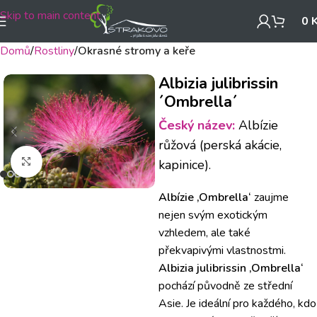
Skip to main content
0
Domů
Rostliny
Okrasné stromy a keře
Albizia julibrissin
´Ombrella´
Český název:
Albízie
růžová (perská akácie,
Klikněte pro zvětšení
kapinice).
Albízie ‚Ombrella‘
zaujme
nejen svým exotickým
vzhledem, ale také
překvapivými vlastnostmi.
Albizia julibrissin ‚Ombrella‘
pochází původně ze střední
Asie. Je ideální pro každého, kdo