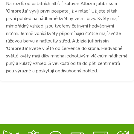
Na rozdíl od ostatních albízií, kultivar
Albizia julibrissin
'Ombrella'
vyvíjí první poupata již v mládí. Užijete si tak
první pohled na nádherné květiny velmi brzy. Květy mají
mimořádný vzhled, jsou tvořeny četnými hedvábnými
nitěmi. Jemně vonící květy připomínající štětce mají světle
růžovou barvu a nažloutlý střed.
Albizia julibrissin
'Ombrella'
kvete v létě od července do srpna. Hedvábné,
světlé květy mají díky mnoha jednotlivým vláknům nádherně
plný a kulatý vzhled. S velikostí od tří do pěti centimetrů
jsou výrazné a poskytují obdivuhodný pohled.