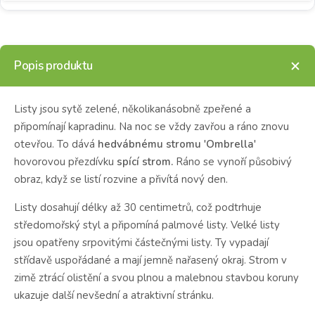
Popis produktu
Listy jsou sytě zelené, několikanásobně zpeřené a
připomínají kapradinu. Na noc se vždy zavřou a ráno znovu
otevřou. To dává
hedvábnému stromu 'Ombrella'
hovorovou přezdívku
spící strom.
Ráno se vynoří působivý
obraz, když se listí rozvine a přivítá nový den.
Listy dosahují délky až 30 centimetrů, což podtrhuje
středomořský styl a připomíná palmové listy. Velké listy
jsou opatřeny srpovitými částečnými listy. Ty vypadají
střídavě uspořádané a mají jemně nařasený okraj. Strom v
zimě ztrácí olistění a svou plnou a malebnou stavbou koruny
ukazuje další nevšední a atraktivní stránku.