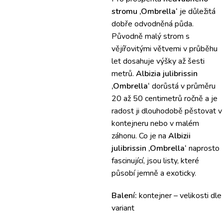
stromu ‚Ombrella‘
je důležitá
dobře odvodněná půda.
Původně malý strom s
vějířovitými větvemi v průběhu
let dosahuje výšky až šesti
metrů.
Albizia julibrissin
‚Ombrella‘
dorůstá v průměru
20 až 50 centimetrů ročně a je
radost ji dlouhodobě pěstovat v
kontejneru nebo v malém
záhonu. Co je na
Albizii
julibrissin ‚Ombrella‘
naprosto
fascinující, jsou listy, které
působí jemně a exoticky.
Balení:
kontejner – velikosti dle
variant