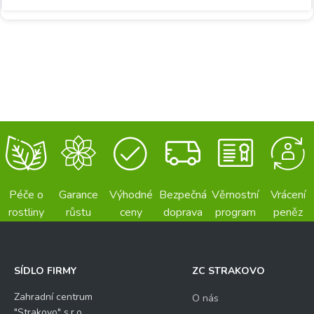
Péče o
Garance
Výhodné
Bezpečná
Věrnostní
Vrácení
rostliny
růstu
ceny
doprava
program
peněz
SÍDLO FIRMY
ZC STRAKOVO
Zahradní centrum
O nás
"Strakovo" s.r.o