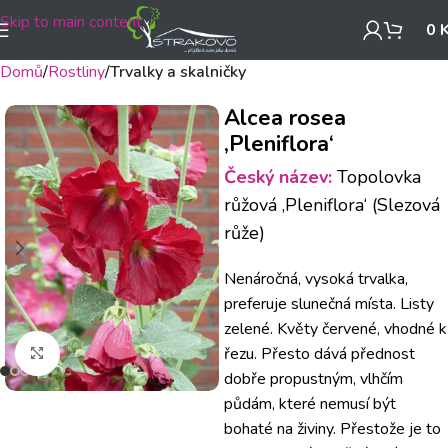
Skip to main content
0
Domů
Rostliny
Trvalky a skalničky
Alcea rosea
‚Pleniflora‘
Český název:
Topolovka
růžová ‚Pleniflora‘ (Slezová
růže)
Nenáročná, vysoká trvalka,
preferuje slunečná místa. Listy
zelené. Květy červené, vhodné k
řezu. Přesto dává přednost
Klikněte pro zvětšení
dobře propustným, vlhčím
půdám, které nemusí být
bohaté na živiny. Přestože je to