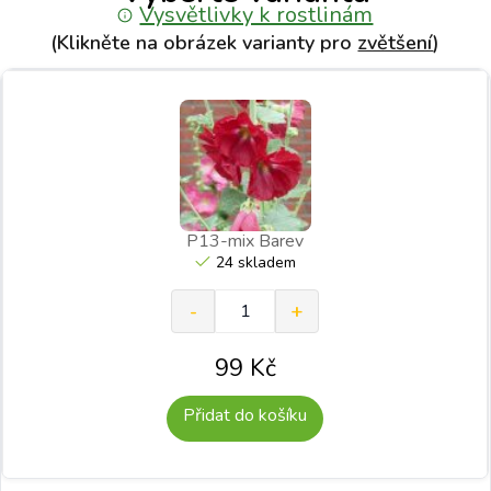
Vysvětlivky k rostlinám
(Klikněte na obrázek varianty pro
zvětšení
)
P13-mix Barev
24 skladem
99
Kč
Přidat do košíku