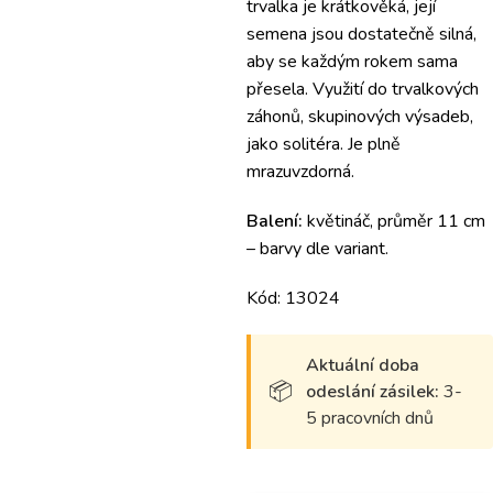
trvalka je krátkověká, její
semena jsou dostatečně silná,
aby se každým rokem sama
přesela. Využití do trvalkových
záhonů, skupinových výsadeb,
jako solitéra. Je plně
mrazuvzdorná.
Balení:
květináč, průměr 11 cm
– barvy dle variant.
Kód: 13024
Aktuální doba
odeslání zásilek:
3-
5 pracovních dnů