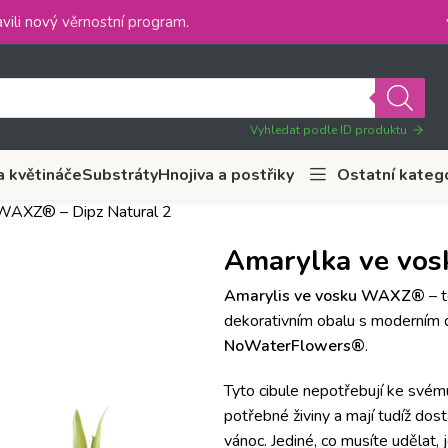
vili nový
věrnostní program
.
Vyhledat podle ID produktu
a květináče
Substráty
Hnojiva a postřiky
Ostatní kateg
WAXZ® – Dipz Natural 2
Amarylka ve vos
Amarylis ve vosku WAXZ®
– t
dekorativním obalu s moderním
NoWaterFlowers®
.
Tyto cibule nepotřebují ke svém
potřebné živiny a
mají tudíž dos
vánoc.
Jediné
, co musíte udělat, 