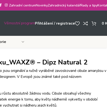
Zahradní centrum
Novinky
Zahradnický kalendář
Rady a tipy
Konta
Věrnostní program
Přihlášení / registrace
0
orie
ku_WAXZ® – Dipz Natural 2
o jsou originální a ručně vyráběné zavoskované cibule amarylisu v
 designem. V Evropě jsou známé také pod názvem
u růstu absolutně žádnou vodu.
Cibule obsahují všechny
tatek energie k tomu, aby květy nádherně vykvetly v období
je vychutnat si nádheru jejich květů.