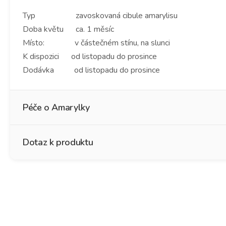
Typ zavoskovaná cibule amarylisu
Doba květu ca. 1 měsíc
Místo: v částečném stínu, na slunci
K dispozici od listopadu do prosince
Dodávka od listopadu do prosince
Péče o Amarylky
Dotaz k produktu
No Water Flowers®
Jméno
*