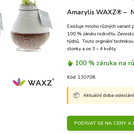
Amarylis WAXZ
® –
N
Existuje mnoho různých variant
100 % záruku rozkvětu.
Zavoskov
týdnů.
Touto orginální techniko
stonky a se 3 – 4 květy.
100 % záruka na rů
Kód: 130708
Aktuální doba odeslání 
PODÍVAT SE NA CENY 