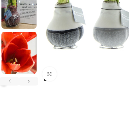
Klikněte pro zvětšení
?