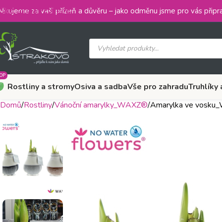
Skip to main content
ěkujeme za vaši přízeň a důvěru – jako odměnu jsme pro vás připra
OP
Rostliny a stromy
Osiva a sadba
Vše pro zahradu
Truhlíky 
Domů
Rostliny
Vánoční amarylky_WAXZ®
Amarylka ve vosku_