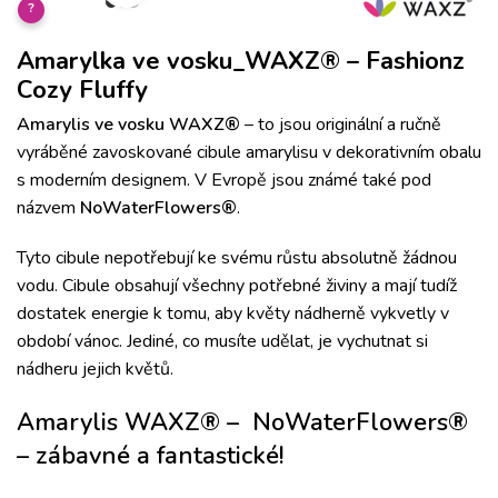
?
Amarylka ve vosku_WAXZ® – Fashionz
Cozy Fluffy
Amarylis ve vosku WAXZ®
– to jsou originální a ručně
vyráběné zavoskované cibule amarylisu v dekorativním obalu
s moderním designem. V Evropě jsou známé také pod
názvem
NoWaterFlowers®
.
Tyto cibule nepotřebují ke svému růstu absolutně žádnou
vodu.
Cibule obsahují všechny potřebné živiny a
mají tudíž
dostatek energie k tomu, aby květy nádherně vykvetly v
období vánoc.
Jediné
, co musíte udělat, je vychutnat si
nádheru jejich květů.
Amarylis WAXZ
® –
NoWaterFlowers®
– zábavné a fantastické!