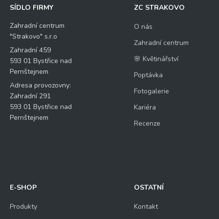
a
SÍDLO FIRMY
ZC STRAKOVO
z
*
Zahradní centrum
O nás
"Strakovo" s.r.o
Zahradní centrum
Zahradní 459
🌸 Květinářství
Kontrolní otázka
*
593 01 Bystřice nad
Pernštejnem
Poptávka
Adresa provozovny:
Fotogalerie
3
Zahradní 291
+
593 01 Bystřice nad
Kariéra
Pernštejnem
10
Recenze
=
E-SHOP
OSTATNÍ
Odeslat
Produkty
Kontakt