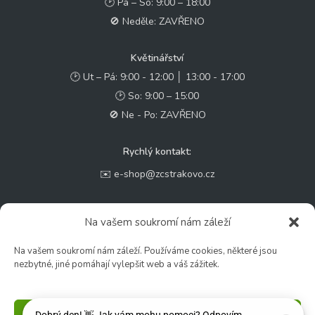
🕑 Pá – So: 9:00 – 18:00
🚫 Neděle: ZAVŘENO
Květinářství
🕑 Ut – Pá: 9:00 - 12:00 │ 13:00 - 17:00
🕑 So: 9:00 – 15:00
🚫 Ne - Po: ZAVŘENO
Rychlý kontakt:
✉️ e-shop@zcstrakovo.cz
Sledujte nás:
Na vašem soukromí nám záleží
Na vašem soukromí nám záleží. Používáme cookies, některé jsou
nezbytné, jiné pomáhají vylepšit web a váš zážitek.