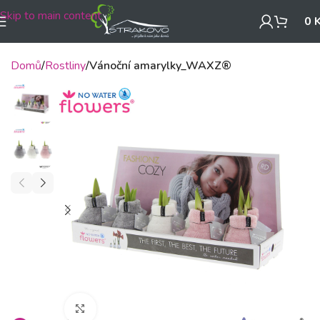
Skip to main content
0
Domů
Rostliny
Vánoční amarylky_WAXZ®
Klikněte pro zvětšení