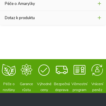
Péče o Amarylky
Dotaz k produktu
No Water Flowers®
Jméno
*
Křestní jméno
Příjmení
E-mail
*
E
-
m
a
Péče o
Garance
Výhodné
Bezpečná
Věrnostní
Vrácení
i
rostliny
růstu
ceny
doprava
program
peněz
l
Váš dotaz
*
d
o
t