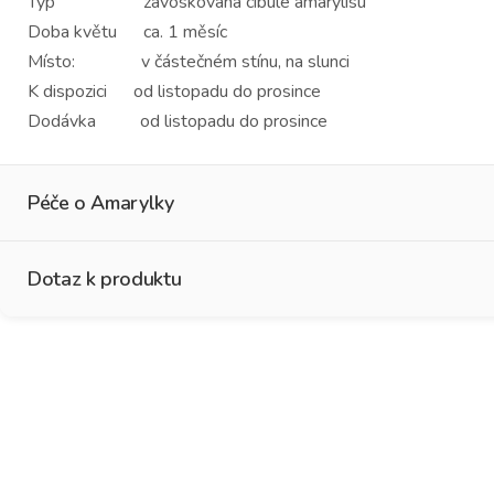
Typ zavoskovaná cibule amarylisu
Doba květu ca. 1 měsíc
Místo: v částečném stínu, na slunci
K dispozici od listopadu do prosince
Dodávka od listopadu do prosince
Péče o Amarylky
Dotaz k produktu
No Water Flowers®
Jméno
*
Křestní jméno
Příj