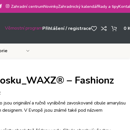
Zahradní centrum
Novinky
Zahradnický kalendář
Rady a tipy
Konta
Věrnostní program
Přihlášení / registrace
0
orie
vosku_WAXZ® – Fashionz
e
o jsou originální a ručně vyráběné zavoskované cibule amarylisu
ím designem. V Evropě jsou známé také pod názvem