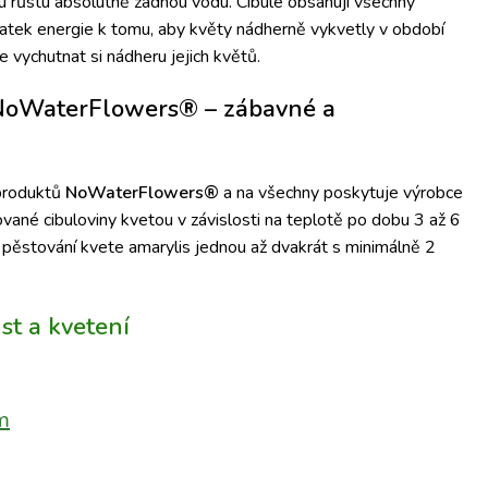
u růstu absolutně žádnou vodu.
Cibule obsahují všechny
tatek energie k tomu, aby květy nádherně vykvetly v období
je vychutnat si nádheru jejich květů.
oWaterFlowers® – zábavné a
 produktů
NoWaterFlowers®
a na všechny poskytuje výrobce
ané cibuloviny kvetou v závislosti na teplotě po dobu
3 až 6
u pěstování kvete amarylis
jednou až dvakrát s minimálně 2
st a kvetení
m