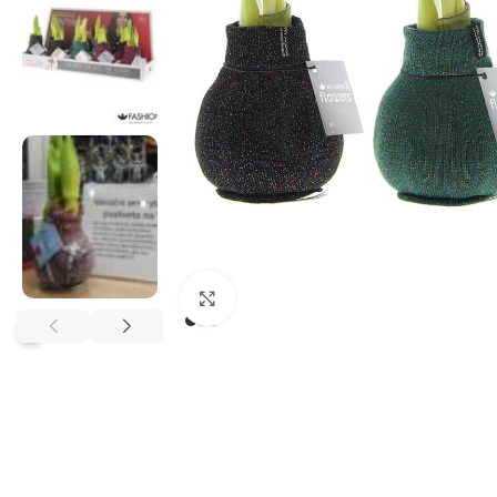
Klikněte pro zvětšení
?