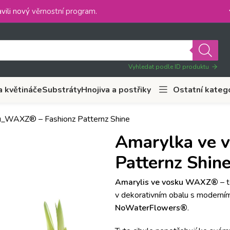
vili nový
věrnostní program
.
Vyhledat podle ID produktu
a květináče
Substráty
Hnojiva a postřiky
Ostatní kateg
u_WAXZ® – Fashionz Patternz Shine
Amarylka ve 
Patternz Shin
Amarylis ve vosku WAXZ®
– t
v dekorativním obalu s modern
NoWaterFlowers®
.