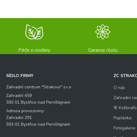
E-mail
*
Váš dotaz
*
Péče o rostliny
Garance růstu
SÍDLO FIRMY
ZC STRAK
Zahradní centrum "Strakovo" s.r.o
O nás
Kontrolní otázka
*
Zahradní 459
Zahradní ce
V
593 01 Bystřice nad Pernštejnem
á
🌸 Květinářs
š
Adresa provozovny:
11
*
Zahradní 291
Poptávka
*
+
593 01 Bystřice nad Pernštejnem
Fotogalerie
6