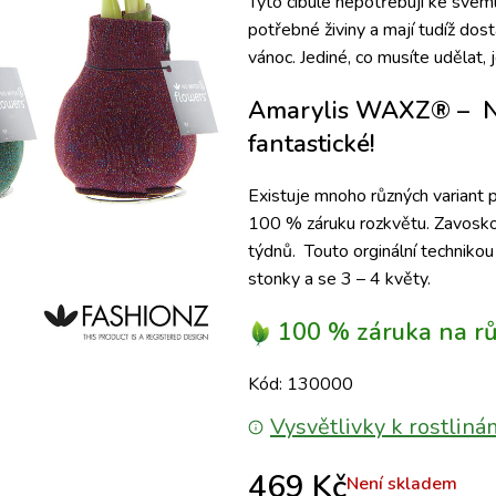
Tyto cibule nepotřebují ke svém
potřebné živiny a
mají tudíž dos
vánoc.
Jediné
, co musíte udělat, 
Amarylis WAXZ
® –
N
fantastické!
Existuje mnoho různých variant
100 % záruku rozkvětu.
Zavoskov
týdnů.
Touto orginální techniko
stonky a se 3 – 4 květy.
100 % záruka na rů
Kód: 130000
Vysvětlivky k rostliná
469
Kč
Není skladem