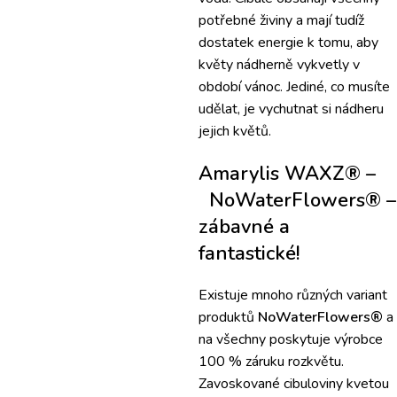
potřebné živiny a
mají tudíž
dostatek energie k tomu, aby
květy nádherně vykvetly v
období vánoc.
Jediné
, co musíte
udělat, je vychutnat si nádheru
jejich květů.
Amarylis WAXZ
® –
NoWaterFlowers® –
zábavné a
fantastické!
Existuje mnoho různých variant
produktů
NoWaterFlowers®
a
na všechny poskytuje výrobce
100 % záruku rozkvětu.
Zavoskované cibuloviny kvetou