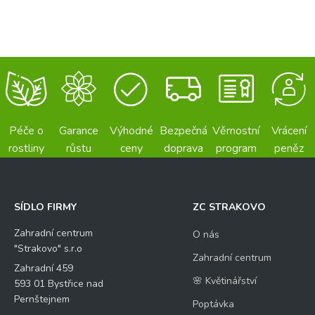
Jméno
*
Křestní jméno
Příjmení
E-mail
*
Péče o
Garance
Výhodné
Bezpečná
Věrnostní
Vrácení
rostliny
růstu
ceny
doprava
program
peněz
Váš dotaz
*
SÍDLO FIRMY
ZC STRAKOVO
Zahradní centrum
O nás
"Strakovo" s.r.o
Zahradní centrum
Zahradní 459
🌸 Květinářství
Kontrolní otázka
*
593 01 Bystřice nad
V
Pernštejnem
á
Poptávka