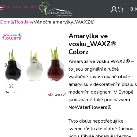
Skip to main content
0
Domů
Rostliny
Vánoční amarylky_WAXZ®
Amarylka ve
vosku_WAXZ®
Colorz
Amarylis ve vosku WAXZ®
–
to jsou originální a ručně
vyráběné zavoskované cibule
amarylisu v dekorativním obalu s
Klikněte pro zvětšení
moderním designem. V Evropě
jsou známé také pod názvem
NoWaterFlowers®
.
Tyto cibule nepotřebují ke
svému růstu absolutně žádnou
vodu.
Cibule obsahují všechny