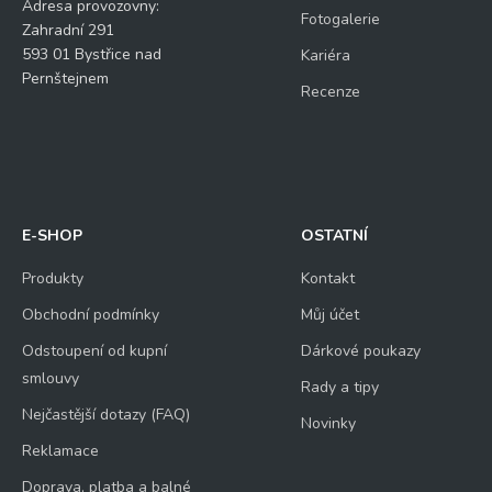
š
Adresa provozovny:
Fotogalerie
6
o
Zahradní 291
t
+
593 01 Bystřice nad
Kariéra
á
Pernštejnem
8
z
Recenze
k
=
a
d
o
t
a
z
E-SHOP
OSTATNÍ
Odeslat
Produkty
Kontakt
Obchodní podmínky
Můj účet
Odstoupení od kupní
Dárkové poukazy
smlouvy
Rady a tipy
Nejčastější dotazy (FAQ)
Novinky
Reklamace
Doprava, platba a balné