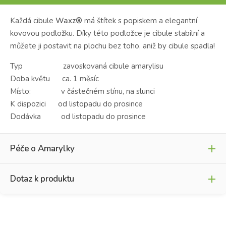
Každá cibule
Waxz®
má štítek s popiskem a elegantní
kovovou podložku.
Díky této podložce je cibule stabilní a
můžete ji postavit na plochu bez toho, aniž by cibule spadla!
Typ zavoskovaná cibule amarylisu
Doba květu ca. 1 měsíc
Místo: v částečném stínu, na slunci
K dispozici od listopadu do prosince
Dodávka od listopadu do prosince
Péče o Amarylky
Dotaz k produktu
No Water Flowers®