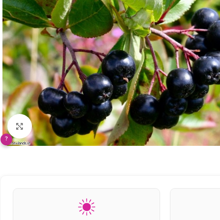
Klikněte pro zvětšení
?