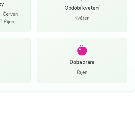
by
Období kvetení
, Červen,
Květen
, Říjen
Doba zrání
Říjen