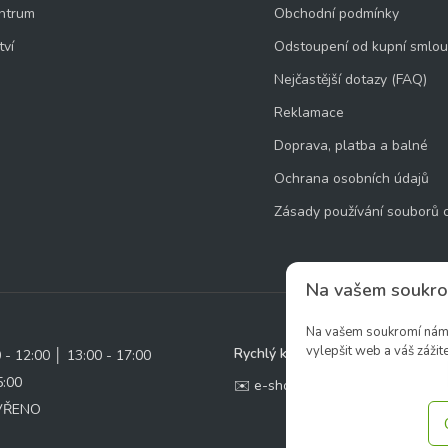
ntrum
Obchodní podmínky
tví
Odstoupení od kupní smlo
Nejčastější dotazy (FAQ)
Reklamace
Doprava, platba a balné
Ochrana osobních údajů
Zásady používání souborů 
Na vašem soukro
Na vašem soukromí nám z
vylepšit web a váš zážite
Rychlý kontakt:
0 - 12:00 │ 13:00 - 17:00
5:00
✉️ e-shop@zcstrakovo.cz
AVŘENO