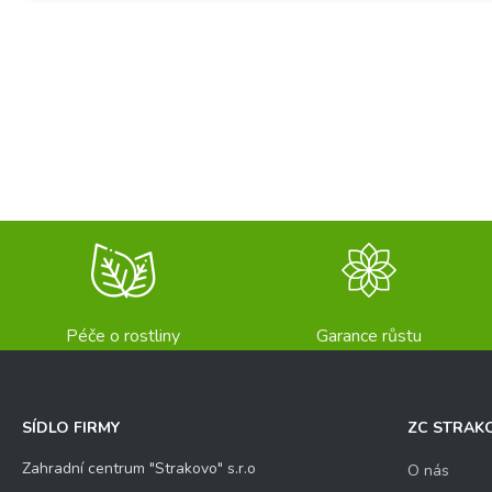
Péče o rostliny
Garance růstu
SÍDLO FIRMY
ZC STRAK
Zahradní centrum "Strakovo" s.r.o
O nás