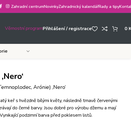
Zahradní centrum
Novinky
Zahradnický kalendář
Rady a tipy
Konta
Věrnostní program
Přihlášení / registrace
0
orie
 ‚Nero‘
Temnoplodec, Arónie) ‚Nero‘
tnatý keř s hvězdně bílými květy, následně tmavě červenými
zrávají do černé barvy. Jsou dobré pro výrobu džemu a mají
! Vynikající podzimní barva před poklesem listů.