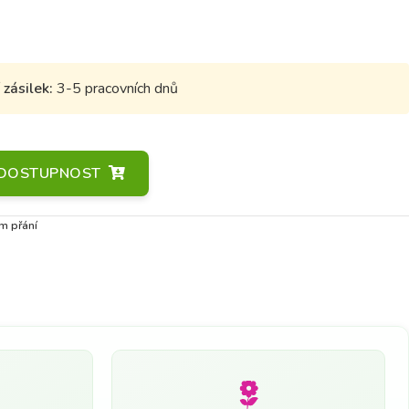
zásilek:
3-5 pracovních dnů
A DOSTUPNOST
m přání