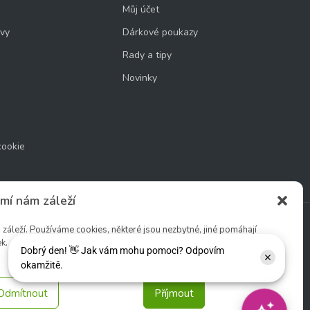
Můj účet
uvy
Dárkové poukazy
Rady a tipy
Novinky
cookie
mí nám záleží
áleží. Používáme cookies, některé jsou nezbytné, jiné pomáhají
k.
Sledujte nás:
Odmítnout
Příjmout