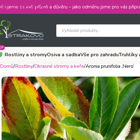
Skip to main content
ěkujeme za vaši přízeň a důvěru – jako odměnu jsme pro vás připra
OP
Rostliny a stromy
Osiva a sadba
Vše pro zahradu
Truhlíky 
Domů
Rostliny
Okrasné stromy a keře
Aronia prunifolia ‚Nero‘