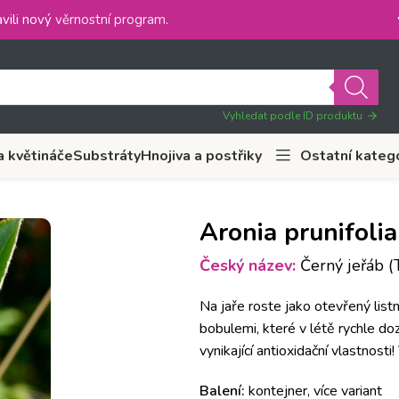
vili nový
věrnostní program
.
Vyhledat podle ID produktu
a květináče
Substráty
Hnojiva a postřiky
Ostatní kateg
Aronia prunifolia
Český název:
Černý jeřáb (
Na jaře roste jako otevřený lis
bobulemi, které v létě rychle do
vynikající antioxidační vlastnosti
Balení:
kontejner, více variant