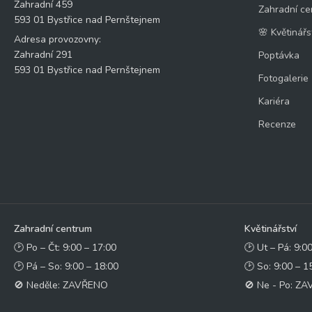
Zahradní 459
Zahradní ce
593 01 Bystřice nad Pernštejnem
🌸 Květinářs
Adresa provozovny:
Zahradní 291
Poptávka
593 01 Bystřice nad Pernštejnem
Fotogalerie
Kariéra
Recenze
Zahradní centrum
Květinářství
🕑 Po – Čt: 9:00 – 17:00
🕑 Ut – Pá: 9:0
🕑 Pá – So: 9:00 – 18:00
🕑 So: 9:00 – 1
🚫 Neděle: ZAVŘENO
🚫 Ne - Po: Z