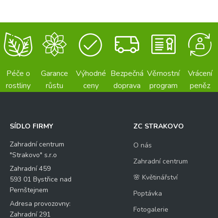
Péče o
Garance
Výhodné
Bezpečná
Věrnostní
Vrácení
rostliny
růstu
ceny
doprava
program
peněz
SÍDLO FIRMY
ZC STRAKOVO
Zahradní centrum
O nás
"Strakovo" s.r.o
Zahradní centrum
Zahradní 459
🌸 Květinářství
593 01 Bystřice nad
Pernštejnem
Poptávka
Adresa provozovny:
Fotogalerie
Zahradní 291