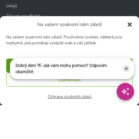
údajů
Zásady používání
souborů cookie
Na vašem soukromí nám záleží
Na vašem soukromí nám záleží. Používáme cookies, některé jsou
nezbytné, jiné pomáhají vylepšit web a váš zážitek.
Zahradní centrum
Příjmout
🕑 Po – Čt: 9:00 – 17:00
🕑 Pá – So: 9:00 – 18:00
Odmítnout
🚫 Neděle: ZAVŘENO
Ochrana osobních údajů
Květinářství
🕑 Ut – Pá: 9:00 - 12:00 │ 13:00 - 17:00
🕑 So: 9:00 – 15:00
🚫 Ne - Po: ZAVŘENO