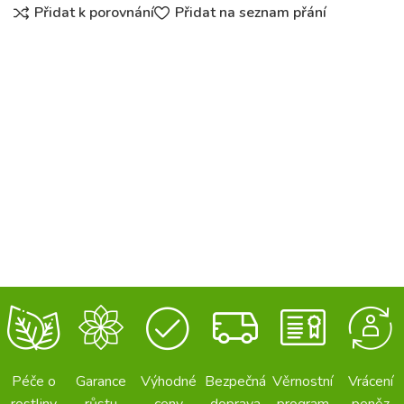
Přidat k porovnání
Přidat na seznam přání
Péče o
Garance
Výhodné
Bezpečná
Věrnostní
Vrácení
rostliny
růstu
ceny
doprava
program
peněz