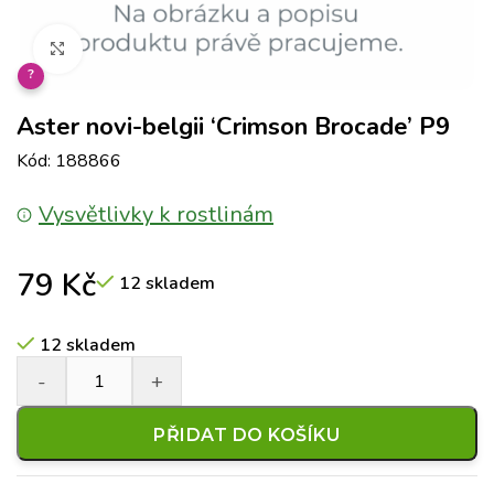
Klikněte pro zvětšení
?
Aster novi-belgii ‘Crimson Brocade’ P9
Kód: 188866
Vysvětlivky k rostlinám
79
Kč
12 skladem
12 skladem
PŘIDAT DO KOŠÍKU