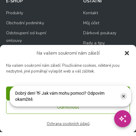
E-SHOP
OSTATNÍ
Produkty
Kontakt
Obchodní podmínky
Můj účet
Odstoupení od kupní
Dárkové poukazy
smlouvy
Rady a tipy
Nejčastější dotazy (FAQ)
Novinky
Na vašem soukromí nám záleží
Reklamace
Na vašem soukromí nám záleží. Používáme cookies, některé jsou
Doprava, platba a balné
nezbytné, jiné pomáhají vylepšit web a váš zážitek.
Ochrana osobních
údajů
Příjmout
Zásady používání
souborů cookie
Odmítnout
Ochrana osobních údajů