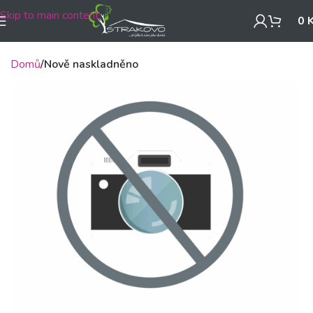
Skip to main content
0
Domů
Nově naskladněno