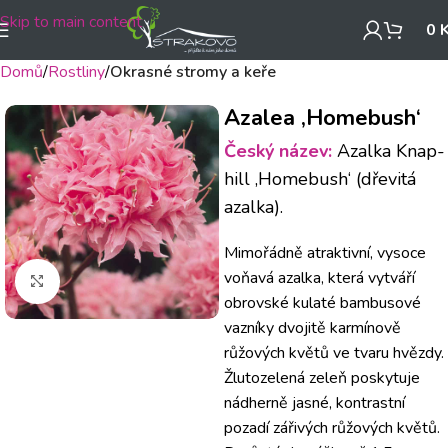
Skip to main content
0
Domů
Rostliny
Okrasné stromy a keře
Azalea ‚Homebush‘
Český název:
Azalka Knap-
hill ‚Homebush‘ (dřevitá
azalka).
Mimořádně atraktivní, vysoce
voňavá azalka, která vytváří
Klikněte pro zvětšení
obrovské kulaté bambusové
vazníky dvojitě karmínově
růžových květů ve tvaru hvězdy.
Žlutozelená zeleň poskytuje
nádherně jasné, kontrastní
pozadí zářivých růžových květů.