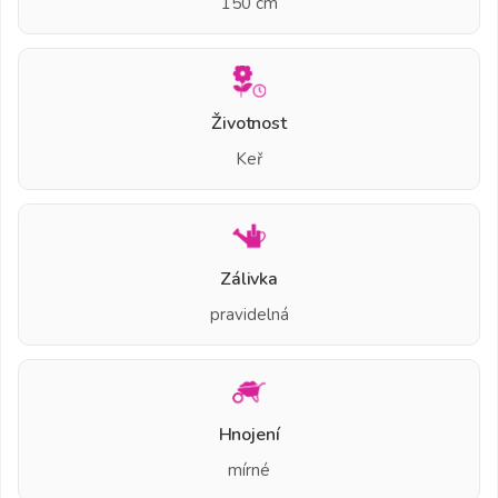
150 cm
Životnost
Keř
Zálivka
pravidelná
Hnojení
mírné