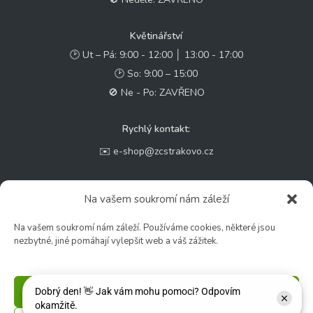
Květinářství
🕑 Ut – Pá: 9:00 - 12:00 │ 13:00 - 17:00
🕑 So: 9:00 – 15:00
🚫 Ne - Po: ZAVŘENO
Rychlý kontakt:
✉️ e-shop@zcstrakovo.cz
Sledujte nás:
Na vašem soukromí nám záleží
Na vašem soukromí nám záleží. Používáme cookies, některé jsou
nezbytné, jiné pomáhají vylepšit web a váš zážitek.
Příjmout