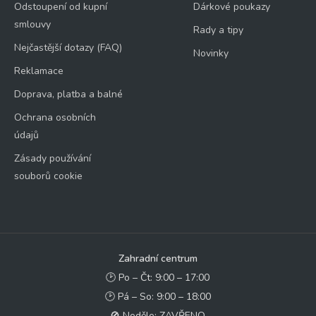
Odstoupení od kupní
Dárkové poukazy
smlouvy
Rady a tipy
Nejčastější dotazy (FAQ)
Novinky
Reklamace
Doprava, platba a balné
Ochrana osobních
údajů
Zásady používání
souborů cookie
Zahradní centrum
🕑 Po – Čt: 9:00 – 17:00
🕑 Pá – So: 9:00 – 18:00
🚫 Neděle: ZAVŘENO