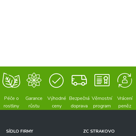
Péče o
Garance
Výhodné
Bezpečná
Věrnostní
Vrácení
rostliny
růstu
ceny
doprava
program
peněz
SÍDLO FIRMY
ZC STRAKOVO