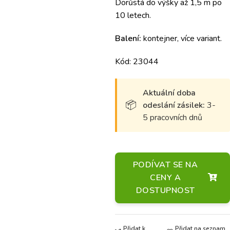
Dorůstá do výšky až 1,5 m po
10 letech.
Balení:
kontejner, více variant.
Kód: 23044
Aktuální doba
odeslání zásilek:
3-
5 pracovních dnů
PODÍVAT SE NA
CENY A
DOSTUPNOST
Přidat k
Přidat na seznam