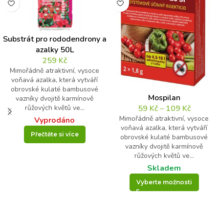
Substrát pro rododendrony a
azalky 50L
259
Kč
Mimořádně atraktivní, vysoce
voňavá azalka, která vytváří
obrovské kulaté bambusové
Mospilan
vazníky dvojitě karmínově
59
Kč
–
109
Kč
růžových květů ve...
Mimořádně atraktivní, vysoce
Vyprodáno
voňavá azalka, která vytváří
Přečtěte si více
obrovské kulaté bambusové
vazníky dvojitě karmínově
růžových květů ve...
Skladem
Vyberte možnosti