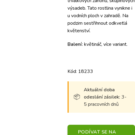
trvalkových záhonů, skupinových
výsadeb. Tato rostlina vynikne i
u vodních ploch v zahradě. Na
podzim sestřihnout odkvetlá
květenství.
Balení:
květináč, více variant.
Kód: 18233
Aktuální doba
odeslání zásilek:
3-
5 pracovních dnů
PODÍVAT SE NA