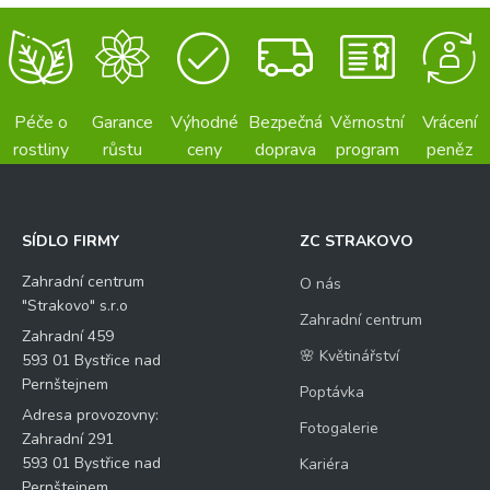
Péče o
Garance
Výhodné
Bezpečná
Věrnostní
Vrácení
rostliny
růstu
ceny
doprava
program
peněz
SÍDLO FIRMY
ZC STRAKOVO
Zahradní centrum
O nás
"Strakovo" s.r.o
Zahradní centrum
Zahradní 459
🌸 Květinářství
593 01 Bystřice nad
Pernštejnem
Poptávka
Adresa provozovny:
Fotogalerie
Zahradní 291
593 01 Bystřice nad
Kariéra
Pernštejnem