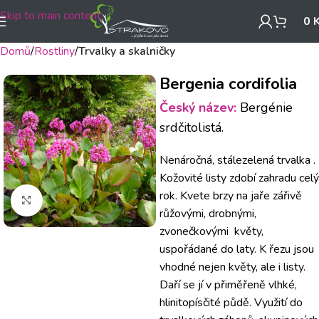
Skip to main content
0
Domů
Rostliny
Trvalky a skalničky
Bergenia cordifolia
Český název:
Bergénie
srdčitolistá.
Nenáročná, stálezelená trvalka .
Kožovité listy zdobí zahradu celý
rok. Kvete brzy na jaře zářivě
Klikněte pro zvětšení
růžovými, drobnými,
zvonečkovými květy,
uspořádané do laty. K řezu jsou
vhodné nejen květy, ale i listy.
Daří se jí v přiměřeně vlhké,
hlinitopísčité půdě. Využití do