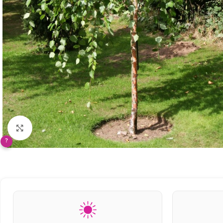
Klikněte pro zvětšení
?