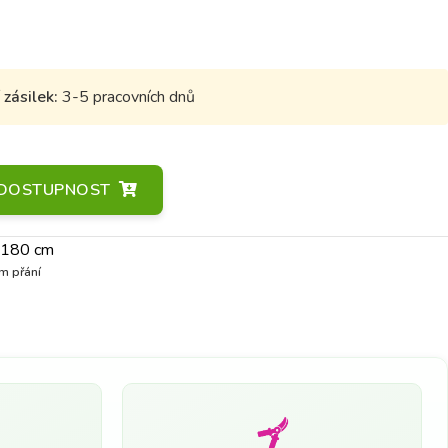
zásilek:
3-5 pracovních dnů
A DOSTUPNOST
>180 cm
m přání