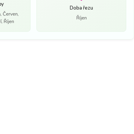
by
Doba řezu
, Červen,
Říjen
, Říjen