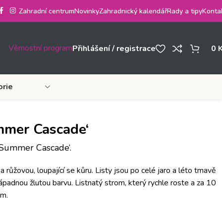
Zahradní centrum
Novinky
Zahradnický kalendář
Rady a tipy
Konta
Věrnostní program
Přihlášení / registrace
0
orie
mmer Cascade‘
‚Summer Cascade‘.
a růžovou, loupající se kůru. Listy jsou po celé jaro a léto tmavě
nápadnou žlutou barvu. Listnatý strom, který rychle roste a za 10
 m.