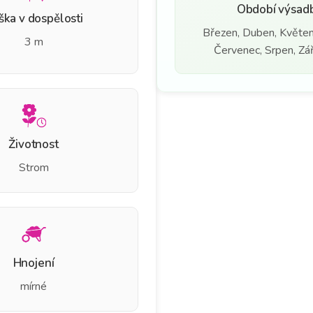
Období výsad
ška v dospělosti
Březen, Duben, Květen
3 m
Červenec, Srpen, Září
Životnost
Strom
Hnojení
mírné