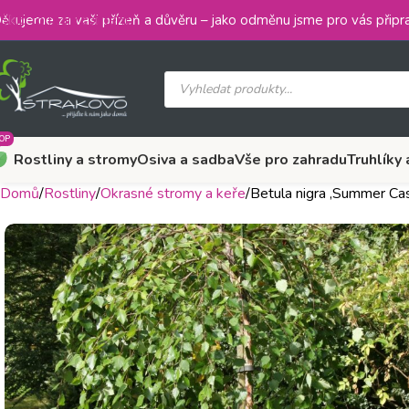
Skip to main content
ěkujeme za vaši přízeň a důvěru – jako odměnu jsme pro vás připra
OP
Rostliny a stromy
Osiva a sadba
Vše pro zahradu
Truhlíky 
Domů
Rostliny
Okrasné stromy a keře
Betula nigra ‚Summer Ca