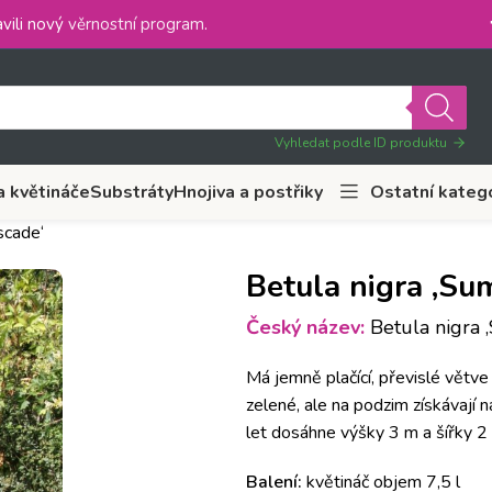
vili nový
věrnostní program
.
Vyhledat podle ID produktu
a květináče
Substráty
Hnojiva a postřiky
Ostatní kateg
scade‘
Betula nigra ‚Su
Český název:
Betula nigra 
Má jemně plačící, převislé větve 
zelené, ale na podzim získávají 
let dosáhne výšky 3 m a šířky 2
Balení:
květináč objem 7,5 l