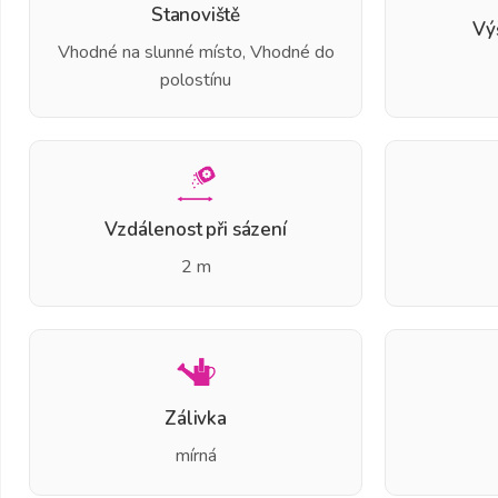
Stanoviště
Vý
Vhodné na slunné místo, Vhodné do
polostínu
Vzdálenost při sázení
2 m
Zálivka
mírná