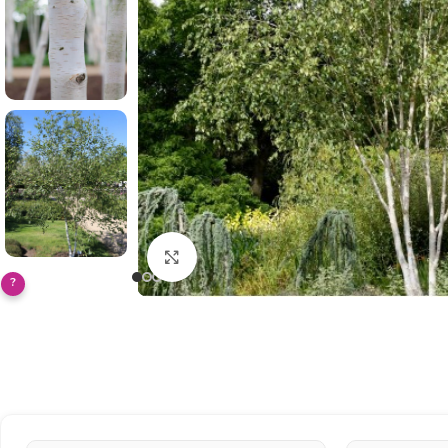
Klikněte pro zvětšení
?