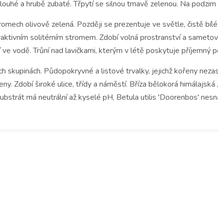
 dlouhé a hrubě zubaté.
Třpytí se silnou tmavě zelenou.
Na podzim z
tromech olivově zelená.
Později se prezentuje ve světle, čistě bílé
traktivním solitérním stromem.
Zdobí volná prostranství a sametov
í ve vodě.
Trůní nad lavičkami, kterým v létě poskytuje příjemný p
ch skupinách.
Půdopokryvné a listové trvalky, jejichž kořeny neza
eny.
Zdobí široké ulice, třídy a náměstí.
Bříza bělokorá himálajská 
substrát má neutrální až kyselé pH, Betula utilis 'Doorenbos' nes