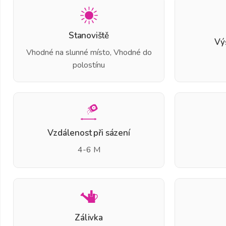
Stanoviště
Vý
Vhodné na slunné místo, Vhodné do
polostínu
Vzdálenost při sázení
4-6 M
Zálivka