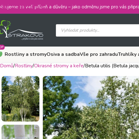
Skip to main content
ěkujeme za vaši přízeň a důvěru – jako odměnu jsme pro vás připra
OP
Rostliny a stromy
Osiva a sadba
Vše pro zahradu
Truhlíky 
Domů
Rostliny
Okrasné stromy a keře
Betula utilis (Betula jac