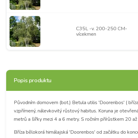
C35L -v. 200-250 CM-
vícekmen
Popis produktu
Původním domovem (bot.) Betula utilis 'Doorenbos' ( bříza
vzpřímený, nálevkovitý růstový habitus.
Koruna je otevřená
metrů a šířky mezi 4 a 6 metry.
S ročním přírůstkem 20 až 
Bříza bělokorá himálajská 'Doorenbos' od začátku do konc