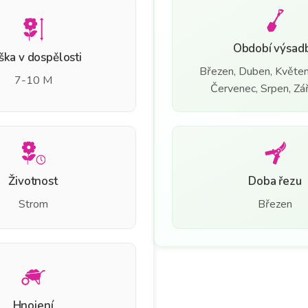
Období výsad
ška v dospělosti
Březen, Duben, Květen
7-10 M
Červenec, Srpen, Září
Životnost
Doba řezu
Strom
Březen
Hnojení