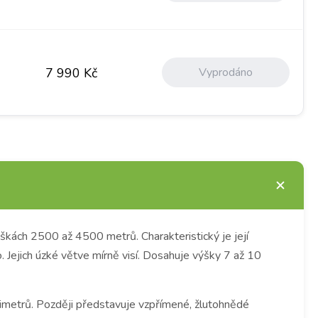
Vyprodáno
7 990
Kč
 výškách 2500 až 4500 metrů.
Charakteristický je její
.
Jejich úzké větve mírně visí.
Dosahuje výšky 7 až 10
imetrů.
Později představuje vzpřímené, žlutohnědé