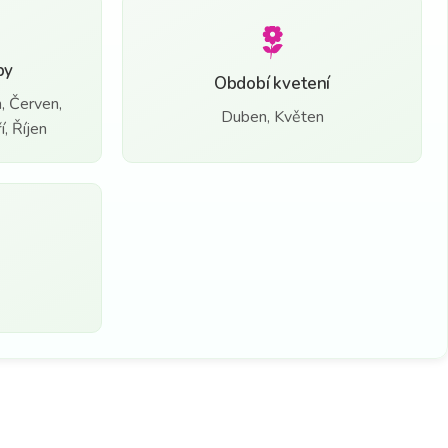
by
Období kvetení
, Červen,
Duben, Květen
, Říjen