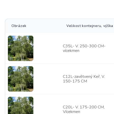
Obrázek
Velikost kontejneru, výška
C35L- V. 250-300 CM-
vícekmen
C12L-zavětvený Keř, V.
150-175 CM
C20L- V. 175-200 CM,
Vícekmen