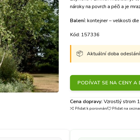
nároky na povrch a péči a je mra
Balení:
kontejner – velikosti dle
Kód: 157336
Aktuální doba odeslání 
PODÍVAT SE NA CENY 
Cena dopravy:
Vzrostlý strom
Přidat k porovnání
Přidat na sezna