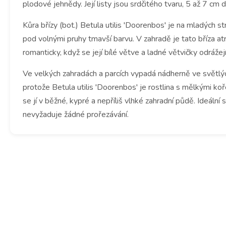
plodové jehnědy.
Její listy jsou srdčitého tvaru, 5 až 7 cm
Kůra břízy (bot.) Betula utilis 'Doorenbos' je na mladých s
pod volnými pruhy tmavší barvu.
V zahradě je tato bříza a
romanticky, když se její bílé větve a ladné větvičky odrážej
Ve velkých zahradách a parcích vypadá nádherně ve světlý
protože Betula utilis 'Doorenbos' je rostlina s mělkými koř
se jí v běžné, kypré a nepříliš vlhké zahradní půdě.
Ideální 
nevyžaduje žádné prořezávání.