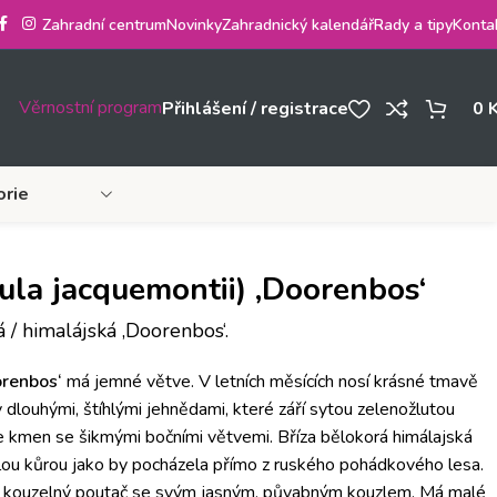
Zahradní centrum
Novinky
Zahradnický kalendář
Rady a tipy
Konta
Věrnostní program
Přihlášení / registrace
0
orie
tula jacquemontii) ‚Doorenbos‘
 / himalájská ‚Doorenbos‘.
orenbos‘
má jemné větve.
V letních měsících nosí krásné tmavě
 dlouhými, štíhlými jehnědami, které září sytou zelenožlutou
e kmen se šikmými bočními větvemi.
Bříza bělokorá himálajská
lou kůrou jako by pocházela přímo z ruského pohádkového lesa.
to kouzelný poutač se svým jasným, půvabným kouzlem.
Má malé