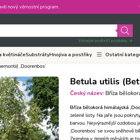
vili nový
věrnostní program
.
Vyhledat podle ID produktu
a květináče
Substráty
Hnojiva a postřiky
Ostatní kateg
quemontii) ‚Doorenbos‘
Betula utilis (Be
Český název:
Bříza bělokorá
Bříza bělokorá himálajská ‚Do
zelené listy.
Na jaře jsou pokryty
barvou.
Nejvýraznější ozdobou j
‚Doorenbos‘ se svou sněhově bí
Zejména v zimních měsících je 