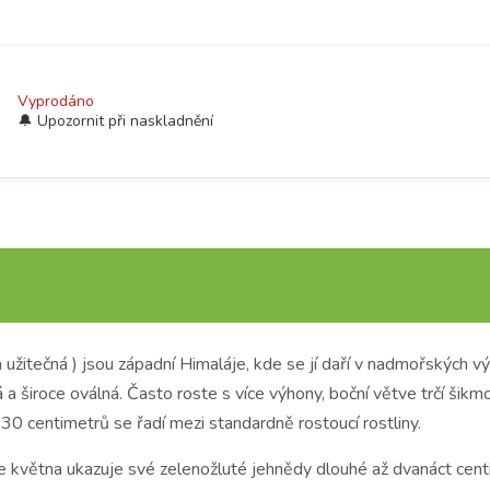
Vyprodáno
 užitečná ) jsou západní Himaláje, kde se jí daří v nadmořských
 a široce oválná.
Často roste s více výhony, boční větve trčí šikmo
30 centimetrů se řadí mezi standardně rostoucí rostliny.
e května ukazuje své zelenožluté jehnědy dlouhé až dvanáct cent