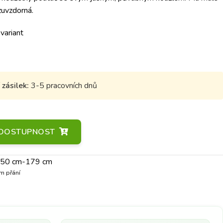
zuvzdorná.
 variant
zásilek:
3-5 pracovních dnů
A DOSTUPNOST
 150 cm-179 cm
m přání