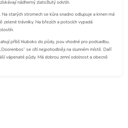
ískávají nádherný zlatožlutý odstín.
.
Na starých stromech se kůra snadno odlupuje a kmen má
ě zelené trávníky.
Na březích a potocích vypadá
olostín.
sahují příliš hluboko do půdy, jsou vhodné pro podsadbu,
„Doorenbos“ se cítí nejpohodlněji na slunném místě.
Daří
náší vápenaté půdy.
Má dobrou zimní odolnost a obecně