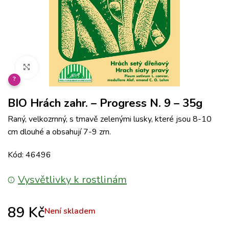
Klikněte pro zvětšení
?
BIO Hrách zahr. – Progress N. 9 – 35g
Raný, velkozrnný, s tmavě zelenými lusky, které jsou 8-10
cm dlouhé a obsahují 7-9 zrn.
Kód: 46496
Vysvětlivky k rostlinám
89
Kč
Není skladem