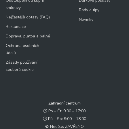
Odstoupení od kupní
Dárkové poukazy
smlouvy
Rady a tipy
Nejčastější dotazy (FAQ)
Novinky
Reklamace
Doprava, platba a balné
Ochrana osobních
údajů
Zásady používání
souborů cookie
Zahradní centrum
🕑 Po – Čt: 9:00 – 17:00
🕑 Pá – So: 9:00 – 18:00
🚫 Neděle: ZAVŘENO