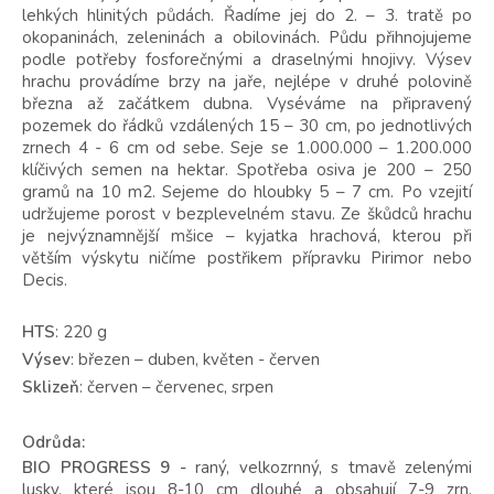
lehkých hlinitých půdách. Řadíme jej do 2. – 3. tratě po
okopaninách, zeleninách a obilovinách. Půdu přihnojujeme
podle potřeby fosforečnými a draselnými hnojivy. Výsev
hrachu provádíme brzy na jaře, nejlépe v druhé polovině
března až začátkem dubna. Vyséváme na připravený
pozemek do řádků vzdálených 15 – 30 cm, po jednotlivých
zrnech 4 - 6 cm od sebe. Seje se 1.000.000 – 1.200.000
klíčivých semen na hektar. Spotřeba osiva je 200 – 250
gramů na 10 m2. Sejeme do hloubky 5 – 7 cm. Po vzejití
udržujeme porost v bezplevelném stavu. Ze škůdců hrachu
je nejvýznamnější mšice – kyjatka hrachová, kterou při
větším výskytu ničíme postřikem přípravku Pirimor nebo
Decis.
HTS
: 220 g
Výsev
: březen – duben, květen - červen
Sklizeň
: červen – červenec, srpen
Odrůda:
BIO PROGRESS 9 -
raný, velkozrnný, s tmavě zelenými
lusky, které jsou 8-10 cm dlouhé a obsahují 7-9 zrn.