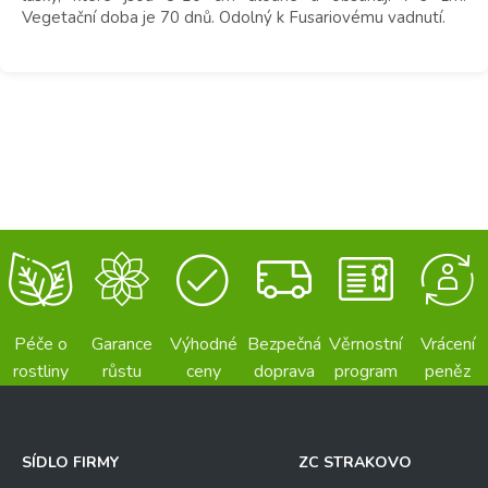
Vegetační doba je 70 dnů. Odolný k Fusariovému vadnutí.
Péče o
Garance
Výhodné
Bezpečná
Věrnostní
Vrácení
rostliny
růstu
ceny
doprava
program
peněz
SÍDLO FIRMY
ZC STRAKOVO