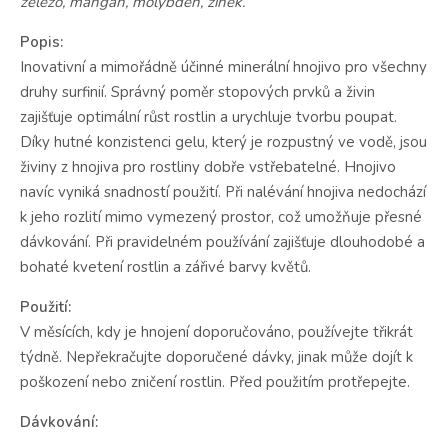
železo, mangan, molybden, zinek.
Popis:
Inovativní a mimořádně účinné minerální hnojivo pro všechny
druhy surfinií. Správný poměr stopových prvků a živin
zajišťuje optimální růst rostlin a urychluje tvorbu poupat.
Díky hutné konzistenci gelu, který je rozpustný ve vodě, jsou
živiny z hnojiva pro rostliny dobře vstřebatelné. Hnojivo
navíc vyniká snadností použití. Při nalévání hnojiva nedochází
k jeho rozlití mimo vymezený prostor, což umožňuje přesné
dávkování. Při pravidelném používání zajišťuje dlouhodobé a
bohaté kvetení rostlin a zářivé barvy květů.
Použití:
V měsících, kdy je hnojení doporučováno, používejte třikrát
týdně. Nepřekračujte doporučené dávky, jinak může dojít k
poškození nebo zničení rostlin. Před použitím protřepejte.
Dávkování: