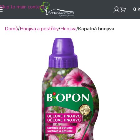
Skip to main content
0
Domů
Hnojiva a postřiky
Hnojiva
Kapalná hnojiva