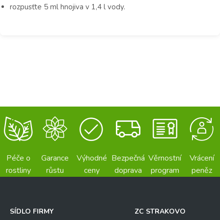
rozpusťte 5 ml hnojiva v 1,4 l vody.
Péče o
Garance
Výhodné
Bezpečná
Věrnostní
Vrácení
rostliny
růstu
ceny
doprava
program
peněz
SÍDLO FIRMY
ZC STRAKOVO