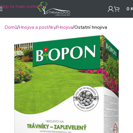
Skip to main content
0
Domů
Hnojiva a postřiky
Hnojiva
Ostatní hnojiva