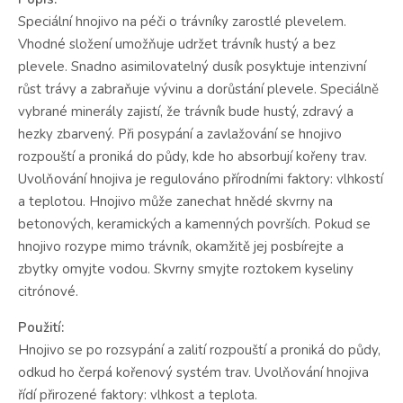
Speciální hnojivo na péči o trávníky zarostlé plevelem.
Vhodné složení umožňuje udržet trávník hustý a bez
plevele. Snadno asimilovatelný dusík posyktuje intenzivní
růst trávy a zabraňuje vývinu a dorůstání plevele. Speciálně
vybrané minerály zajistí, že trávník bude hustý, zdravý a
hezky zbarvený. Při posypání a zavlažování se hnojivo
rozpouští a proniká do půdy, kde ho absorbují kořeny trav.
Uvolňování hnojiva je regulováno přírodními faktory: vlhkostí
a teplotou. Hnojivo může zanechat hnědé skvrny na
betonových, keramických a kamenných površích. Pokud se
hnojivo rozype mimo trávník, okamžitě jej posbírejte a
zbytky omyjte vodou. Skvrny smyjte roztokem kyseliny
citrónové.
Použití:
Hnojivo se po rozsypání a zalití rozpouští a proniká do půdy,
odkud ho čerpá kořenový systém trav. Uvolňování hnojiva
řídí přirozené faktory: vlhkost a teplota.