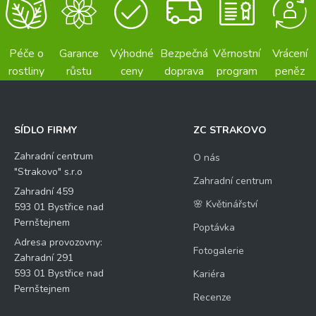
Péče o
Garance
Výhodné
Bezpečná
Věrnostní
Vrácení
rostliny
růstu
ceny
doprava
program
peněz
SÍDLO FIRMY
ZC STRAKOVO
Zahradní centrum
O nás
"Strakovo" s.r.o
Zahradní centrum
Zahradní 459
🌸 Květinářství
593 01 Bystřice nad
Pernštejnem
Poptávka
Adresa provozovny:
Fotogalerie
Zahradní 291
593 01 Bystřice nad
Kariéra
Pernštejnem
Recenze