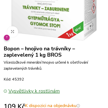
Klikněte pro zvětšení
?
Bopon – hnojivo na trávníky –
zaplevelený 1 kg BROS
Vícesložkové minerální hnojivo určené k ošetřování
zaplevelených trávníků.
Kód: 45392
Vysvětlivky k rostlinám
109
Kč
K dispozici na objednávku