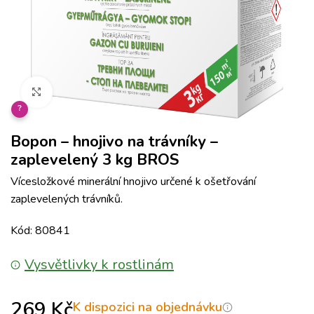
Klikněte pro zvětšení
?
Bopon – hnojivo na trávníky –
zaplevelený 3 kg BROS
Vícesložkové minerální hnojivo určené k ošetřování
zaplevelených trávníků.
Kód: 80841
Vysvětlivky k rostlinám
269
Kč
K dispozici na objednávku