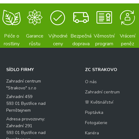
Péče o
Garance
Výhodné
Bezpečná
Věrnostní
Vrácení
rostliny
růstu
ceny
doprava
program
peněz
SÍDLO FIRMY
ZC STRAKOVO
Zahradní centrum
O nás
"Strakovo" s.r.o
Zahradní centrum
Zahradní 459
🌸 Květinářství
593 01 Bystřice nad
Pernštejnem
Poptávka
Adresa provozovny:
Fotogalerie
Zahradní 291
593 01 Bystřice nad
Kariéra