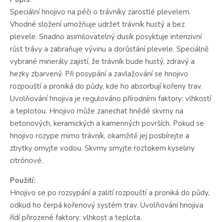
Speciální hnojivo na péči o trávníky zarostlé plevelem.
Vhodné složení umožňuje udržet trávník hustý a bez
plevele. Snadno asimilovatelný dusík posyktuje intenzivní
růst trávy a zabraňuje vývinu a dorůstání plevele. Speciálně
vybrané minerály zajistí, že trávník bude hustý, zdravý a
hezky zbarvený. Při posypání a zavlažování se hnojivo
rozpouští a proniká do půdy, kde ho absorbují kořeny trav.
Uvolňování hnojiva je regulováno přírodními faktory: vlhkostí
a teplotou. Hnojivo může zanechat hnědé skvrny na
betonových, keramických a kamenných površích. Pokud se
hnojivo rozype mimo trávník, okamžitě jej posbírejte a
zbytky omyjte vodou. Skvrny smyjte roztokem kyseliny
citrónové.
Použití:
Hnojivo se po rozsypání a zalití rozpouští a proniká do půdy,
odkud ho čerpá kořenový systém trav. Uvolňování hnojiva
řídí přirozené faktory: vlhkost a teplota.