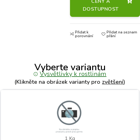
CENY A
DOSTUPNOST
Přidat k
Přidat na seznam
porovnání
přání
Vyberte variantu
Vysvětlivky k rostlinám
(Klikněte na obrázek varianty pro
zvětšení
)
1 Kg