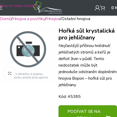
Skip to main content
0
Domů
Hnojiva a postřiky
Hnojiva
Ostatní hnojiva
Hořká sůl krystalická
pro jehličnany
Nejčastější příčinou hnědnutí
jehličnatých stromů a keřů je
deficit živin v půdě. Tento
nedostatek může být
jednoduše odstraněn doplněním
Klikněte pro zvětšení
hnojiva Bopon – hořká sůl pro
jehličnany.
Kód: 45385
PODÍVAT SE NA