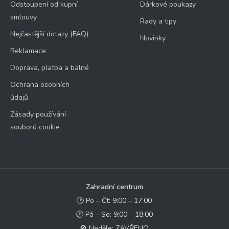
Odstoupení od kupní
Dárkové poukazy
smlouvy
Rady a tipy
Nejčastější dotazy (FAQ)
Novinky
Reklamace
Doprava, platba a balné
Ochrana osobních
údajů
Zásady používání
souborů cookie
Zahradní centrum
🕑 Po – Čt: 9:00 – 17:00
🕑 Pá – So: 9:00 – 18:00
🚫 Neděle: ZAVŘENO