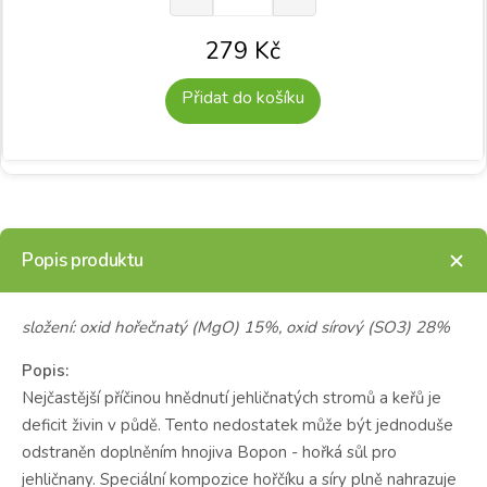
279
Kč
Přidat do košíku
Popis produktu
složení: oxid hořečnatý (MgO) 15%, oxid sírový (SO3) 28%
Popis:
Nejčastější příčinou hnědnutí jehličnatých stromů a keřů je
deficit živin v půdě. Tento nedostatek může být jednoduše
odstraněn doplněním hnojiva Bopon - hořká sůl pro
jehličnany. Speciální kompozice hořčíku a síry plně nahrazuje