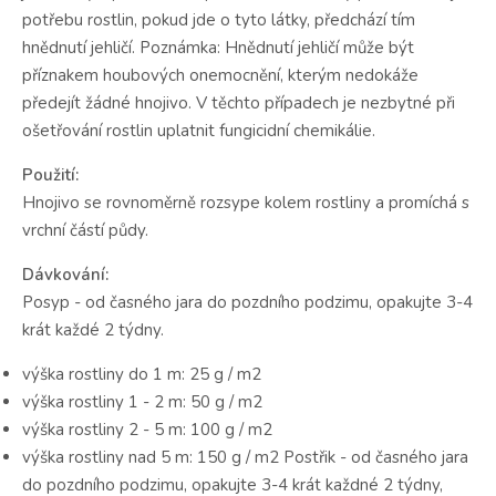
potřebu rostlin, pokud jde o tyto látky, předchází tím
hnědnutí jehličí. Poznámka: Hnědnutí jehličí může být
příznakem houbových onemocnění, kterým nedokáže
předejít žádné hnojivo. V těchto případech je nezbytné při
ošetřování rostlin uplatnit fungicidní chemikálie.
Použití:
Hnojivo se rovnoměrně rozsype kolem rostliny a promíchá s
vrchní částí půdy.
Dávkování:
Posyp - od časného jara do pozdního podzimu, opakujte 3-4
krát každé 2 týdny.
výška rostliny do 1 m: 25 g / m2
výška rostliny 1 - 2 m: 50 g / m2
výška rostliny 2 - 5 m: 100 g / m2
výška rostliny nad 5 m: 150 g / m2 Postřik - od časného jara
do pozdního podzimu, opakujte 3-4 krát každné 2 týdny,