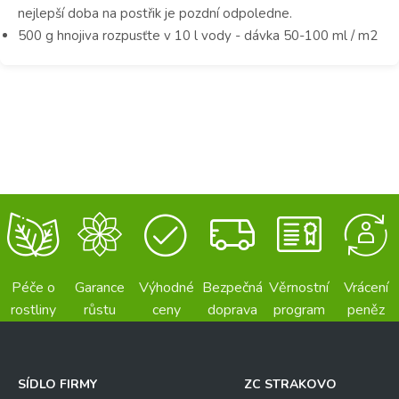
nejlepší doba na postřik je pozdní odpoledne.
500 g hnojiva rozpusťte v 10 l vody - dávka 50-100 ml / m2
Péče o
Garance
Výhodné
Bezpečná
Věrnostní
Vrácení
rostliny
růstu
ceny
doprava
program
peněz
SÍDLO FIRMY
ZC STRAKOVO